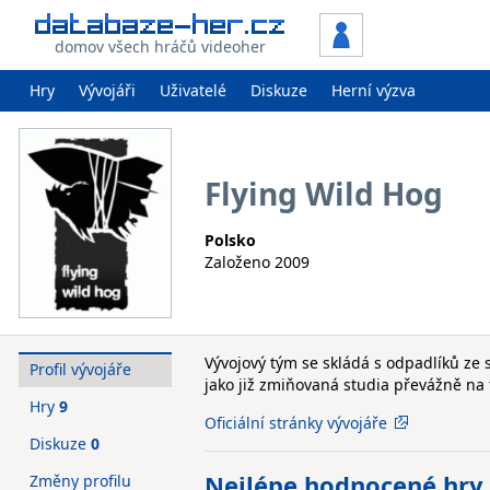
domov všech hráčů videoher
Hry
Vývojáři
Uživatelé
Diskuze
Herní výzva
Flying Wild Hog
Polsko
Založeno 2009
Vývojový tým se skládá s odpadlíků ze 
Profil vývojáře
jako již zmiňovaná studia převážně na 
Hry
9
Oficiální stránky vývojáře
Diskuze
0
Nejlépe hodnocené hry
Změny profilu