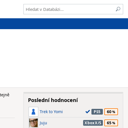
tejně
Poslední hodnocení
Trek to Yomi
60
PS5
Juju
65
XboxX/S