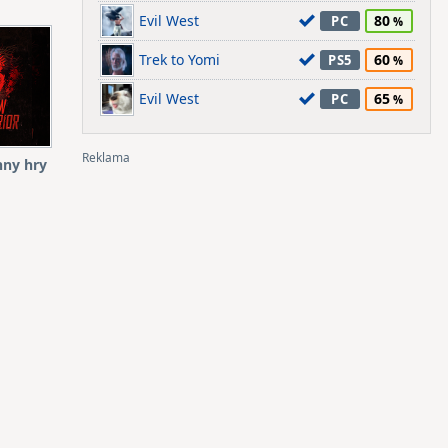
Evil West
80
PC
Trek to Yomi
60
PS5
Evil West
65
PC
hny hry