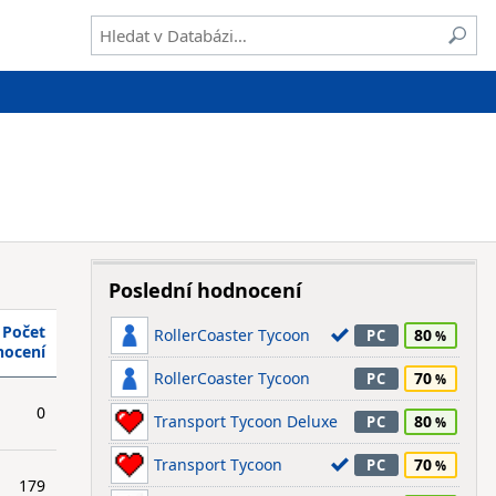
Poslední hodnocení
Počet
RollerCoaster Tycoon
80
PC
nocení
RollerCoaster Tycoon
70
PC
0
Transport Tycoon Deluxe
80
PC
Transport Tycoon
70
PC
179