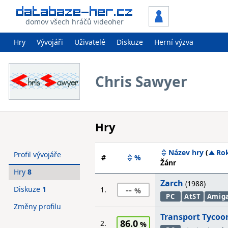
domov všech hráčů videoher
Hry
Vývojáři
Uživatelé
Diskuze
Herní výzva
Chris Sawyer
Hry
Název hry
(
Ro
Profil vývojáře
#
%
Žánr
Hry
8
Zarch
(1988)
--
Diskuze
1
1.
PC
AtST
Amig
Změny profilu
Transport Tycoo
86.0
2.