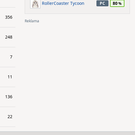
RollerCoaster Tycoon
80
PC
356
248
7
11
136
22