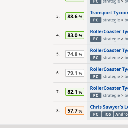
strategie
>
b
PC
Transport Tycoo
88.6
3.
strategie
>
b
PC
RollerCoaster T
83.0
4.
strategie
>
b
PC
RollerCoaster Ty
74.8
5.
strategie
>
b
PC
RollerCoaster T
79.1
6.
strategie
>
b
PC
RollerCoaster Ty
82.1
7.
strategie
>
b
PC
Chris Sawyer's 
57.7
8.
PC
iOS
Andro