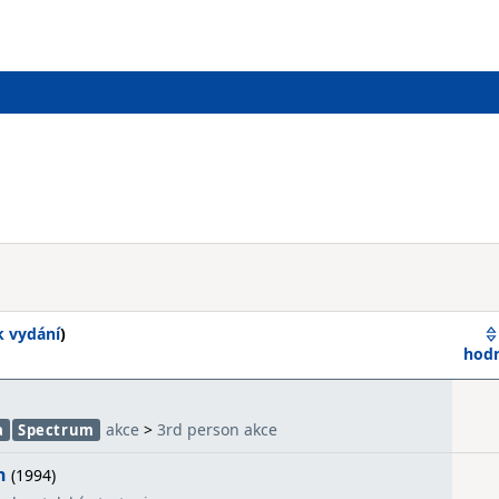
k vydání
)
hod
akce
>
3rd person akce
a
Spectrum
n
(1994)