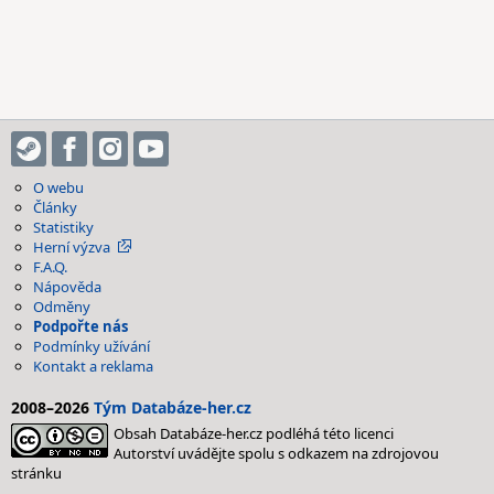
O webu
Články
Statistiky
Herní výzva
F.A.Q.
Nápověda
Odměny
Podpořte nás
Podmínky užívání
Kontakt a reklama
2008–2026
Tým Databáze-her.cz
Obsah Databáze-her.cz podléhá této licenci
Autorství uvádějte spolu s odkazem na zdrojovou
stránku