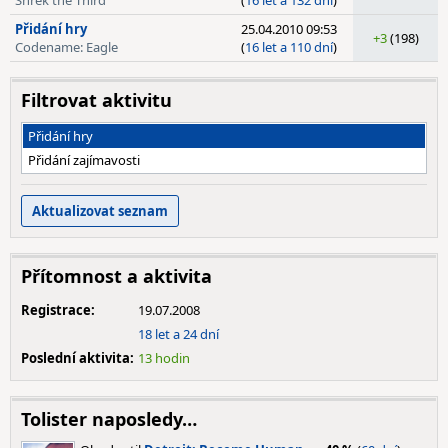
Shrek the Third
(
16 let a 132 dní
)
Přidání hry
25.04.2010 09:53
+3
(198)
Codename: Eagle
(
16 let a 110 dní
)
Filtrovat aktivitu
Přidání hry
Přidání zajímavosti
Přítomnost a aktivita
Registrace:
19.07.2008
18 let a 24 dní
Poslední aktivita:
13 hodin
Tolister naposledy…