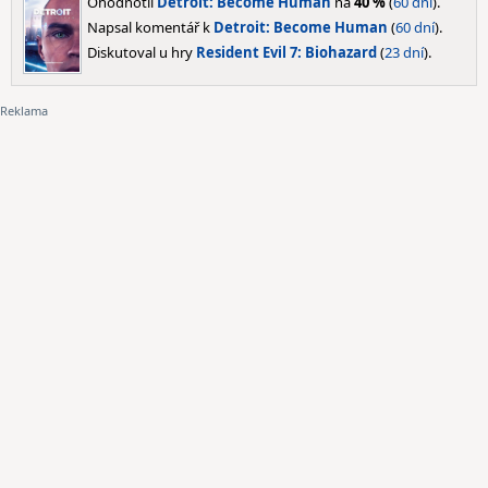
Ohodnotil
Detroit: Become Human
na
40 %
(
60 dní
).
Napsal komentář k
Detroit: Become Human
(
60 dní
).
Diskutoval u hry
Resident Evil 7: Biohazard
(
23 dní
).