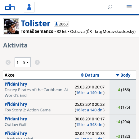
Tolister
2863
Tomáš Semanco
• 32 let • Ostrava (ČR - kraj Moravskoslezský)
Aktivita
Akce
Datum
Body
Přidání hry
25.03.2010 20:07
Disney Pirates of the Caribbean: At
+4
(166)
(
16 let a 140 dní
)
World's End
Přidání hry
25.03.2010 20:23
+4
(175)
Toy Story 2: Action Game
(
16 let a 140 dní
)
Přidání hry
30.08.2010 10:17
+4
(294)
Outlaw Golf
(
15 let a 348 dní
)
Přidání hry
02.04.2010 10:33
+3
(182)