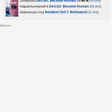
Ohodnotil
Detroit: Become Human
na
40 %
(
59 dní
).
Napsal komentář k
Detroit: Become Human
(
59 dní
).
Diskutoval u hry
Resident Evil 7: Biohazard
(
22 dní
).