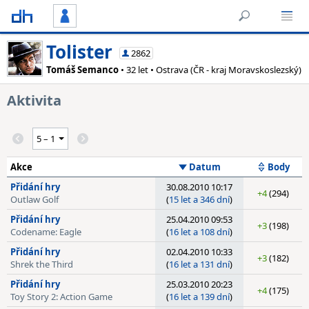
Tolister
2862
Tomáš Semanco
• 32 let • Ostrava (ČR - kraj Moravskoslezský)
Aktivita
Akce
Datum
Body
Přidání hry
30.08.2010 10:17
+4
(294)
Outlaw Golf
(
15 let a 346 dní
)
Přidání hry
25.04.2010 09:53
+3
(198)
Codename: Eagle
(
16 let a 108 dní
)
Přidání hry
02.04.2010 10:33
+3
(182)
Shrek the Third
(
16 let a 131 dní
)
Přidání hry
25.03.2010 20:23
+4
(175)
Toy Story 2: Action Game
(
16 let a 139 dní
)