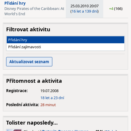
Přidání hry
25.03.2010 20:07
Disney Pirates of the Caribbean: At
+4
(166)
(
16 let a 139 dní
)
World's End
Filtrovat aktivitu
Přidání hry
Přidání zajímavosti
Přítomnost a aktivita
Registrace:
19.07.2008
18 let a 23 dní
Poslední aktivita:
28 minut
Tolister naposledy…