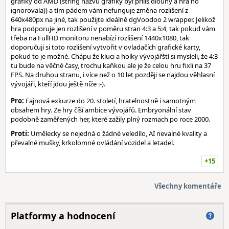
grafiky od AMD (string názvu grafiky byl příliš dlouhý a hra ho
ignorovala)) a tím pádem vám nefunguje změna rozlišení z
640x480px na jiné, tak použijte ideálně dgVoodoo 2 wrapper. Jelikož
hra podporuje jen rozlišení v poměru stran 4:3 a 5:4, tak pokud vám
třeba na FullHD monitoru nenabízí rozlišení 1440x1080, tak
doporučuji si toto rozlišení vytvořit v ovladačích grafické karty,
pokud to je možné. Chápu že kluci a holky vývojářští si mysleli, že 4:3
tu bude na věčné časy, trochu kaňkou ale je že celou hru fixli na 37
FPS. Na druhou stranu, i více než o 10 let později se najdou věhlasní
vývojáři, kteří jdou ještě níže :-).
Pro:
Fajnová exkurze do 20. století, hratelnostně i samotným
obsahem hry. Ze hry číší ambice vývojářů. Embryonální stav
podobně zaměřených her, které zažily plný rozmach po roce 2000.
Proti:
Umělecky se nejedná o žádné veledílo, AI nevalné kvality a
převalné mušky, krkolomné ovládání vozidel a letadel.
+15
Všechny komentáře
Platformy a hodnocení