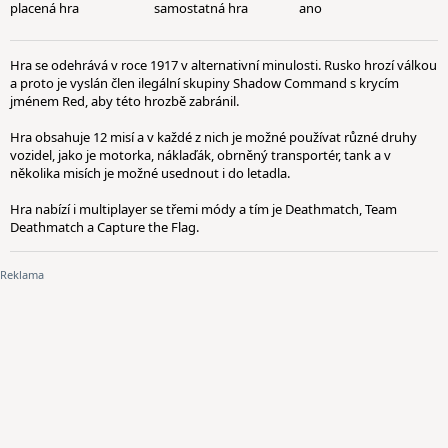
placená hra
samostatná hra
ano
Hra se odehrává v roce 1917 v alternativní minulosti. Rusko hrozí válkou
a proto je vyslán člen ilegální skupiny Shadow Command s krycím
jménem Red, aby této hrozbě zabránil.
Hra obsahuje 12 misí a v každé z nich je možné používat různé druhy
vozidel, jako je motorka, náklaďák, obrněný transportér, tank a v
několika misích je možné usednout i do letadla.
Hra nabízí i multiplayer se třemi módy a tím je Deathmatch, Team
Deathmatch a Capture the Flag.