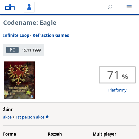
Codename: Eagle
Infinite Loop
•
Refraction Games
PC
15.11.1999
71
Platformy
Žánr
akce
>
1st person akce
Forma
Rozsah
Multiplayer