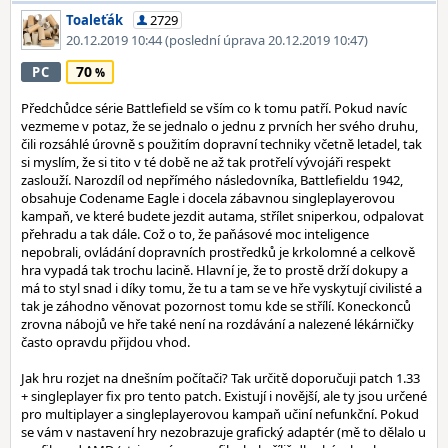
Toaleťák
2729
20.12.2019 10:44
(poslední úprava 20.12.2019 10:47)
70
PC
Předchůdce série Battlefield se vším co k tomu patří. Pokud navíc
vezmeme v potaz, že se jednalo o jednu z prvních her svého druhu,
čili rozsáhlé úrovně s použitím dopravní techniky včetně letadel, tak
si myslím, že si tito v té době ne až tak protřelí vývojáři respekt
zaslouží. Narozdíl od nepřímého následovníka, Battlefieldu 1942,
obsahuje Codename Eagle i docela zábavnou singleplayerovou
kampaň, ve které budete jezdit autama, střílet sniperkou, odpalovat
přehradu a tak dále. Což o to, že paňásové moc inteligence
nepobrali, ovládání dopravních prostředků je krkolomné a celkově
hra vypadá tak trochu lacině. Hlavní je, že to prostě drží dokupy a
má to styl snad i díky tomu, že tu a tam se ve hře vyskytují civilisté a
tak je záhodno věnovat pozornost tomu kde se střílí. Koneckonců
zrovna nábojů ve hře také není na rozdávání a nalezené lékárničky
často opravdu přijdou vhod.
Jak hru rozjet na dnešním počítači? Tak určitě doporučuji patch 1.33
+ singleplayer fix pro tento patch. Existují i novější, ale ty jsou určené
pro multiplayer a singleplayerovou kampaň učiní nefunkční. Pokud
se vám v nastavení hry nezobrazuje grafický adaptér (mě to dělalo u