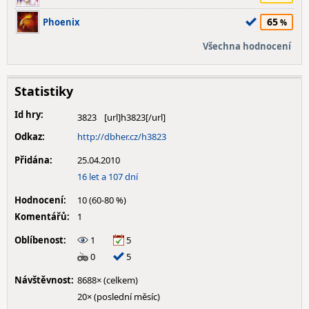
65
Phoenix
Všechna hodnocení
Statistiky
Id hry:
3823
Odkaz:
http://dbher.cz/h3823
Přidána:
25.04.2010
16 let a 107 dní
Hodnocení:
10 (60-80 %)
Komentářů:
1
Oblíbenost:
1
5
0
5
Návštěvnost:
8688× (celkem)
20× (poslední měsíc)