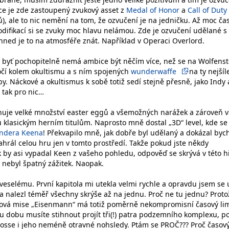
více je zde zastoupený zvukový asset z
Medal of Honor
a
Call of Duty
), ale to nic nemění na tom, že ozvučení je na jedničku. Až moc ča
modifikací si se zvuky moc hlavu nelámou. Zde je ozvučení udělané s
hned je to na atmosféře znát. Například v Operaci Overlord.
 byť pochopitelně nemá ambice být něčím více, než se na Wolfenst
točí kolem okultismu a s ním spojených
wunderwaffe
na ty nejšíl
y. Náckové a okultismus k sobě totiž sedí stejně přesně, jako Indy a
 tak pro nic…
huje velké množství easter eggů a všemožných narážek a zároveň 
u klasickým herním titulům. Naprosto mně dostal „3D“ level, kde se
dera Keena
! Překvapilo mně, jak dobře byl udělaný a dokázal bych
zahrál celou hru jen v tomto prostředí. Takže pokud jste někdy
k by asi vypadal Keen z vašeho pohledu, odpověď se skrývá v této h
 nebyl špatný zážitek. Naopak.
eselému. První kapitola mi utekla velmi rychle a opravdu jsem se 
i a nalezl téměř všechny skrýše až na jednu. Proč ne tu jednu? Proto
ová mise „Eisenmann“ má totiž poměrně nekompromisní časový lim
tu dobu musíte stihnout projít tři(!) patra podzemního komplexu, po
 bosse i jeho neméně otravné nohsledy. Ptám se PROČ??? Proč časov