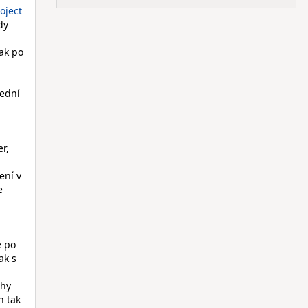
oject
dy
ak po
lední
r,
ení v
e
e po
ak s
chy
n tak