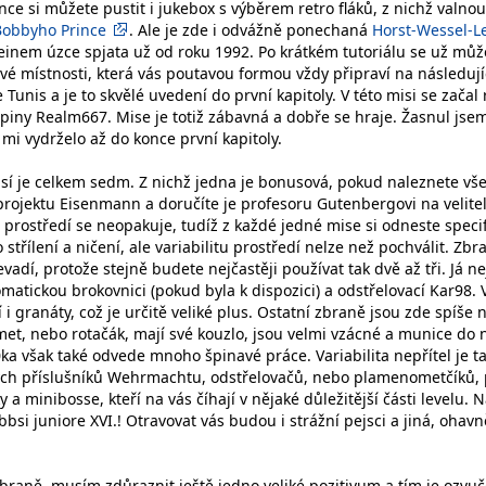
nce si můžete pustit i jukebox s výběrem retro fláků, z nichž valnou
Bobbyho Prince
. Ale je zde i odvážně ponechaná
Horst-Wessel-L
steinem úzce spjata už od roku 1992. Po krátkém tutoriálu se už můž
vé místnosti, která vás poutavou formou vždy připraví na následují
 Tunis a je to skvělé uvedení do první kapitoly. V této misi se začal 
upiny Realm667. Mise je totiž zábavná a dobře se hraje. Žasnul jse
mi vydrželo až do konce první kapitoly.
misí je celkem sedm. Z nichž jedna je bonusová, pokud naleznete vš
projektu Eisenmann a doručíte je profesoru Gutenbergovi na velitel
 prostředí se neopakuje, tudíž z každé jedné mise si odneste specif
 o střílení a ničení, ale variabilitu prostředí nelze než pochválit. Zbr
evadí, protože stejně budete nejčastěji používat tak dvě až tři. Já ne
matickou brokovnici (pokud byla k dispozici) a odstřelovací Kar98. 
 i granáty, což je určitě veliké plus. Ostatní zbraně jsou zde spíše 
et, nebo rotačák, mají své kouzlo, jsou velmi vzácné a munice do 
ka však také odvede mnoho špinavé práce. Variabilita nepřítel je t
ných příslušníků Wehrmachtu, odstřelovačů, nebo plamenometčíků,
 a minibosse, kteří na vás číhají v nějaké důležitější části levelu. 
bsi juniore XVI.! Otravovat vás budou i strážní pejsci a jiná, ohavn
braně, musím zdůraznit ještě jedno veliké pozitivum a tím je ozvuč