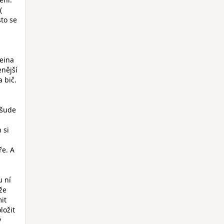
(
sto se
eina
enější
 bič.
všude
 si
ře. A
u ní
že
it
ložit
ý