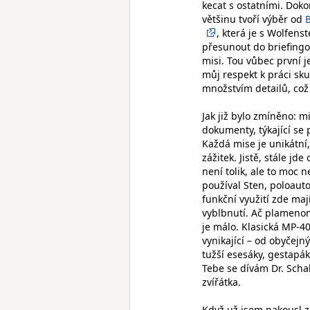
kecat s ostatními. Doko
většinu tvoří výběr od
, která je s Wolfen
přesunout do briefingo
misi. Tou vůbec první je
můj respekt k práci sk
množstvím detailů, což 
Jak již bylo zmíněno: 
dokumenty, týkající se 
Každá mise je unikátní,
zážitek. Jistě, stále jde
není tolik, ale to moc n
používal Sten, poloauto
funkční využití zde mají
vyblbnutí. Ač plamenom
je málo. Klasická MP-40
vynikající – od obyčej
tužší esesáky, gestapáky
Tebe se dívám Dr. Schab
zvířátka.
Když už jsem nakousl z