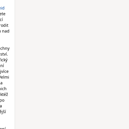
eid
ete
cí
rodit
m nad
echny
ství.
ický
aní
jvíce
Velmi
na
nich
aktéž
 po
Na
ější
ení.