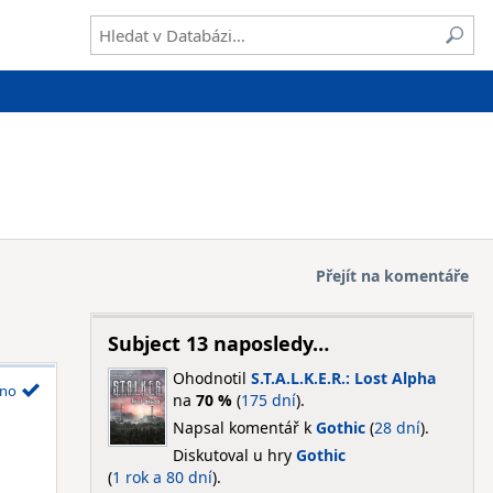
Přejít na komentáře
Subject 13 naposledy…
Ohodnotil
S.T.A.L.K.E.R.: Lost Alpha
no
na
70 %
(
175 dní
).
Napsal komentář k
Gothic
(
28 dní
).
Diskutoval u hry
Gothic
(
1 rok a 80 dní
).