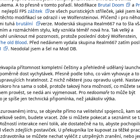
ukema. A to přesně v tomto pořadí. Modifikace
Brutal Doom
a
Pr
 nejlepší FPS
zážitek
ze všech puristických stříleček, jaké jsem k
 těchto modifikací se odrazil i ve Wolfensteinovi. Přičemž i pro něho
lmi tuhá
brutální
verze. Moderská skupina Realm667 na to šla vš
ním a rozmáchlém stylu, kdy vznikla téměř nová hra. Tak velký a
ohl uniknout mé pozornosti, protože poslední dobrý Wolfenstein,
The old Blood
. Před nedávnem vydala skupina Realm667 zatím pos
1
. Neodolal jsem a šel na Mod DB.
ekvapila přítomnost kompletní češtiny a přehledně udělaný launche
 poměrně dost vychytávek. Přesně podle toho, co vám vyhovuje a to
pravujících hratelnost. Z nichž některé jsou opravdu ujeté. Nastav
skoro hra sama o sobě, protože takový hora možností, co můžete s
nem provést, se nedá ani vyjmenovat. Pro
nedoomaře
to může být
o je spíše jen technická připomínka, než jakákoliv výtka.
nzurovaném) intru, se objevíte přímo na velitelství spojenců, kam s
celkově sedm, budete vracet. Zde si můžete pokecat a seznámit se t
ožností interakce není tolik, ale dostatečně na to, abyste pochopili
l všech zdejších postaviček. U překupníka lze kupovat za těžké pra
 zdravotníka se můžete nechat vyléčit z utrpěných zranění, nebo je