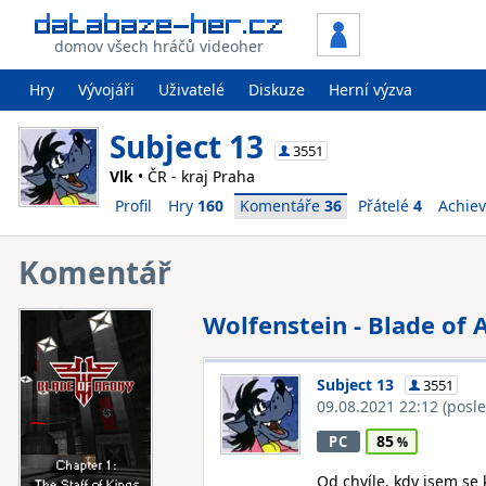
domov všech hráčů videoher
Hry
Vývojáři
Uživatelé
Diskuze
Herní výzva
Subject 13
3551
Vlk
• ČR - kraj Praha
Profil
Hry
160
Komentáře
36
Přátelé
4
Achie
Komentář
Wolfenstein - Blade of A
Subject 13
3551
09.08.2021 22:12
(posl
85
PC
Od chvíle, kdy jsem se