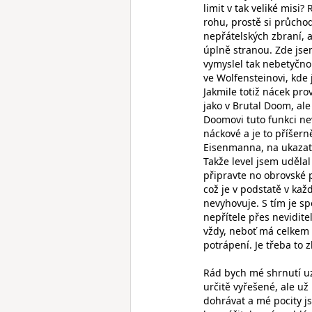
limit v tak veliké mis
rohu, prostě si průcho
nepřátelských zbraní, 
úplně stranou. Zde jse
vymyslel tak nebetyčno
ve Wolfensteinovi, kde 
Jakmile totiž nácek pro
jako v Brutal Doom, al
Doomovi tuto funkci nev
náckové a je to příšer
Eisenmanna, na ukazatel
Takže level jsem udělal
připravte no obrovské 
což je v podstatě v kaž
nevyhovuje. S tím je sp
nepřítele přes nevidite
vždy, neboť má celkem o
potrápení. Je třeba to 
Rád bych mé shrnutí u
určitě vyřešené, ale u
dohrávat a mé pocity js