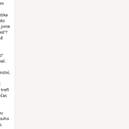
ém
tika
Kdo
e jsme
ol“?
ně
o“
al.
nství,
t
trefí
bčas
ou
louho
u,