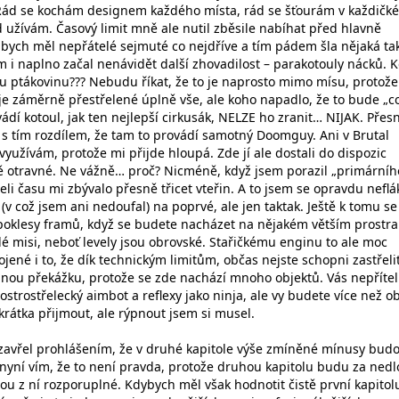
i? Rád se kochám designem každého místa, rád se šťourám v každičk
d užívám. Časový limit mně ale nutil zběsile nabíhat před hlavně
abych měl nepřátelé sejmuté co nejdříve a tím pádem šla nějaká tak
m i naplno začal nenávidět další zhovadilost – parakotouly nácků. 
u ptákovinu??? Nebudu říkat, že to je naprosto mimo mísu, protož
je záměrně přestřelené úplně vše, ale koho napadlo, že to bude „co
vádí kotoul, jak ten nejlepší cirkusák, NELZE ho zranit… NIJAK. Přes
e s tím rozdílem, že tam to provádí samotný Doomguy. Ani v Brutal
yužívám, protože mi přijde hloupá. Zde jí ale dostali do dispozic
ně otravné. Ne vážně… proč? Nicméně, když jsem porazil „primárníh
i času mi zbývalo přesně třicet vteřin. A to jsem se opravdu neflák
 (v což jsem ani nedoufal) na poprvé, ale jen taktak. Ještě k tomu se
poklesy framů, když se budete nacházet na nějakém větším prostra
dé misi, neboť levely jsou obrovské. Stařičkému enginu to ale moc
ojené i to, že dík technickým limitům, občas nejste schopni zastřeli
lnou překážku, protože se zde nachází mnoho objektů. Vás nepřítel 
strostřelecký aimbot a reflexy jako ninja, ale vy budete více než o
zkrátka přijmout, ale rýpnout jsem si musel.
zavřel prohlášením, že v druhé kapitole výše zmíněné mínusy bud
ž nyní vím, že to není pravda, protože druhou kapitolu budu za ned
ou z ní rozporuplné. Kdybych měl však hodnotit čistě první kapitol