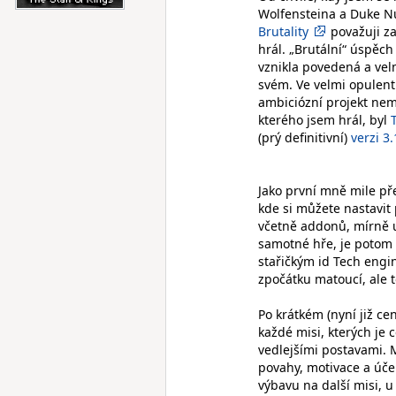
Wolfensteina a Duke N
Brutality
považuji za
hrál. „Brutální“ úspěch
vznikla povedená a ve
svém. Ve velmi opulent
ambiciózní projekt nem
kterého jsem hrál, byl
(prý definitivní)
verzi 3.
Jako první mně mile př
kde si můžete nastavit
včetně addonů, mírně u
samotné hře, je potom 
stařičkým id Tech engi
zpočátku matoucí, ale t
Po krátkém (nyní již ce
každé misi, kterých je 
vedlejšími postavami. M
povahy, motivace a úče
výbavu na další misi, u