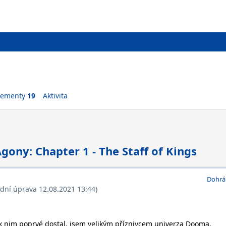
vementy
19
Aktivita
gony: Chapter 1 - The Staff of Kings
Dohrá
ední úprava 12.08.2021 13:44)
 k nim poprvé dostal, jsem velikým příznivcem univerza Dooma,