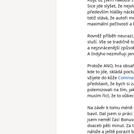
Sice jde slyšet, že nej
především hlášky nácků
totiž stává, že autoři 
maximální pečlivostí a 
Rovněž příběh neurazí,
sluší. Vše se tradičně 
a nejzvrácenější způsob
A Indyho nezmiňuji jen
Protože ANO, hra obsa
kde to jde, skládá poct
vžijete do kůže
Comman
představit, že bych si 
polemizovali na tím, ja
musím říct, že to vůbec
Na závěr k tomu méně v
bavil. Dal jsem si prác
jsem neměl čas! Bonus
dvaceti pěti minut. Za 
nálože a ještě porazit