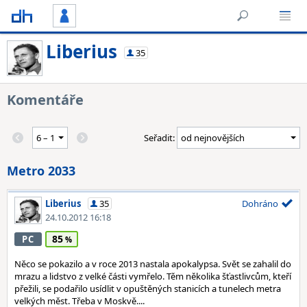
Liberius
35
Komentáře
Seřadit:
Metro 2033
Liberius
35
Dohráno
24.10.2012 16:18
85
PC
Něco se pokazilo a v roce 2013 nastala apokalypsa. Svět se zahalil do
mrazu a lidstvo z velké části vymřelo. Těm několika šťastlivcům, kteří
přežili, se podařilo usídlit v opuštěných stanicích a tunelech metra
velkých měst. Třeba v Moskvě....