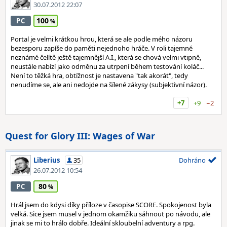
30.07.2012 22:07
100
PC
Portal je velmi krátkou hrou, která se ale podle mého názoru
bezesporu zapíše do paměti nejednoho hráče. V roli tajemné
neznámé čelítě ještě tajemnější A.I., která se chová velmi vtipně,
neustále nabízí jako odměnu za utrpení během testování koláč...
Není to těžká hra, obtížnost je nastavena "tak akorát", tedy
nenudíme se, ale ani nedojde na šílené zákysy (subjektivní názor).
+7
+9
−2
Quest for Glory III: Wages of War
Liberius
35
Dohráno
26.07.2012 10:54
80
PC
Hrál jsem do kdysi díky příloze v časopise SCORE. Spokojenost byla
velká. Sice jsem musel v jednom okamžiku sáhnout po návodu, ale
jinak se mi to hrálo dobře. Ideální skloubelní adventury a rpg.