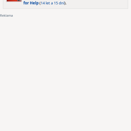
for Help
(
14 let a 15 dní
).