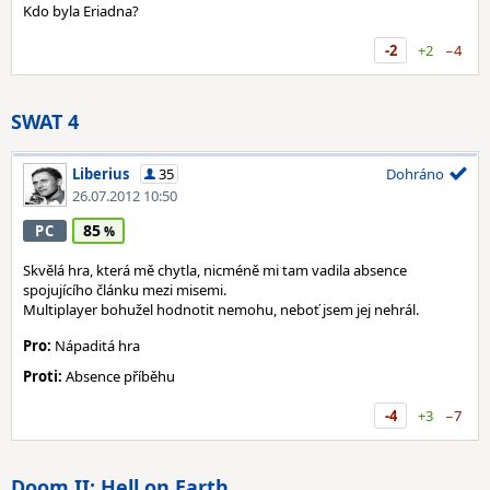
Kdo byla Eriadna?
-2
+2
−4
SWAT 4
Liberius
35
Dohráno
26.07.2012 10:50
85
PC
Skvělá hra, která mě chytla, nicméně mi tam vadila absence
spojujícího článku mezi misemi.
Multiplayer bohužel hodnotit nemohu, neboť jsem jej nehrál.
Pro:
Nápaditá hra
Proti:
Absence příběhu
-4
+3
−7
Doom II: Hell on Earth