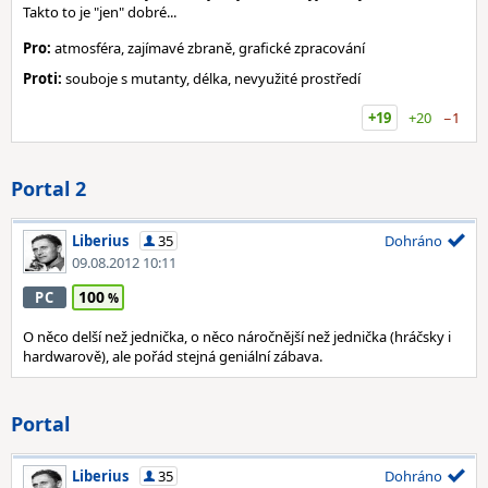
Takto to je "jen" dobré...
Pro:
atmosféra, zajímavé zbraně, grafické zpracování
Proti:
souboje s mutanty, délka, nevyužité prostředí
+19
+20
−1
Portal 2
Liberius
35
Dohráno
09.08.2012 10:11
100
PC
O něco delší než jednička, o něco náročnější než jednička (hráčsky i
hardwarově), ale pořád stejná geniální zábava.
Portal
Liberius
35
Dohráno