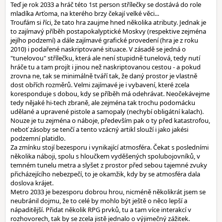
Teď je rok 2033 a hráč této 1st person střílečky se dostává do role
mladíka Arťoma, na kterého brzy čekají velké věci...
Troufám si říci, že tato hra zaujme hned několika atributy. Jednak je
to zajímavý příběh postapokalyptické Moskvy (respektive zejména
jejího podzemí) a dále zajímavé grafické provedení (hra je z roku
2010) i podařené naskriptované situace. V zásadě se jedná o
"tunelovou" střílečku, která ale není stupidně tunelová, tedy nutí
hráče tu a tam projít i jinou než naskriptovanou cestou - a pokud
zrovna ne, tak se minimálně tváří tak, že daný prostor je vlastně
dost obřích rozměrů. Velmi zajímavé je i vybavení, které zcela
koresponduje s dobou, kdy se příběh má odehrávat. Neočekávejme
tedy nějaké hi-tech zbraně, ale zejména tak trochu podomácku
udělané a upravené pistole a samopaly (nechybí obligátní kalach).
Nouze je tu zejména o náboje, především pak o ty před katastrofou,
neboť zásoby se tenčí a tento vzácný artikl slouží i jako jakési
podzemní platidlo.
Za zmínku stojí bezesporu i vynikající atmosféra. Čekat s posledními
několika náboji, spolu s hloučkem vyděšených spolubojovníků, v
temném tunelu metra a slyšet z prostor před sebou tajemné zvuky
přicházejícího nebezpečí, to je okamžik, kdy by se atmosféra dala
doslova krájet.
Metro 2033 je bezesporu dobrou hrou, nicméně několikrát jsem se
neubránil dojmu, že to celé by mohlo být ještě o něco lepší a
nápaditější. Přidat několik RPG prvků, tu a tam více interakcí v
rozhovorech, tak by se zcela jistě jednalo o výjimečný zážitek.