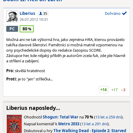
Liberius
35
Dohráno
26.07.2012 10:31
80
PC
Možná ani ne tak výborná hra, jako zejména HRA, kterou provázelo
takřka davové šílenství. Pamětníci si možná matně vzpomenou na
ony psychedelické dopisy do redakce časopisu SCORE.
Zástupce her, kde nějaký příběh je autorům zcela fuk, zde jde hlavně
a střílení a zabíjení.
Pro:
skvělá hratelnost
Proti:
je to "jen" střílečka...
+14
+17
−3
Liberius naposledy…
Ohodnotil
Shogun: Total War
na
70 %
(
13 let a 259 dní
).
Napsal komentář k
Metro 2033
(
13 let a 291 dní
).
Diskutoval u hry
The Walking Dead - Episode 2: Starved