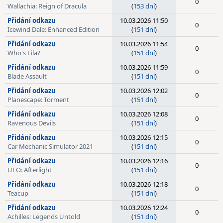
0
Wallachia: Reign of Dracula
(
153 dní
)
Přidání odkazu
10.03.2026 11:50
0
Icewind Dale: Enhanced Edition
(
151 dní
)
Přidání odkazu
10.03.2026 11:54
0
Who's Lila?
(
151 dní
)
Přidání odkazu
10.03.2026 11:59
0
Blade Assault
(
151 dní
)
Přidání odkazu
10.03.2026 12:02
0
Planescape: Torment
(
151 dní
)
Přidání odkazu
10.03.2026 12:08
0
Ravenous Devils
(
151 dní
)
Přidání odkazu
10.03.2026 12:15
0
Car Mechanic Simulator 2021
(
151 dní
)
Přidání odkazu
10.03.2026 12:16
0
UFO: Afterlight
(
151 dní
)
Přidání odkazu
10.03.2026 12:18
0
Teacup
(
151 dní
)
Přidání odkazu
10.03.2026 12:24
0
Achilles: Legends Untold
(
151 dní
)