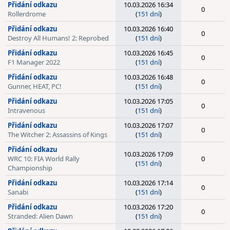
Přidání odkazu
10.03.2026 16:34
0
Rollerdrome
(
151 dní
)
Přidání odkazu
10.03.2026 16:40
0
Destroy All Humans! 2: Reprobed
(
151 dní
)
Přidání odkazu
10.03.2026 16:45
0
F1 Manager 2022
(
151 dní
)
Přidání odkazu
10.03.2026 16:48
0
Gunner, HEAT, PC!
(
151 dní
)
Přidání odkazu
10.03.2026 17:05
0
Intravenous
(
151 dní
)
Přidání odkazu
10.03.2026 17:07
0
The Witcher 2: Assassins of Kings
(
151 dní
)
Přidání odkazu
10.03.2026 17:09
WRC 10: FIA World Rally
0
(
151 dní
)
Championship
Přidání odkazu
10.03.2026 17:14
0
Sanabi
(
151 dní
)
Přidání odkazu
10.03.2026 17:20
0
Stranded: Alien Dawn
(
151 dní
)