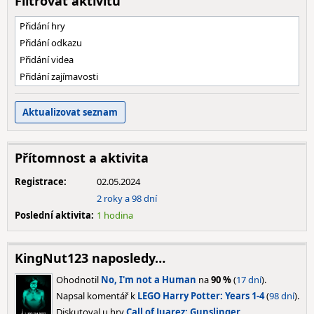
Filtrovat aktivitu
Přidání hry
Přidání odkazu
Přidání videa
Přidání zajímavosti
Přítomnost a aktivita
Registrace:
02.05.2024
2 roky a 98 dní
Poslední aktivita:
1 hodina
KingNut123 naposledy…
Ohodnotil
No, I'm not a Human
na
90 %
(
17 dní
).
Napsal komentář k
LEGO Harry Potter: Years 1-4
(
98 dní
).
Diskutoval u hry
Call of Juarez: Gunslinger