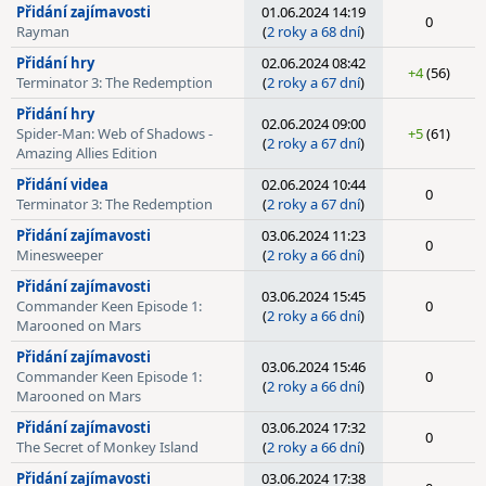
Přidání zajímavosti
01.06.2024 14:19
0
Rayman
(
2 roky a 68 dní
)
Přidání hry
02.06.2024 08:42
+4
(56)
Terminator 3: The Redemption
(
2 roky a 67 dní
)
Přidání hry
02.06.2024 09:00
Spider-Man: Web of Shadows -
+5
(61)
(
2 roky a 67 dní
)
Amazing Allies Edition
Přidání videa
02.06.2024 10:44
0
Terminator 3: The Redemption
(
2 roky a 67 dní
)
Přidání zajímavosti
03.06.2024 11:23
0
Minesweeper
(
2 roky a 66 dní
)
Přidání zajímavosti
03.06.2024 15:45
Commander Keen Episode 1:
0
(
2 roky a 66 dní
)
Marooned on Mars
Přidání zajímavosti
03.06.2024 15:46
Commander Keen Episode 1:
0
(
2 roky a 66 dní
)
Marooned on Mars
Přidání zajímavosti
03.06.2024 17:32
0
The Secret of Monkey Island
(
2 roky a 66 dní
)
Přidání zajímavosti
03.06.2024 17:38