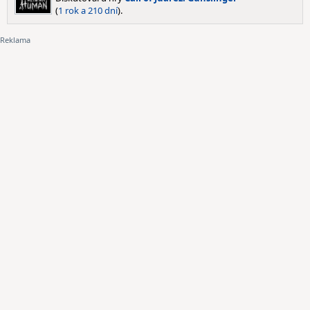
(
1 rok a 210 dní
).