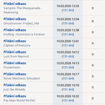
Přidání odkazu
10.03.2026 12:33
Vampire: The Masquerade -
0
(
151 dní
)
Swansong
Přidání odkazu
10.03.2026 12:34
0
Ghostrunner: Project_Hel
(
151 dní
)
Přidání odkazu
10.03.2026 12:38
0
Endling - Extinction is Forever
(
151 dní
)
Přidání odkazu
10.03.2026 12:41
0
Captain of Industry
(
151 dní
)
Přidání odkazu
10.03.2026 16:12
0
Lust from Beyond
(
151 dní
)
Přidání odkazu
10.03.2026 16:13
0
Frozenheim
(
151 dní
)
Přidání odkazu
10.03.2026 16:17
0
Rover Mechanic Simulator
(
151 dní
)
Přidání odkazu
10.03.2026 16:18
0
Just Die Already
(
151 dní
)
Přidání odkazu
10.03.2026 16:32
0
Pac-Man World Re-PAC
(
151 dní
)