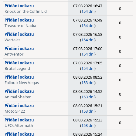
Přidání odkazu
07.03.2026 16:47
0
Knock on the Coffin Lid
(
154 dní
)
Přidání odkazu
07.03.2026 16:49
0
Treasure of Nadia
(
154 dní
)
Přidání odkazu
07.03.2026 16:58
0
Wartales
(
154 dní
)
Přidání odkazu
07.03.2026 17:00
0
AntVentor
(
154 dní
)
Přidání odkazu
07.03.2026 17:05
0
Brütal Legend
(
154 dní
)
Přidání odkazu
08.03.2026 08:52
0
Fallout: New Vegas
(
153 dní
)
Přidání odkazu
08.03.2026 14:52
0
Animal Shelter
(
153 dní
)
Přidání odkazu
08.03.2026 15:21
0
MotoGP 22
(
153 dní
)
Přidání odkazu
08.03.2026 15:23
0
UFO: Aftermath
(
153 dní
)
Přidání odkazu
08.03.2026 15:24