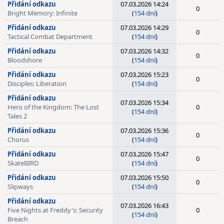
Přidání odkazu
07.03.2026 14:24
0
Bright Memory: Infinite
(
154 dní
)
Přidání odkazu
07.03.2026 14:29
0
Tactical Combat Department
(
154 dní
)
Přidání odkazu
07.03.2026 14:32
0
Bloodshore
(
154 dní
)
Přidání odkazu
07.03.2026 15:23
0
Disciples: Liberation
(
154 dní
)
Přidání odkazu
07.03.2026 15:34
Hero of the Kingdom: The Lost
0
(
154 dní
)
Tales 2
Přidání odkazu
07.03.2026 15:36
0
Chorus
(
154 dní
)
Přidání odkazu
07.03.2026 15:47
0
SkateBIRD
(
154 dní
)
Přidání odkazu
07.03.2026 15:50
0
Slipways
(
154 dní
)
Přidání odkazu
07.03.2026 16:43
Five Nights at Freddy's: Security
0
(
154 dní
)
Breach