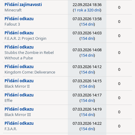
Přidání zajímavosti
22.09.2024 18:36
0
Minecraft
(
1 rok a 320 dní
)
Přidání odkazu
07.03.2026 13:58
0
Fallout 3
(
154 dní
)
Přidání odkazu
07.03.2026 14:03
0
F.E.A.R. 2: Project Origin
(
154 dní
)
Přidání odkazu
07.03.2026 14:08
Stubbs the Zombie in Rebel
0
(
154 dní
)
Without a Pulse
Přidání odkazu
07.03.2026 14:12
0
Kingdom Come: Deliverance
(
154 dní
)
Přidání odkazu
07.03.2026 14:15
0
Black Mirror II
(
154 dní
)
Přidání odkazu
07.03.2026 14:17
0
Effie
(
154 dní
)
Přidání odkazu
07.03.2026 14:19
0
Black Mirror III
(
154 dní
)
Přidání odkazu
07.03.2026 14:22
0
F.3.A.R.
(
154 dní
)