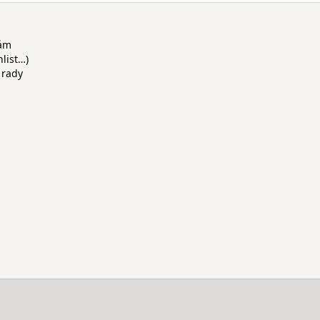
rám
hlist…)
 rady