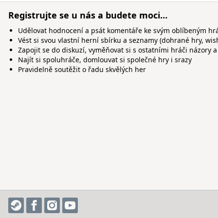
Registrujte se u nás a budete moci…
Udělovat hodnocení a psát komentáře ke svým oblíbeným h
Vést si svou vlastní herní sbírku a seznamy (dohrané hry, wis
Zapojit se do diskuzí, vyměňovat si s ostatními hráči názory a
Najít si spoluhráče, domlouvat si společné hry i srazy
Pravidelně soutěžit o řadu skvělých her