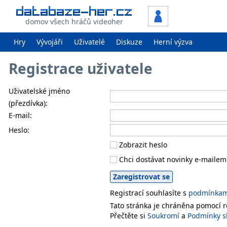
domov všech hráčů videoher
Hry
Vývojáři
Uživatelé
Diskuze
Herní výzva
Registrace uživatele
Uživatelské jméno
(přezdívka):
E-mail:
Heslo:
Zobrazit heslo
Chci dostávat novinky e-mailem
Registrací souhlasíte s
podmínkami
Tato stránka je chráněna pomocí
Přečtěte si
Soukromí
a
Podmínky s