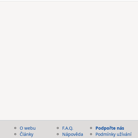
O webu
F.A.Q.
Podpořte nás
Články
Nápověda
Podmínky užívání