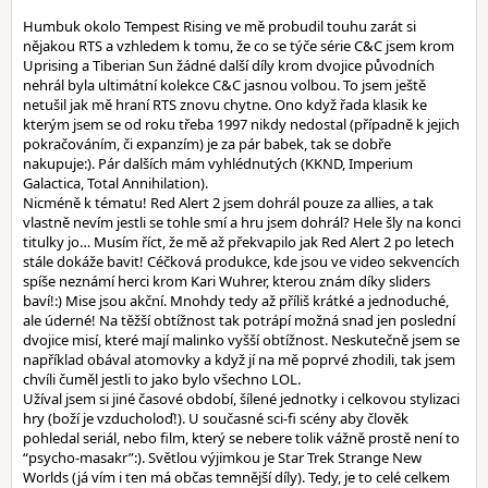
Humbuk okolo Tempest Rising ve mě probudil touhu zarát si
nějakou RTS a vzhledem k tomu, že co se týče série C&C jsem krom
Uprising a Tiberian Sun žádné další díly krom dvojice původních
nehrál byla ultimátní kolekce C&C jasnou volbou. To jsem ještě
netušil jak mě hraní RTS znovu chytne. Ono když řada klasik ke
kterým jsem se od roku třeba 1997 nikdy nedostal (případně k jejich
pokračováním, či expanzím) je za pár babek, tak se dobře
nakupuje:). Pár dalších mám vyhlédnutých (KKND, Imperium
Galactica, Total Annihilation).
Nicméně k tématu! Red Alert 2 jsem dohrál pouze za allies, a tak
vlastně nevím jestli se tohle smí a hru jsem dohrál? Hele šly na konci
titulky jo… Musím říct, že mě až překvapilo jak Red Alert 2 po letech
stále dokáže bavit! Céčková produkce, kde jsou ve video sekvencích
spíše neznámí herci krom Kari Wuhrer, kterou znám díky sliders
baví!:) Mise jsou akční. Mnohdy tedy až příliš krátké a jednoduché,
ale úderné! Na těžší obtížnost tak potrápí možná snad jen poslední
dvojice misí, které mají malinko vyšší obtížnost. Neskutečně jsem se
například obával atomovky a když jí na mě poprvé zhodili, tak jsem
chvíli čuměl jestli to jako bylo všechno LOL.
Užíval jsem si jiné časové období, šílené jednotky i celkovou stylizaci
hry (boží je vzducholoď!). U současné sci-fi scény aby člověk
pohledal seriál, nebo film, který se nebere tolik vážně prostě není to
“psycho-masakr”:). Světlou výjimkou je Star Trek Strange New
Worlds (já vím i ten má občas temnější díly). Tedy, je to celé celkem