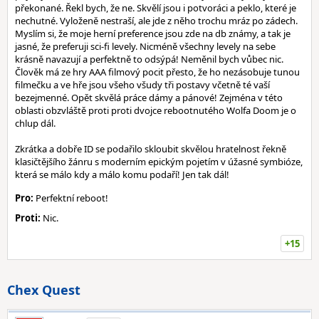
překonané. Řekl bych, že ne. Skvělí jsou i potvoráci a peklo, které je
nechutné. Vyloženě nestraší, ale jde z něho trochu mráz po zádech.
Myslím si, že moje herní preference jsou zde na db známy, a tak je
jasné, že preferuji sci-fi levely. Nicméně všechny levely na sebe
krásně navazují a perfektně to odsýpá! Neměnil bych vůbec nic.
Člověk má ze hry AAA filmový pocit přesto, že ho nezásobuje tunou
filmečku a ve hře jsou všeho všudy tři postavy včetně té vaší
bezejmenné. Opět skvělá práce dámy a pánové! Zejména v této
oblasti obzvláště proti proti dvojce rebootnutého Wolfa Doom je o
chlup dál.
Zkrátka a dobře ID se podařilo skloubit skvělou hratelnost řekně
klasičtějšího žánru s moderním epickým pojetím v úžasné symbióze,
která se málo kdy a málo komu podaří! Jen tak dál!
Pro:
Perfektní reboot!
Proti:
Nic.
+15
Chex Quest