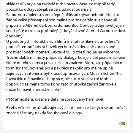
skládat důkazy a na základě nich vracet v čase. Postupně tedy
pozpátku odkrývate jak se celá událost odehrála.
Samotnou zápletku samozřejmě příliš odkrývat nebudu. Není to
žádné velké překvapení minimálně pro znalce žánru a nápadně
připomína Altered Carbon, či domáci Bod Obnovy. Zdejší svět je jen
snad ještě o trochu prohnilejší:) i když hlavně Altered Carbon je dost
obdobný.
U podobných interaktivních filmů mě táhne hlavně atmosféra “a
pomalé tempo” kdy si člověk vychutnává detailně zpracované
prostředí oněch interiérů i exteriéru. To zde funguje na výbornou.
Trochu slabší mi místy připadaly dialogy, kde je vidět jasná inspirace
Noire detektivkami a já sice nejsem znalcem žánru, ale připadalo mi
to místy šroubované. No a pak těch několik pro mě ne úplně
zajímavých interiéru, byť krásně zpracovaných. Musím říct, že The
Invincible mě bavilo o chlup více, ale i toto stojí za to! Mohu
doporučit zejména tomu koho tato chuťovka zajímá žánrově a
může ho bavit interaktivní film!
Pro:
atmosféra, krásně a detalně zpracovaný herní svět
Proti:
několik ne až tak zajímavých interiéru ve kterých se odehrává
značná část hry, někdy šroubované dialogy
+20