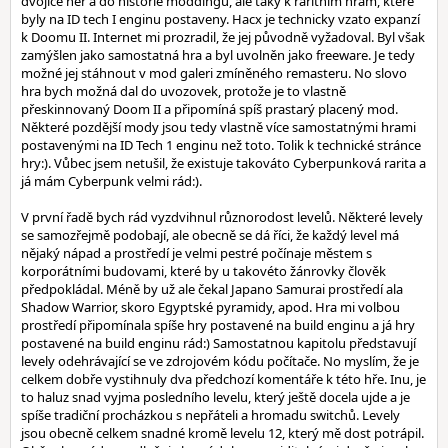
dvojice her a do historie moddingu, ale taky k raritním hrám, které
byly na ID tech I enginu postaveny. Hacx je technicky vzato expanzí
k Doomu II. Internet mi prozradil, že jej původně vyžadoval. Byl však
zamýšlen jako samostatná hra a byl uvolněn jako freeware. Je tedy
možné jej stáhnout v mod galeri zmíněného remasteru. No slovo
hra bych možná dal do uvozovek, protože je to vlastně
přeskinnovaný Doom II a připomíná spíš prastarý placený mod.
Některé pozdější mody jsou tedy vlastně více samostatnými hrami
postavenými na ID Tech 1 enginu než toto. Tolik k technické stránce
hry:). Vůbec jsem netušil, že existuje takováto Cyberpunková rarita a
já mám Cyberpunk velmi rád:).
V první řadě bych rád vyzdvihnul různorodost levelů. Některé levely
se samozřejmě podobají, ale obecně se dá říci, že každý level má
nějaký nápad a prostředí je velmi pestré počínaje městem s
korporátními budovami, které by u takovéto žánrovky člověk
předpokládal. Méně by už ale čekal Japano Samurai prostředí ala
Shadow Warrior, skoro Egyptské pyramidy, apod. Hra mi volbou
prostředí připomínala spíše hry postavené na build enginu a já hry
postavené na build enginu rád:) Samostatnou kapitolu představují
levely odehrávající se ve zdrojovém kódu počítače. No myslím, že je
celkem dobře vystihnuly dva předchozí komentáře k této hře. Inu, je
to haluz snad vyjma posledního levelu, který ještě docela ujde a je
spíše tradiční procházkou s nepřáteli a hromadu switchů. Levely
jsou obecně celkem snadné kromě levelu 12, který mě dost potrápil.