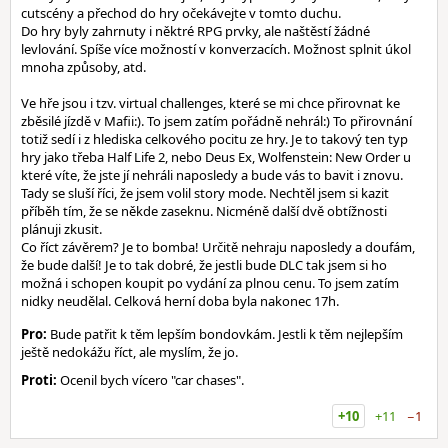
cutscény a přechod do hry očekávejte v tomto duchu.
Do hry byly zahrnuty i něktré RPG prvky, ale naštěstí žádné
levlování. Spíše více možností v konverzacích. Možnost splnit úkol
mnoha způsoby, atd.
Ve hře jsou i tzv. virtual challenges, které se mi chce přirovnat ke
zběsilé jízdě v Mafii:). To jsem zatím pořádně nehrál:) To přirovnání
totiž sedí i z hlediska celkového pocitu ze hry. Je to takový ten typ
hry jako třeba Half Life 2, nebo Deus Ex, Wolfenstein: New Order u
které víte, že jste jí nehráli naposledy a bude vás to bavit i znovu.
Tady se sluší říci, že jsem volil story mode. Nechtěl jsem si kazit
příběh tím, že se někde zaseknu. Nicméně další dvě obtížnosti
plánuji zkusit.
Co říct závěrem? Je to bomba! Určitě nehraju naposledy a doufám,
že bude další! Je to tak dobré, že jestli bude DLC tak jsem si ho
možná i schopen koupit po vydání za plnou cenu. To jsem zatím
nidky neudělal. Celková herní doba byla nakonec 17h.
Pro:
Bude patřit k těm lepším bondovkám. Jestli k těm nejlepším
ještě nedokážu říct, ale myslím, že jo.
Proti:
Ocenil bych vícero "car chases".
+10
+11
−1