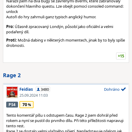
Narazil jsem na dva bugy se zavřenými dvěrmi, které zabraňovaly
dokončení hlavního questu. Lze obejít pomocí consoled command:
unlock
Autoři do hry zahrnuli ganz typisch anglický humor.
Pro:
Úžasně zpracovaný Londýn, působí jako oficiální a velmi
podařený díl.
Proti:
Možná dabing v některých momentech, jinak by to byly spíše
drobnosti.
+15
Rage 2
Feidias
3480
Dohráno
25.09.2024 11:03
70
PS4
Tento komentář píšu s odstupem času. Rage 2 jsem dohrál před
rokem a nyní se pustil do prvního dílu. Při této příležitosti napravuji
tento rest.
Rage 2 se dostalo velmi vlažného přijetí. Nepředstavuje přelom jak