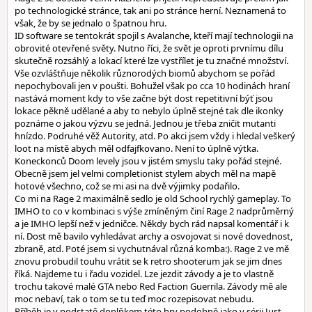
po technologické stránce, tak ani po stránce herní. Neznamená to
však, že by se jednalo o špatnou hru.
ID software se tentokrát spojil s Avalanche, kteří mají technologii na
obrovité otevřené světy. Nutno říci, že svět je oproti prvnímu dílu
skutečně rozsáhlý a lokací které lze vystřílet je tu značné množství.
Vše ozvláštňuje několik různorodých biomů abychom se pořád
nepochybovali jen v poušti. Bohužel však po cca 10 hodinách hraní
nastává moment kdy to vše začne být dost repetitivní býť jsou
lokace pěkně udělané a aby to nebylo úplně stejné tak dle ikonky
poznáme o jakou výzvu se jedná. Jednou je třeba zničit mutanti
hnízdo. Podruhé věž Autority, atd. Po akci jsem vždy i hledal veškerý
loot na místě abych měl odfajfkovano. Není to úplně výtka.
Koneckonců Doom levely jsou v jistém smyslu taky pořád stejné.
Obecně jsem jel velmi completionist stylem abych měl na mapě
hotové všechno, což se mi asi na dvě výjimky podařilo.
Co mi na Rage 2 maximálně sedlo je old School rychlý gameplay. To
IMHO to co v kombinaci s výše zmíněným činí Rage 2 nadprůměrný
a je IMHO lepší než v jedničce. Někdy bych rád napsal komentář i k
ní. Dost mě bavilo vyhledávat archy a osvojovat si nové dovednost,
zbraně, atd. Poté jsem si vychutnával různá komba:). Rage 2 ve mě
znovu probudil touhu vrátit se k retro shooterum jak se jim dnes
říká. Najdeme tu i řadu vozidel. Lze jezdit závody a je to vlastně
trochu takové malé GTA nebo Red Faction Guerrila. Závody mě ale
moc nebaví, tak o tom se tu teď moc rozepisovat nebudu.
Příběh je v podstatě doplňkem této hry podobně jako v sérii Just