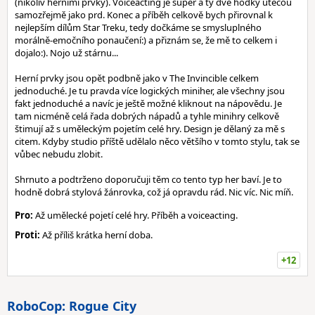
(nikoliv herními prvky). Voiceacting je super a ty dvě hoďky utečou
samozřejmě jako prd. Konec a příběh celkově bych přirovnal k
nejlepším dílům Star Treku, tedy dočkáme se smysluplného
morálně-emočního ponaučení:) a přiznám se, že mě to celkem i
dojalo:). Nojo už stárnu...
Herní prvky jsou opět podbně jako v The Invincible celkem
jednoduché. Je tu pravda více logických miniher, ale všechny jsou
fakt jednoduché a navíc je ještě možné kliknout na nápovědu. Je
tam nicméně celá řada dobrých nápadů a tyhle minihry celkově
štimují až s uměleckým pojetím celé hry. Design je dělaný za mě s
citem. Kdyby studio příště udělalo něco většího v tomto stylu, tak se
vůbec nebudu zlobit.
Shrnuto a podtrženo doporučuji těm co tento typ her baví. Je to
hodně dobrá stylová žánrovka, což já opravdu rád. Nic víc. Nic míň.
Pro:
Až umělecké pojetí celé hry. Příběh a voiceacting.
Proti:
Až příliš krátka herní doba.
+12
RoboCop: Rogue City