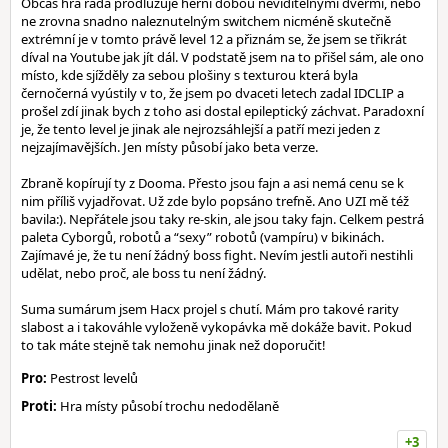
Občas hra ráda prodlužuje herní dobou neviditelnými dveřmi, nebo
ne zrovna snadno naleznutelným switchem nicméně skutečně
extrémní je v tomto právě level 12 a přiznám se, že jsem se třikrát
díval na Youtube jak jít dál. V podstatě jsem na to přišel sám, ale ono
místo, kde sjížděly za sebou plošiny s texturou která byla
černočerná vyústily v to, že jsem po dvaceti letech zadal IDCLIP a
prošel zdí jinak bych z toho asi dostal epileptický záchvat. Paradoxní
je, že tento level je jinak ale nejrozsáhlejší a patří mezi jeden z
nejzajímavějších. Jen místy působí jako beta verze.
Zbraně kopírují ty z Dooma. Přesto jsou fajn a asi nemá cenu se k
nim příliš vyjadřovat. Už zde bylo popsáno trefně. Ano UZI mě též
bavila:). Nepřátele jsou taky re-skin, ale jsou taky fajn. Celkem pestrá
paleta Cyborgů, robotů a “sexy” robotů (vampíru) v bikinách.
Zajímavé je, že tu není žádný boss fight. Nevím jestli autoři nestihli
udělat, nebo proč, ale boss tu není žádný.
Suma sumárum jsem Hacx projel s chutí. Mám pro takové rarity
slabost a i takováhle vyloženě vykopávka mě dokáže bavit. Pokud
to tak máte stejně tak nemohu jinak než doporučit!
Pro:
Pestrost levelů
Proti:
Hra místy působí trochu nedodělaně
+3