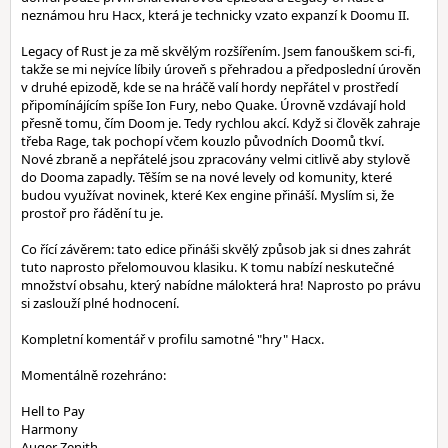
neznámou hru Hacx, která je technicky vzato expanzí k Doomu II.
Legacy of Rust je za mě skvělým rozšířením. Jsem fanouškem sci-fi,
takže se mi nejvíce líbily úroveň s přehradou a předposlední úrověn
v druhé epizodě, kde se na hráčě valí hordy nepřátel v prostředí
připomínájícím spíše Ion Fury, nebo Quake. Úrovně vzdávají hold
přesně tomu, čím Doom je. Tedy rychlou akcí. Když si člověk zahraje
třeba Rage, tak pochopí včem kouzlo původních Doomů tkví.
Nové zbraně a nepřátelé jsou zpracovány velmi citlivě aby stylově
do Dooma zapadly. Těším se na nové levely od komunity, které
budou využívat novinek, které Kex engine přináší. Myslím si, že
prostoř pro řádění tu je.
Co řící závěrem: tato edice přináši skvělý způsob jak si dnes zahrát
tuto naprosto přelomouvou klasiku. K tomu nabízí neskutečné
množství obsahu, který nabídne málokterá hra! Naprosto po právu
si zaslouží plné hodnocení.
Kompletní komentář v profilu samotné "hry" Hacx.
Momentálně rozehráno:
Hell to Pay
Harmony
Auger Zenith