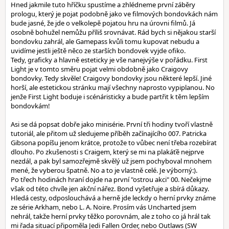
Hned jakmile tuto hříčku spustíme a zhlédneme první záběry
prologu, který je pojat podobně jako ve filmových bondovkách nám
bude jasné, že jde o velkolepě pojatou hru na úrovni filmů. Já
osobně bohužel nemůžu příliš srovnávat. Rád bych si nějakou starší
bondovku zahrál, ale Gamepass kvůli tomu kupovat nebudu a
uvidíme jestli ještě něco ze starších bondovek vyjde ofiko.
Tedy, graficky a hlavně esteticky je vše nanejvýše v pořádku. First
Light je v tomto směru pojat velmi obdobně jako Craigovy
bondovky. Tedy skvěle! Craigovy bondovky jsou některé lepší. Jiné
horší, ale estetickou stránku mají všechny naprosto vypiplanou. No
jenže First Light boduje i scénáristicky a bude partřit k těm lepším
bondovkám!
Asi se dá popsat dobře jako minisérie. První tři hodiny tvoří vlastně
tutoriál, ale přitom už sledujeme příběh začínajícího 007. Patricka
Gibsona popíšu jenom krátce, protože to vůbec není třeba rozebírat
dlouho. Po zkušenosti s Craigem, který se mi na plakáťě nejprve
nezdál, a pak byl samozřejmě skvělý už jsem pochyboval mnohem
mené, že vyberou špatně. No a to je vlastně celé. Je výborný:).
Po třech hodinách hraní dojde na první "ostrou akci" 00. Nečekjme
však od této chvíle jen akční nářez. Bond vyšetřuje a sbírá důkazy.
Hledá cesty, odposlouchává a herně jde leckdy o herní prvky známe
ze série Arkham, nebo L. A. Noire. Prosím vás Uncharted jsem
nehrál, takže herní prvky těžko porovnám, ale z toho co já hrál tak
mi řada situací připoměla Jedi Fallen Order, nebo Outlaws (SW