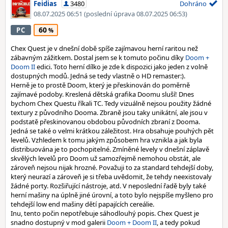
Feidias
3480
Dohráno
08.07.2025 06:51
(poslední úprava 08.07.2025 06:53)
60
PC
Chex Quest je v dnešní době spíše zajímavou herní raritou než
zábavným zážitkem. Dostal jsem se k tomuto počinu díky
Doom +
Doom II
edici. Toto herní dílko je zde k dispozici jako jeden z volně
dostupných modů. Jedná se tedy vlastně o HD remaster:).
Herně je to prostě Doom, který je přeskinován do poměrně
zajímavé podoby. Kreslená dětská grafika Doomu sluší! Dnes
bychom Chex Questu říkali TC. Tedy vizuálně nejsou použity žádné
textury z původního Dooma. Zbraně jsou taky unikátní, ale jsou v
podstatě přeskinovanou obdobou původních zbraní z Dooma.
Jedná se také o velmi krátkou záležitost. Hra obsahuje pouhých pět
levelů. Vzhledem k tomu jakým způsobem hra vznikla a jak byla
distribuována je to pochopitelné. Zmíněné levely v dnešní záplavě
skvělých levelů pro Doom už samozřejmě nemohou obstát, ale
zároveň nejsou nijak hrozné. Považuji to za standard tehdejší doby,
který neurazí a zároveň je si třeba uvědomit, že tehdy neexistovaly
žádné porty. Rozšiřující nástroje, atd. V neposlední řadě byly také
herní mašiny na úplně jiné úrovní, a toto bylo nejspíše myšleno pro
tehdejší low end mašiny dětí papajících cereálie.
Inu, tento počin nepotřebuje sáhodlouhý popis. Chex Quest je
snadno dostupný v mod galerii
Doom + Doom II
, a tedy pokud