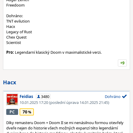
Freedoom
Dohráno:
TNT evilution
Hacx
Legacy of Rust
Chex Quest
Scientist
Pro:
Legendarní klasický Doom v maximalistické verzi.
+9
Hacx
Feidias
3480
Dohráno
10.01.2025 17:20
(poslední úprava 14.01.2025 21:45)
70
PC
Díky remasteru Doom + Doom II se mi nenásilnou formou otevřely
dveře nejen do historie všech možných expanzí této legendární