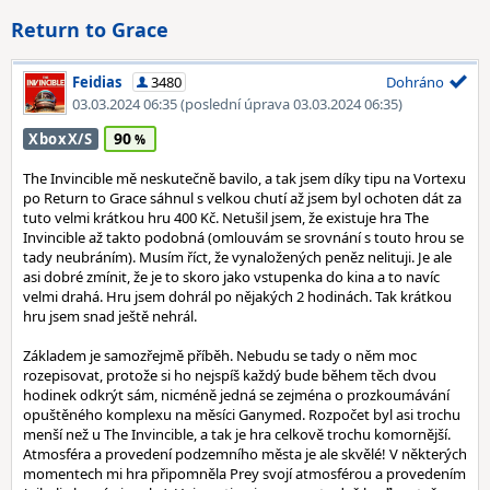
Return to Grace
Feidias
3480
Dohráno
03.03.2024 06:35
(poslední úprava 03.03.2024 06:35)
90
XboxX/S
The Invincible mě neskutečně bavilo, a tak jsem díky tipu na Vortexu
po Return to Grace sáhnul s velkou chutí až jsem byl ochoten dát za
tuto velmi krátkou hru 400 Kč. Netušil jsem, že existuje hra The
Invincible až takto podobná (omlouvám se srovnání s touto hrou se
tady neubráním). Musím říct, že vynaložených peněz nelituji. Je ale
asi dobré zmínit, že je to skoro jako vstupenka do kina a to navíc
velmi drahá. Hru jsem dohrál po nějakých 2 hodinách. Tak krátkou
hru jsem snad ještě nehrál.
Základem je samozřejmě příběh. Nebudu se tady o něm moc
rozepisovat, protože si ho nejspíš každý bude během těch dvou
hodinek odkrýt sám, nicméně jedná se zejména o prozkoumávání
opuštěného komplexu na měsíci Ganymed. Rozpočet byl asi trochu
menší než u The Invincible, a tak je hra celkově trochu komornější.
Atmosféra a provedení podzemního města je ale skvělé! V některých
momentech mi hra připomněla Prey svojí atmosférou a provedením