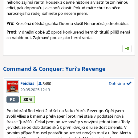
někoho zajímá raritní kousek z dávné historie a vlastníte zmíněnou
edici, pak doporučuji alespoň zkusit. Pokud máte chuť na něco
náročnějšího raději sáhněte po něčem jiném.
Pro:
Kresléná dětská grafika Doomu sluší! Nenáročná jednohubka.
Proti:
V dnešní době už oproti konkurenci herních titulů přiliš nemá
co nabídnout. Zajímavé pouze jako herní rarita.
+8
Command & Conquer: Yuri's Revenge
Feidias
3480
Dohráno
20.05.2025 12:13
80
PC
Po dohrání Red Alert 2 přišel na řadu i Yuri´s Revenge. Opět jsem
zvolil Allies a k mému překvapení proti mě stála v podstatě nová
frakce "Jurášů". Čekal jsem pouze sověty s novými jednotkami. Tedy
je vidět, že od dob datadisků k první dvojici dílu se dost změnilo. V
prvním případě musel postačit pouze set nových misí a u Red Alert v