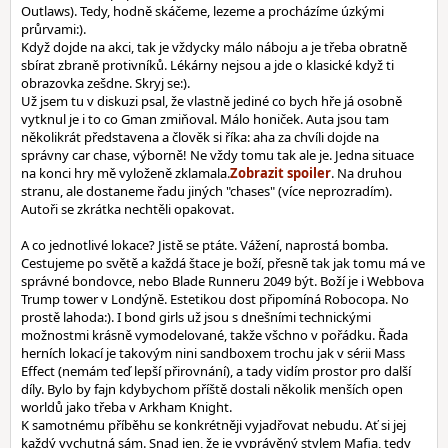
Outlaws). Tedy, hodně skáčeme, lezeme a procházíme úzkými
průrvami:).
Když dojde na akci, tak je vždycky málo náboju a je třeba obratně
sbírat zbraně protivníků. Lékárny nejsou a jde o klasické když ti
obrazovka zešdne. Skryj se:).
Už jsem tu v diskuzi psal, že vlastně jediné co bych hře já osobně
vytknul je i to co Gman zmiňoval. Málo honiček. Auta jsou tam
několikrát představena a člověk si říka: aha za chvíli dojde na
správny car chase, výborně! Ne vždy tomu tak ale je. Jedna situace
na konci hry mě vyloženě zklamala.
. Na druhou
stranu, ale dostaneme řadu jiných "chases" (více neprozradím).
Autoři se zkrátka nechtěli opakovat.
A co jednotlivé lokace? Jistě se ptáte. Vážení, naprostá bomba.
Cestujeme po světě a každá štace je boží, přesně tak jak tomu má ve
správné bondovce, nebo Blade Runneru 2049 být. Boží je i Webbova
Trump tower v Londýně. Estetikou dost připomíná Robocopa. No
prostě lahoda:). I bond girls už jsou s dnešními technickými
možnostmi krásně vymodelované, takže všchno v pořádku. Řada
herních lokací je takovým nini sandboxem trochu jak v sérii Mass
Effect (nemám teď lepší přirovnání), a tady vidím prostor pro další
díly. Bylo by fajn kdybychom příště dostali několik menších open
worldů jako třeba v Arkham Knight.
K samotnému příběhu se konkrétněji vyjadřovat nebudu. Ať si jej
každý vychutná sám. Snad jen, že je vyprávěný stylem Mafia, tedy