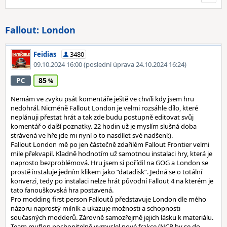
Fallout: London
Feidias
3480
09.10.2024 16:00
(poslední úprava 24.10.2024 16:24)
85
PC
Nemám ve zvyku psát komentáře ještě ve chvíli kdy jsem hru
nedohrál. Nicméně Fallout London je velmi rozsáhle dílo, které
neplánuji přestat hrát a tak zde budu postupně editovat svůj
komentář o další poznatky. 22 hodin už je myslím slušná doba
strávená ve hře jde mi nyní o to nasdílet své nadšení:).
Fallout London mě po jen částečně zdařilém Fallout Frontier velmi
mile překvapil. Kladně hodnotím už samotnou instalaci hry, která je
naprosto bezproblémová. Hru jsem si pořídil na GOG a London se
prostě instaluje jedním klikem jako “datadisk”. Jedná se o totální
konverzi, tedy po instalaci nelze hrát původní Fallout 4 na kterém je
tato fanouškovská hra postavená.
Pro modding first person Falloutů představuje London dle mého
názoru naprostý milník a ukazuje možnosti a schopnosti
současných modderů. Zárovně samozřejmě jejich lásku k materiálu.
Team muflon pochopitelně vymyslel nové frakce (NCR by se do