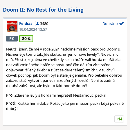
Doom II: No Rest for the Living
Feidias
3480
Dohráno
19.04.2024 13:57
80
PC
Neutšil jsem, že mě v roce 2024 nadchne mission pack pro Doom II.
Nicméně je tomu tak. Jde skutečně "jen o nové levely". Nic víc, nic
míň. Přesto, zejména ve chvíli kdy se na hráče valí horda nepřátel a
na tváří zmíněného hráče se postupně čím dál tím více začne
objevovat "šílený škleb" a z úst se dere "šílený smích". V tu chvíli
člověk pochopí jak Doom byl a stále je geniální. Pro pekelně dobrou
zábavu stačí vytvořit pár velmi zdařených levelů! Není to žádná
dlouhá záležitost, ale bylo to fakt hodně dobré!
Pro:
Zdařené levly s hordami nepřátel! Nestárnoucí pecka!
Proti:
Krátká herní doba. Pořád je to jen mission pack i když pekelně
dobrý!
+14