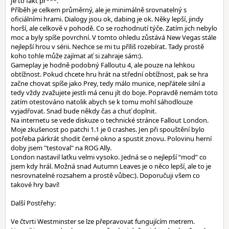
Je to fakt pr***.
Příběh je celkem průměrný, ale je minimálně srovnatelný s
oficiálními hrami. Dialogy jsou ok, dabing je ok. Něky lepší, jindy
horší, ale celkově v pohodě. Co se rozhodnutí týče. Zatím jich nebylo
moc a byly spíše povrchní. V tomto ohledu zůstává New Vegas stále
nejlepší hrou v sérii. Nechce se mi tu příliš rozebírat. Tady prostě
koho tohle může zajímat ať si zahraje sám:).
Gameplay je hodně podobný Falloutu 4, ale pouze na lehkou
obtížnost. Pokud chcete hru hrát na střední obtížnost, pak se hra
začne chovat spíše jako Prey, tedy málo munice, nepřátele silní a
tedy vždy zvažujete jestli má cenu jít do boje. Popravdě nemám toto
zatím otestováno natolik abych se k tomu mohl sáhodlouze
vyjadřovat. Snad bude někdy čas a chuť doplnit.
Na internetu se vede diskuze o technické stránce Fallout London.
Moje zkušenost po patchi 1.1 je 0 crashes. Jen při spouštění bylo
potřeba párkrát shodit černé okno a spustit znovu. Polovinu herní
doby jsem "testoval" na ROG Ally.
London nastavil laťku velmi vysoko. Jedná se o nejlepší “mod” co
jsem kdy hrál. Možná snad Autumn Leaves je o něco lepší, ale to je
nesrovnatelné rozsahem a prostě vůbec:). Doporučuji všem co
takové hry baví!
Další Postřehy:
Ve čtvrti Westminster se lze přepravovat fungujícím metrem.