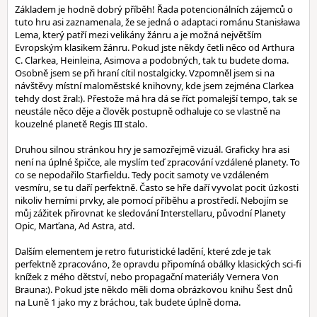
Základem je hodně dobrý příběh! Řada potencionálních zájemců o
tuto hru asi zaznamenala, že se jedná o adaptaci románu Stanisława
Lema, který patří mezi velikány žánru a je možná největším
Evropským klasikem žánru. Pokud jste někdy četli něco od Arthura
C. Clarkea, Heinleina, Asimova a podobných, tak tu budete doma.
Osobně jsem se při hraní cítil nostalgicky. Vzpomněl jsem si na
návštěvy místní maloměstské knihovny, kde jsem zejména Clarkea
tehdy dost žral:). Přestože má hra dá se říct pomalejší tempo, tak se
neustále něco děje a člověk postupně odhaluje co se vlastně na
kouzelné planetě Regis III stalo.
Druhou silnou stránkou hry je samozřejmě vizuál. Graficky hra asi
není na úplné špičce, ale myslím teď zpracování vzdálené planety. To
co se nepodařilo Starfieldu. Tedy pocit samoty ve vzdáleném
vesmíru, se tu daří perfektně. Často se hře daří vyvolat pocit úzkosti
nikoliv herními prvky, ale pomocí příběhu a prostředí. Nebojím se
můj zážitek přirovnat ke sledování Interstellaru, původní Planety
Opic, Marťana, Ad Astra, atd.
Dalším elementem je retro futuristické ladění, které zde je tak
perfektně zpracováno, že opravdu připomíná obálky klasických sci-fi
knížek z mého dětství, nebo propagační materiály Vernera Von
Brauna:). Pokud jste někdo měli doma obrázkovou knihu Šest dnů
na Luně 1 jako my z bráchou, tak budete úplně doma.