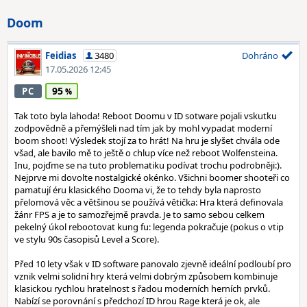
Doom
Feidias
3480
Dohráno
17.05.2026 12:45
95
PC
Tak toto byla lahoda! Reboot Doomu v ID sotware pojali vskutku
zodpovědně a přemýšleli nad tím jak by mohl vypadat moderní
boom shoot! Výsledek stojí za to hrát! Na hru je slyšet chvála ode
všad, ale bavilo mě to ještě o chlup více než reboot Wolfensteina.
Inu, pojďme se na tuto problematiku podívat trochu podrobněji:).
Nejprve mi dovolte nostalgické okénko. Všichni boomer shooteři co
pamatují éru klasického Dooma vi, že to tehdy byla naprosto
přelomová věc a většinou se používá větička: Hra která definovala
žánr FPS a je to samozřejmě pravda. Je to samo sebou celkem
pekelný úkol rebootovat kung fu: legenda pokračuje (pokus o vtip
ve stylu 90s časopisů Level a Score).
Před 10 lety však v ID software panovalo zjevně ideální podloubí pro
vznik velmi solidní hry která velmi dobrým způsobem kombinuje
klasickou rychlou hratelnost s řadou moderních herních prvků.
Nabízí se porovnání s předchozí ID hrou Rage která je ok, ale