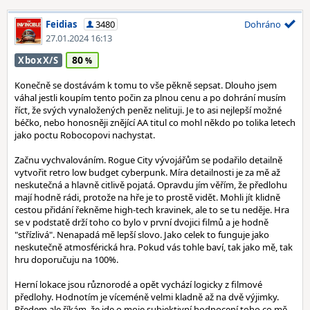
Feidias
3480
Dohráno
27.01.2024 16:13
80
XboxX/S
Konečně se dostávám k tomu to vše pěkně sepsat. Dlouho jsem
váhal jestli koupím tento počin za plnou cenu a po dohrání musím
říct, že svých vynaložených peněz nelituji. Je to asi nejlepší možné
béčko, nebo honosněji znějící AA titul co mohl někdo po tolika letech
jako poctu Robocopovi nachystat.
Začnu vychvalováním. Rogue City vývojářům se podařilo detailně
vytvořit retro low budget cyberpunk. Míra detailnosti je za mě až
neskutečná a hlavně citlivě pojatá. Opravdu jím věřím, že předlohu
mají hodně rádi, protože na hře je to prostě vidět. Mohli jít klidně
cestou přidání řekněme high-tech kravinek, ale to se tu neděje. Hra
se v podstatě drží toho co bylo v první dvojici filmů a je hodně
"střízlivá". Nenapadá mě lepší slovo. Jako celek to funguje jako
neskutečně atmosférická hra. Pokud vás tohle baví, tak jako mě, tak
hru doporučuju na 100%.
Herní lokace jsou různorodé a opět vychází logicky z filmové
předlohy. Hodnotím je víceméně velmi kladně až na dvě výjimky.
Předem ale říkám, že jde o moje subjektivní hodnocení toho co mě