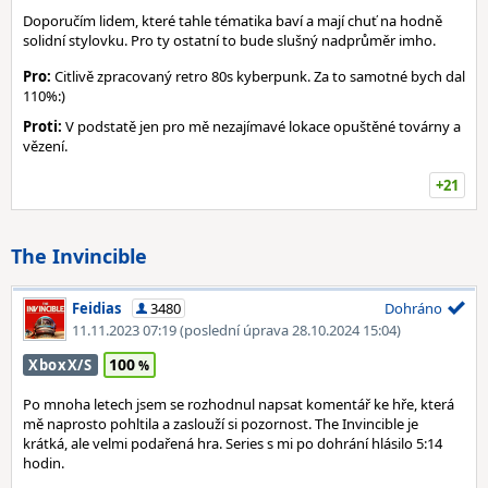
Doporučím lidem, které tahle tématika baví a mají chuť na hodně
solidní stylovku. Pro ty ostatní to bude slušný nadprůměr imho.
Pro:
Citlivě zpracovaný retro 80s kyberpunk. Za to samotné bych dal
110%:)
Proti:
V podstatě jen pro mě nezajímavé lokace opuštěné továrny a
vězení.
+21
The Invincible
Feidias
3480
Dohráno
11.11.2023 07:19
(poslední úprava 28.10.2024 15:04)
100
XboxX/S
Po mnoha letech jsem se rozhodnul napsat komentář ke hře, která
mě naprosto pohltila a zaslouží si pozornost. The Invincible je
krátká, ale velmi podařená hra. Series s mi po dohrání hlásilo 5:14
hodin.