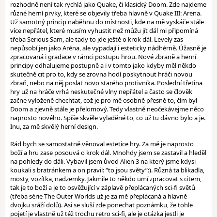
rozhodně není tak rychlá jako Quake, či klasický Doom. Zde najdeme
různé herní prvky, které se objevily třeba hlavně v Quake III: Arena.
Už samotný princip naběhnu do místnosti, kde na mě vyskáče stále
více nepřátel, které musím vyhustit než můžu jít dál mi připomíná
třeba Serious Sam, ale tady to jde ještě o krok dál. Levely zas
nepůsobí jen jako Aréna, ale vypadají i esteticky nádhérně. Úžasně je
zpracovaná i gradace v rámci postupu hrou. Nové zbraně a herní
principy odhalujeme postupně a i v tomto jako kdyby měl někdo
skutečně cit pro to, kdy se zrovna hodí poskytnout hráči novou
zbraň, nebo na něj poslat novo starého protivníka. Poslední třetina
hry už na hráče vrhá neskutečné vlny nepřátel a často se člověk
začne vyloženě chechtat, což je pro mě osobně přesně to, čím byl
Doom a zjevně stále je přelomový. Tedy vlastně neočekávejme něco
naprosto nového. Spíše skvěle vyladěné to, co už tu dávno bylo a je.
Inu, za mě skvělý herní design.
Rád bych se samostatně věnoval estetice hry. Za mě je naprosto
boží a hru zase posouvá o krok dál. Mnohdy jsem se zastavil a hleděl
na pohledy do dáli. Vybavil jsem ůvod Alien 3 na který jsme kdysi
koukali s bratránkem a on pravil: “to jsou světy”:). Různá ta blikadla,
mosty, vozítka, nadzemky. Jakmile to někdo umí zpracovat s citem,
tak je to boží a je to osvěžující v záplavě přeplácaných sci-fi světů
(třeba série The Outer Worlds už je za mě přeplácaná a hlavně
dvojku sráží dolů). Asi se sluší zde ponechat poznámku, že tohle
pojetí je vlastně už též trochu retro sci-fi, ale je otázka jestli je