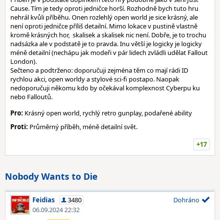
Cause. Tím je tedy oproti jedničce horší. Rozhodně bych tuto hru
nehrál kvůli příběhu. Onen rozlehlý open world je sice krásný, ale
není oproti jedničce příliš detailní. Mimo lokace v pustině vlastně
kromě krásných hor, skalisek a skalisek nic není. Dobře, je to trochu
nadsázka ale v podstatě je to pravda. Inu větší je logicky je logicky
méně detailní (nechápu jak modeři v pár lidech zvládli udělat Fallout
London).
Sečteno a podtrženo: doporučuji zejména těm co mají rádi ID
rychlou akci, open worldy a stylové sci-fi postapo. Naopak
nedoporučuji někomu kdo by očekával komplexnost Cyberpu ku
nebo Falloutů.
Pro:
Krásný open world, rychlý retro gunplay, podařené ability
Proti:
Průměrný příběh, méně detailní svět.
+17
Nobody Wants to Die
Feidias
3480
Dohráno
06.09.2024 22:32