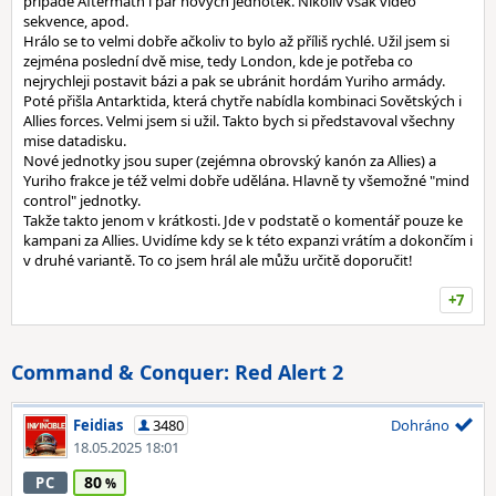
případě Aftermath i pár nových jednotek. Nikoliv však video
sekvence, apod.
Hrálo se to velmi dobře ačkoliv to bylo až příliš rychlé. Užil jsem si
zejména poslední dvě mise, tedy London, kde je potřeba co
nejrychleji postavit bázi a pak se ubránit hordám Yuriho armády.
Poté přišla Antarktida, která chytře nabídla kombinaci Sovětských i
Allies forces. Velmi jsem si užil. Takto bych si představoval všechny
mise datadisku.
Nové jednotky jsou super (zejémna obrovský kanón za Allies) a
Yuriho frakce je též velmi dobře udělána. Hlavně ty všemožné "mind
control" jednotky.
Takže takto jenom v krátkosti. Jde v podstatě o komentář pouze ke
kampani za Allies. Uvidíme kdy se k této expanzi vrátím a dokončím i
v druhé variantě. To co jsem hrál ale můžu určitě doporučit!
+7
Command & Conquer: Red Alert 2
Feidias
3480
Dohráno
18.05.2025 18:01
80
PC