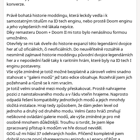
konverze.
Právě bohatá historie moddingu, která leckdy vedla i k
samostatným titulům na ID tech enginu, nebo prostě Doom enginu
a jeho vylepšeních mě lákala nejvíce.
Díky remasteru Doom + Doom II mi toto bylo nenásilnou formou
umožněno.
Otevřely se mi tak dveře do historie expanzí této legendární dvojice
her ať už oficiálních, či neoficiálních. Do neuvěřitelně rozsáhlé a
nesmírně zajímavé historie moddingu původní dvojice legendárních
her a v neposlední řadě taky k raritním hrám, které byly na ID tech I
enginu postaveny.
Vše výše zmíněné je totiž možné bezplatně a zároveň velmi snadno
stahovat v "galerii modů" jež tato edice obsahuje. Rozehrál jsem jich
požehnaně a různě se k nim vracím.
Je totiž velmi snadné mezi mody přeskakovat. Prostě nahrajeme
pozici z nainstalovaného modu a v řádu vteřin hrajeme. Naprosto
odpadá řešení kompatibility jednotlivých modů a jejich mnohdy
složitá instalace. Hraji tedy způsobem, že dám jeden level od
jednoho a druhý od druhého modu. Velmi často hráči zmiňují
nešikovné ovládání galerie modů, ale výše zmíněné je pro mě
osobně mnohem důležitější. Troufnu si tvrdit, že jsem lépe
zpracovaný přístup k modům ve hře dosud neviděl.
GOG už mi hlásí 37 odehraných hodin. Přičemž kompletně jsem
dohrál pouze první sharewarovou epizodu a Legacy of Růst a