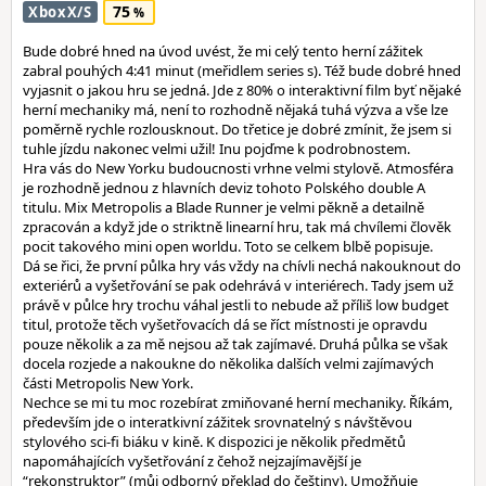
75
XboxX/S
Bude dobré hned na úvod uvést, že mi celý tento herní zážitek
zabral pouhých 4:41 minut (meřidlem series s). Též bude dobré hned
vyjasnit o jakou hru se jedná. Jde z 80% o interaktivní film byť nějaké
herní mechaniky má, není to rozhodně nějaká tuhá výzva a vše lze
poměrně rychle rozlousknout. Do třetice je dobré zmínit, že jsem si
tuhle jízdu nakonec velmi užil! Inu pojďme k podrobnostem.
Hra vás do New Yorku budoucnosti vrhne velmi stylově. Atmosféra
je rozhodně jednou z hlavních deviz tohoto Polského double A
titulu. Mix Metropolis a Blade Runner je velmi pěkně a detailně
zpracován a když jde o striktně linearní hru, tak má chvílemi člověk
pocit takového mini open worldu. Toto se celkem blbě popisuje.
Dá se řici, že první půlka hry vás vždy na chívli nechá nakouknout do
exteriérů a vyšetřování se pak odehrává v interiérech. Tady jsem už
právě v půlce hry trochu váhal jestli to nebude až příliš low budget
titul, protože těch vyšetřovacích dá se říct místnosti je opravdu
pouze několik a za mě nejsou až tak zajímavé. Druhá půlka se však
docela rozjede a nakoukne do několika dalších velmi zajímavých
části Metropolis New York.
Nechce se mi tu moc rozebírat zmiňované herní mechaniky. Říkám,
především jde o interatkivní zážitek srovnatelný s návštěvou
stylového sci-fi biáku v kině. K dispozici je několik předmětů
napomáhajících vyšetřování z čehož nejzajímavější je
“rekonstruktor” (můj odborný překlad do češtiny). Umožňuje