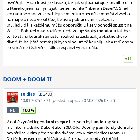
osvěžující! Hratelnost je klasická, tak jak si jí pamatuju z prvního dílu
u kterého jsem až nyní zjistil, že se mu říká “Tiberian Dawn”:). Snad
jen ruda se obnovuje rychleji se mi zdá a obecně je množství všeho
na mapě o něco větší! Což, lze asi u pokračování očekávat.
Inu, jedu dál a každému můžu doporučit. Dá se v pohodě spustit na
Win 11. Bohužel max. rozlišení nedovoluje široký monitor, a tak by si
tento starší kousek remaster rozhodně zasloužil. Je vlastně skoro
divné, že ho ještě nemá! (já bych si ho určitě koupil). Tak a teď jenom
co si mám z těch všech dílu a expanzí vybrat dál:).
+11
DOOM + DOOM II
Feidias
3480
10.01.2025 17:21
(poslední úprava 07.03.2026 07:52)
100
PC
V době vydání legendární dvojice her jsem byl fandou spíše o
malinko mladšího Duke Nukem 3D. Oba Doomy jsem tehdy dohrál a
navrátil se k nim před zhruba dvěma lety v rámci edice Doom 3 BFG.
Do té doby jsem nehrál žádné další expanze, mody, či totální