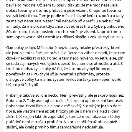
baví a co moc ne. Už jsem tu psal v diskuzi, že mě moc nezaujala
oblast továrny a k tomu přidávám ještě vězení. Chápu, že továrnu
vybrali kvůli filmu. Tam je podle mě ale hlavně kvůli rozpočtu a tady
za mě být nemusela. Vězení mě nebavilo už v Mafii II a nebaví mě
ani tady. Za mě prostě když chce člověk hrát hru z Cyberpunkového
80s detroitu, tak to poslední co chce vidět je vězení. Naproti tomu
semi-open world old Detroit je udělaný skvěle. Evokuje styl Deus Ex.
Gameplay je fajn. Mě osobně nejvíc bavily nikoliv přestřekly, které
ale jsou velmi slušné, ale právě Old Detroit a vůbec nevadí, že se tam
člověk několikrát vrací. Pořad je tam něco nového. Vyšetřuje se, plní
se řada zajímavých vedlejších questů, kocháme se atmoškou atd. Z
trochou nadsázky se taky dá řicí, že k tomu aby byl Robocop
považován za RPG chybí už je inventář s předměty, protože
dialogové volby tu máme, systém levlování taky, semi-open world
též, co ještě chybí?
Příběh je takové solidní béčko. Není převratný, ale je skoro lepší než
Robocop 2. Tady asi stojí za to říct, že nejsem úplně skalní fanoušek
Robocopa. První film je ale podle mě skvělý. S druhým je to o dost
horší, ale vlastně není až tak hrozný jak se o něm říká. Rád si dám
akční béčko, jen fakt, že záporáků je tam až moc, takže tam žádný
pořádně není je trošku problém. Na hru je příběh až překvapivě
slušný, ale kvalit prvního filmu samozřejmě nedosahuje.