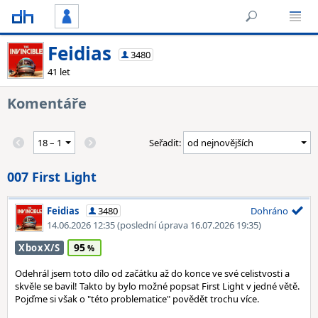
Feidias
3480
41 let
Komentáře
Seřadit:
007 First Light
Feidias
3480
Dohráno
14.06.2026 12:35
(poslední úprava 16.07.2026 19:35)
95
XboxX/S
Odehrál jsem toto dílo od začátku až do konce ve své celistvosti a
skvěle se bavil! Takto by bylo možné popsat First Light v jedné větě.
Pojďme si však o "této problematice" povědět trochu více.