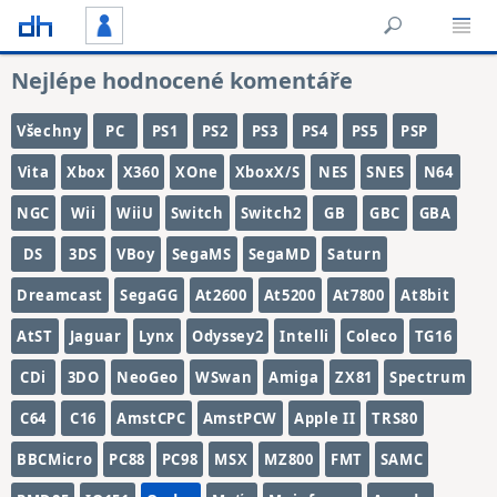
Nejlépe hodnocené komentáře
Všechny
PC
PS1
PS2
PS3
PS4
PS5
PSP
Vita
Xbox
X360
XOne
XboxX/S
NES
SNES
N64
NGC
Wii
WiiU
Switch
Switch2
GB
GBC
GBA
DS
3DS
VBoy
SegaMS
SegaMD
Saturn
Dreamcast
SegaGG
At2600
At5200
At7800
At8bit
AtST
Jaguar
Lynx
Odyssey2
Intelli
Coleco
TG16
CDi
3DO
NeoGeo
WSwan
Amiga
ZX81
Spectrum
C64
C16
AmstCPC
AmstPCW
Apple II
TRS80
BBCMicro
PC88
PC98
MSX
MZ800
FMT
SAMC