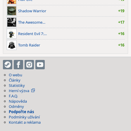
Shadow Warrior
+19
The Awesome…
+17
Resident Evil 7:…
+16
Tomb Raider
+16
O webu
Články
Statistiky
Herní výzva
F.A.Q.
Nápověda
Odměny
Podpořte nás
Podmínky užívání
Kontakt a reklama