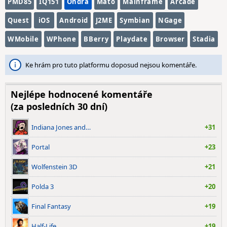
PMD85
IQ151
Ondra
Maťo
Mainframe
Arcade
Quest
iOS
Android
J2ME
Symbian
NGage
WMobile
WPhone
BBerry
Playdate
Browser
Stadia
Ke hrám pro tuto platformu doposud nejsou komentáře.
Nejlépe hodnocené komentáře
(za posledních 30 dní)
Indiana Jones and…
+31
Portal
+23
Wolfenstein 3D
+21
Polda 3
+20
Final Fantasy
+19
Half-Life
+19