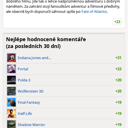
dobrého filmu. Jde tak o lehce nadprůměrnou adventuru s dobrým
námětem. Za zahrání stojí fanouškům adventur a filmové předlohy,
ale obecně bych doporučil sáhnout spíše po
Fate of Atlantis
.
+23
Nejlépe hodnocené komentáře
(za posledních 30 dní)
Indiana Jones and…
+31
Portal
+23
Polda 3
+20
Wolfenstein 3D
+20
Final Fantasy
+19
Half-Life
+19
Shadow Warrior
+19