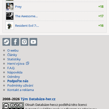
Prey
+18
The Awesome…
+17
Resident Evil 7:…
+16
O webu
Články
Statistiky
Herní výzva
F.A.Q.
Nápověda
Odměny
Podpořte nás
Podmínky užívání
Kontakt a reklama
2008–2026
Tým Databáze-her.cz
Obsah Databáze-her.cz podléhá této licenci