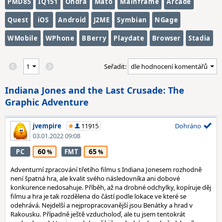
PMD85
IQ151
Ondra
Maťo
Mainframe
Arcade
Quest
iOS
Android
J2ME
Symbian
NGage
WMobile
WPhone
BBerry
Playdate
Browser
Stadia
Seřadit:
Indiana Jones and the Last Crusade: The
Graphic Adventure
jvempire
11915
Dohráno
03.01.2022 09:08
60
65
PC
FMT
Adventurní zpracování třetího filmu s Indiana Jonesem rozhodně
není špatná hra, ale kvalit svého následovníka ani dobové
konkurence nedosahuje. Příběh, až na drobné odchylky, kopíruje děj
filmu a hra je tak rozdělena do částí podle lokace ve které se
odehrává. Nejdelší a nejpropracovanější jsou Benátky a hrad v
Rakousku. Případně ještě vzducholoď, ale tu jsem tentokrát