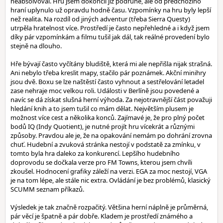
neabsolvoval. Hru jsem dokončil již podruhé, ale od předchozího
hraní uplynulo už opravdu hodně času. Vzpomínky na hru byly lepší
než realita. Na rozdíl od jiných adventur (třeba Sierra Questy)
utrpěla hratelnost více. Prostředí je často nepřehledné a i když jsem
díky pár vzpomínkám a filmu tušil jak dál, tak reálné provedení bylo
stejně na dlouho.
Hře bývají často vyčítány bludiště, která mi ale nepřišla nijak strašná.
Ani nebylo třeba kreslit mapy, stačilo pár poznámek. Akční minihry
jsou dvě. Boxu se lze naštěstí často vyhnout a sestřelování letadel
zase nehraje moc velkou roli. Události v Berlíně jsou povedené a
navíc se dá získat slušná herní výhoda. Za nejotravnější část považuji
hledání knih a to jsem tušil co mám dělat. Největším plusem je
možnost více cest a několika konců. Zajímavé je, že pro plný počet
bodů IQ (Indy Quotient), je nutné projít hru vícekrát a různými
způsoby. Pravdou ale je, že na opakování nemám po dohrání zrovna
chuť. Hudební a zvuková stránka nestojí v podstatě za zmínku, v
tomto byla hra daleko za konkurencí. Lepšího hudebního
doprovodu se dočkala verze pro FM Towns, kterou jsem chvíli
zkoušel. Hodnocení grafiky záleží na verzi. EGA za moc nestojí, VGA
je na tom lépe, ale stále nic extra. Ovládání je bez problémů, klasický
SCUMM seznam příkazů.
Výsledek je tak značně rozpačitý. Většina herní náplně je průměrná,
pár věcí je špatně a pár dobře. Kladem je prostředí známého a