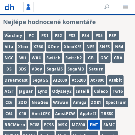
Nejlépe hodnocené komentáře
Všechny
PC
PS1
PS2
PS3
PS4
PS5
PSP
Vita
Xbox
X360
XOne
XboxX/S
NES
SNES
N64
NGC
Wii
WiiU
Switch
Switch2
GB
GBC
GBA
DS
3DS
VBoy
SegaMS
SegaMD
Saturn
Dreamcast
SegaGG
At2600
At5200
At7800
At8bit
AtST
Jaguar
Lynx
Odyssey2
Intelli
Coleco
TG16
CDi
3DO
NeoGeo
WSwan
Amiga
ZX81
Spectrum
C64
C16
AmstCPC
AmstPCW
Apple II
TRS80
BBCMicro
PC88
PC98
MSX
MZ800
FMT
SAMC