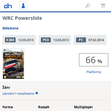
WRC Powerslide
Milestone
X360
12.03.2013
PS3
13.03.2013
PC
07.02.2014
66
Platformy
Žánr
závodní
>
nezařazeno
Forma
Rozsah
Multiplayer