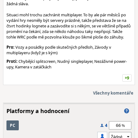
žádná sláva.
Situaci mohl trochu zachránit multiplayer. To by ale pár měsíců po
vydání hry nesměly být servery prázdné, takže představa že se na
čtvrt hodinky lognete a zazávodíte si s někým, se ve většině případů
promění na čekání, zda se někdo náhodou taky nepřipojí. Takže
tohle WRC podle mě pozvolna klouže po šikmé ploše do záhuby.
Pro:
Vozy a posádky podle skutečných předloh, Závody v
multiplayeru (když je s kým)
Proti:
Chybějící splitscreen, Nudný singleplayer, Nezáživné power-
upy, Kamera v zatáčkách
+9
Všechny komentáře
Platformy a hodnocení
66
PC
4