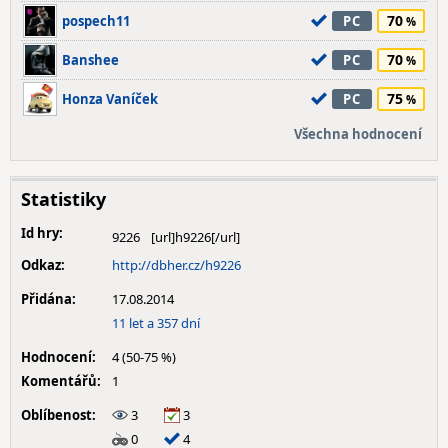
70
pospech11
PC
70
Banshee
PC
75
Honza Vaníček
PC
Všechna hodnocení
Statistiky
Id hry:
9226
Odkaz:
http://dbher.cz/h9226
Přidána:
17.08.2014
11 let a 357 dní
Hodnocení:
4 (50-75 %)
Komentářů:
1
Oblíbenost:
3
3
0
4