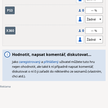
--
PS3
0
--
X360
0
Hodnotit, napsat komentář, diskutovat…
Jako
zaregistrovaný
a
přihlášený
uživatel můžete tuto hru
nejen ohodnotit, ale také k ní případně napsat komentář,
diskutovat o ní či ji zařadit do některého ze seznamů (vlastním,
chci atd.).