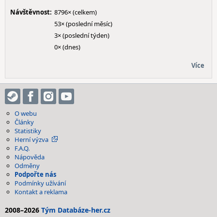
Návštěvnost:
8796× (celkem)
53× (poslední měsíc)
3× (poslední týden)
0× (dnes)
Více
O webu
Články
Statistiky
Herní výzva
F.A.Q.
Nápověda
Odměny
Podpořte nás
Podmínky užívání
Kontakt a reklama
2008–2026
Tým Databáze-her.cz