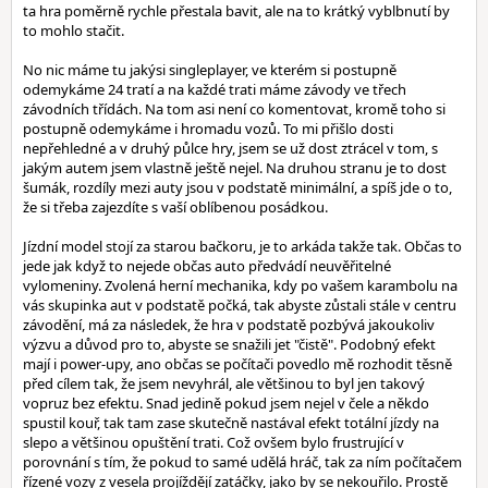
ta hra poměrně rychle přestala bavit, ale na to krátký vyblbnutí by
to mohlo stačit.
No nic máme tu jakýsi singleplayer, ve kterém si postupně
odemykáme 24 tratí a na každé trati máme závody ve třech
závodních třídách. Na tom asi není co komentovat, kromě toho si
postupně odemykáme i hromadu vozů. To mi přišlo dosti
nepřehledné a v druhý půlce hry, jsem se už dost ztrácel v tom, s
jakým autem jsem vlastně ještě nejel. Na druhou stranu je to dost
šumák, rozdíly mezi auty jsou v podstatě minimální, a spíš jde o to,
že si třeba zajezdíte s vaší oblíbenou posádkou.
Jízdní model stojí za starou bačkoru, je to arkáda takže tak. Občas to
jede jak když to nejede občas auto předvádí neuvěřitelné
vylomeniny. Zvolená herní mechanika, kdy po vašem karambolu na
vás skupinka aut v podstatě počká, tak abyste zůstali stále v centru
závodění, má za následek, že hra v podstatě pozbývá jakoukoliv
výzvu a důvod pro to, abyste se snažili jet "čistě". Podobný efekt
mají i power-upy, ano občas se počítači povedlo mě rozhodit těsně
před cílem tak, že jsem nevyhrál, ale většinou to byl jen takový
vopruz bez efektu. Snad jedině pokud jsem nejel v čele a někdo
spustil kouř, tak tam zase skutečně nastával efekt totální jízdy na
slepo a většinou opuštění trati. Což ovšem bylo frustrující v
porovnání s tím, že pokud to samé udělá hráč, tak za ním počítačem
řízené vozy z vesela projíždějí zatáčky, jako by se nekouřilo. Prostě