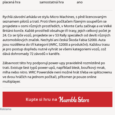
placená hra
samostatná hra
ano
Rychlá závodní arkáda ve stylu Micro Machines, s plně licencovaným
seznamem pilotů a tratí. Proti třem počítačem řízeným soupeřům se
projedete v osmi různých prostředích, v Monte Carlu začínaje a ve Velké
Británii konče. Každé prostředí obsahuje tři trasy, jejich celkový počet je
24. Co se týče vozů, projedete se v 53 Rally speciálech od devíti různých
automobilových značek. Nechybí ani česká Škoda Fabia S2000. Auta
jsou rozdělena do tří kategorií (WRC, S2000 a produkční). Každou trasu
je pro postup dopředu nutné vyhrát se všemi kategoriemi vozů, což
dává dohromady 72 závodů v kariéře.
Zábavnost této hry podporují power-upy pravidelně rozmístěné po
trati. Existuje šest typů power-upů, například blesk, bouřkový mrak,
mlha nebo nitro. WRC Powerslide není možné hrát třeba ve splitscreenu
ve dvou hráčích na jednom počítači, přítomen je pouze online
multiplayer.
Kupte
si hru na