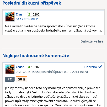
Poslední diskuzní příspěvek
Crash
10202
04.12.2014 08:11
Ne s rallye to skutečně nemá společného vůbec nic (teda kromě
vizuálu aut a jmen posádek), bohužel to není ani zábavná ptákovina.
Diskuze ke hře
Nejlépe hodnocené komentáře
Crash
10202
Dohráno
02.12.2014 15:05
(poslední úprava 02.12.2014 15:09)
50
PC
Jediný možný úspěch této hry mohl být ve splitscreenu, a právě ten
tady zoufale chybí. Velmi dobře si dovedu představit tu chvilkovou
zábavu ve dvou u jednoho počítače, ty záškodnické akce pomocí
power-upů, vzájemné vytlačování z trati atd. Bohužel vývojáři se
rozhodli jinak a rozhodli se špatně. Ono totiž i v tom splitscreenu by