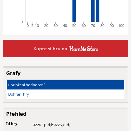
0
0
5
10
20
30
40
50
60
70
80
90
100
Kupte si hru na
Grafy
Rozložení hodnocení
Dohrání hry
Přehled
Id hry:
9226