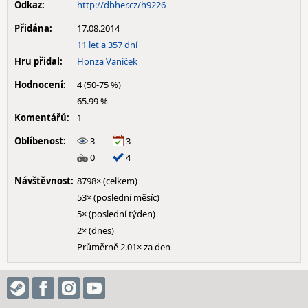
Odkaz:
http://dbher.cz/h9226
Přidána:
17.08.2014
11 let a 357 dní
Hru přidal:
Honza Vaníček
Hodnocení:
4 (50-75 %)
65.99 %
Komentářů:
1
Oblíbenost:
3
3
0
4
Návštěvnost:
8798× (celkem)
53× (poslední měsíc)
5× (poslední týden)
2× (dnes)
Průměrně 2.01× za den