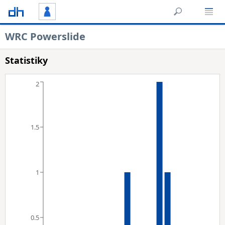
WRC Powerslide
Statistiky
2
1.5
1
0.5