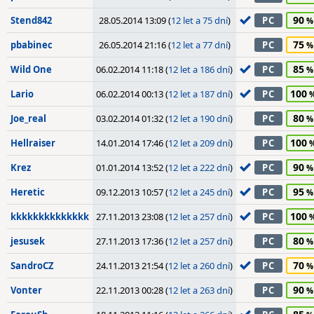
90
Stend842
28.05.2014 13:09 (
12 let a 75 dní
)
PC
75
pbabinec
26.05.2014 21:16 (
12 let a 77 dní
)
PC
85
Wild One
06.02.2014 11:18 (
12 let a 186 dní
)
PC
100
Lario
06.02.2014 00:13 (
12 let a 187 dní
)
PC
80
Joe_real
03.02.2014 01:32 (
12 let a 190 dní
)
PC
100
Hellraiser
14.01.2014 17:46 (
12 let a 209 dní
)
PC
90
Krez
01.01.2014 13:52 (
12 let a 222 dní
)
PC
95
Heretic
09.12.2013 10:57 (
12 let a 245 dní
)
PC
100
kkkkkkkkkkkkkk
27.11.2013 23:08 (
12 let a 257 dní
)
PC
80
jesusek
27.11.2013 17:36 (
12 let a 257 dní
)
PC
70
SandroCZ
24.11.2013 21:54 (
12 let a 260 dní
)
PC
90
Vonter
22.11.2013 00:28 (
12 let a 263 dní
)
PC