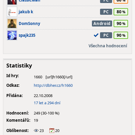
ClassicMan
PC
80
jakub k
PC
90
DomSonny
Android
90
spajk235
PC
Všechna hodnocení
Statistiky
Id hry:
1660
Odkaz:
http://dbher.cz/h1660
Přidána:
22.10.2008
17 let a 294 dní
Hodnocení:
249 (30-100 %)
Komentářů:
19
Oblíbenost:
23
20