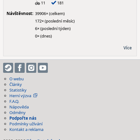
11
181
Návštěvnost:
39906× (celkem)
172× (poslední měsíc)
6× (poslední týden)
0× (dnes)
Více
O webu
Články
Statistiky
Herní výzva
F.A.Q.
Nápověda
Odměny
Podpořte nás
Podmínky užívání
Kontakt a reklama