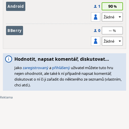
90
Android
1
--
BBerry
0
Hodnotit, napsat komentář, diskutovat…
Jako
zaregistrovaný
a
přihlášený
uživatel můžete tuto hru
nejen ohodnotit, ale také k ní případně napsat komentář,
diskutovat o ní či ji zařadit do některého ze seznamů (vlastním,
chci atd.).