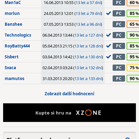
60
Man1aC
16.06.2013 10:55 (
13 let a 57 dní
)
PC
85
morlun
24.05.2013 12:01 (
13 let a 79 dní
)
PC
65
Banshee
07.05.2013 13:53 (
13 let a 96 dní
)
PC
90
Technologics
06.04.2013 13:44 (
13 let a 127 dní
)
PC
85
RoyBatty444
05.04.2013 21:15 (
13 let a 128 dní
)
PC
95
Sisbert
03.04.2013 14:42 (
13 let a 130 dní
)
PC
75
Svaca
02.04.2013 03:24 (
13 let a 132 dní
)
PC
90
mamutos
31.03.2013 20:20 (
13 let a 133 dní
)
PC
Zobrazit další hodnocení
Kupte si hru na