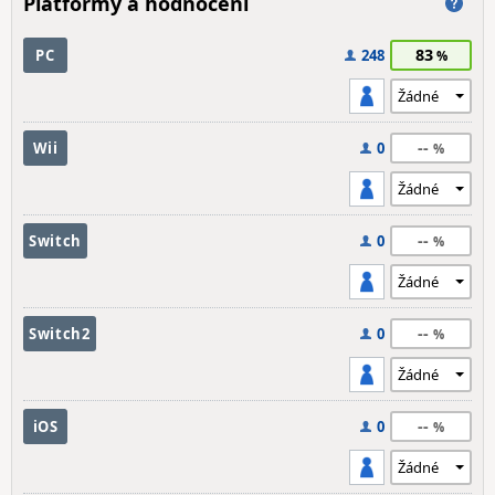
Platformy a hodnocení
83
PC
248
--
Wii
0
--
Switch
0
--
Switch2
0
--
iOS
0