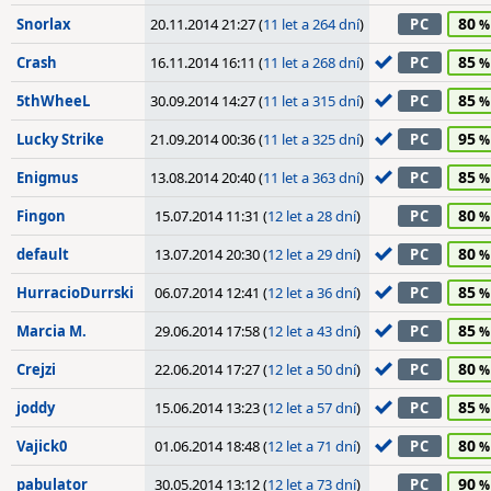
80
Snorlax
20.11.2014 21:27 (
11 let a 264 dní
)
PC
85
Crash
16.11.2014 16:11 (
11 let a 268 dní
)
PC
85
5thWheeL
30.09.2014 14:27 (
11 let a 315 dní
)
PC
95
Lucky Strike
21.09.2014 00:36 (
11 let a 325 dní
)
PC
85
Enigmus
13.08.2014 20:40 (
11 let a 363 dní
)
PC
80
Fingon
15.07.2014 11:31 (
12 let a 28 dní
)
PC
80
default
13.07.2014 20:30 (
12 let a 29 dní
)
PC
85
HurracioDurrski
06.07.2014 12:41 (
12 let a 36 dní
)
PC
85
Marcia M.
29.06.2014 17:58 (
12 let a 43 dní
)
PC
80
Crejzi
22.06.2014 17:27 (
12 let a 50 dní
)
PC
85
joddy
15.06.2014 13:23 (
12 let a 57 dní
)
PC
80
Vajick0
01.06.2014 18:48 (
12 let a 71 dní
)
PC
90
pabulator
30.05.2014 13:12 (
12 let a 73 dní
)
PC