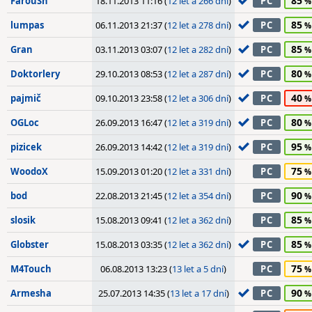
85
FarouSh
18.11.2013 11:16 (
12 let a 266 dní
)
PC
85
lumpas
06.11.2013 21:37 (
12 let a 278 dní
)
PC
85
Gran
03.11.2013 03:07 (
12 let a 282 dní
)
PC
80
Doktorlery
29.10.2013 08:53 (
12 let a 287 dní
)
PC
40
pajmič
09.10.2013 23:58 (
12 let a 306 dní
)
PC
80
OGLoc
26.09.2013 16:47 (
12 let a 319 dní
)
PC
95
pizicek
26.09.2013 14:42 (
12 let a 319 dní
)
PC
75
WoodoX
15.09.2013 01:20 (
12 let a 331 dní
)
PC
90
bod
22.08.2013 21:45 (
12 let a 354 dní
)
PC
85
slosik
15.08.2013 09:41 (
12 let a 362 dní
)
PC
85
Globster
15.08.2013 03:35 (
12 let a 362 dní
)
PC
75
M4Touch
06.08.2013 13:23 (
13 let a 5 dní
)
PC
90
Armesha
25.07.2013 14:35 (
13 let a 17 dní
)
PC