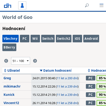
World of Goo
Hodnocení
Všechny
PC
Wii
Switch
Switch2
iOS
Android
BBerry
Uživatel
Datum hodnocení
Hodnoce
85
Greg
24.01.2015 00:40 (
11 let a 200 dní
)
PC
80
mikimachr
15.12.2014 22:26 (
11 let a 239 dní
)
PC
90
Kunick
15.12.2014 21:39 (
11 let a 239 dní
)
PC
85
Vincent12
26.11.2014 16:28 (
11 let a 258 dní
)
PC