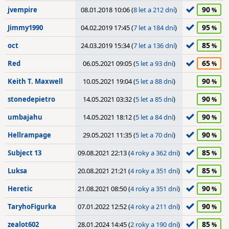
90
jvempire
08.01.2018 10:06 (
8 let a 212 dní
)
95
Jimmy1990
04.02.2019 17:45 (
7 let a 184 dní
)
85
oct
24.03.2019 15:34 (
7 let a 136 dní
)
65
Red
06.05.2021 09:05 (
5 let a 93 dní
)
90
Keith T. Maxwell
10.05.2021 19:04 (
5 let a 88 dní
)
90
stonedepietro
14.05.2021 03:32 (
5 let a 85 dní
)
90
umbajahu
14.05.2021 18:12 (
5 let a 84 dní
)
90
Hellrampage
29.05.2021 11:35 (
5 let a 70 dní
)
85
Subject 13
09.08.2021 22:13 (
4 roky a 362 dní
)
85
Luksa
20.08.2021 21:21 (
4 roky a 351 dní
)
90
Heretic
21.08.2021 08:50 (
4 roky a 351 dní
)
90
TaryhoFigurka
07.01.2022 12:52 (
4 roky a 211 dní
)
85
zealot602
28.01.2024 14:45 (
2 roky a 190 dní
)