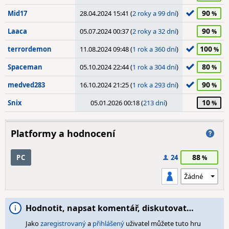
90
Mid17
28.04.2024 15:41 (
2 roky a 99 dní
)
90
Laaca
05.07.2024 00:37 (
2 roky a 32 dní
)
100
terrordemon
11.08.2024 09:48 (
1 rok a 360 dní
)
80
Spaceman
05.10.2024 22:44 (
1 rok a 304 dní
)
90
medved283
16.10.2024 21:25 (
1 rok a 293 dní
)
10
Snix
05.01.2026 00:18 (
213 dní
)
Platformy a hodnocení
88
PC
24
Hodnotit, napsat komentář, diskutovat…
Jako
zaregistrovaný
a
přihlášený
uživatel můžete tuto hru