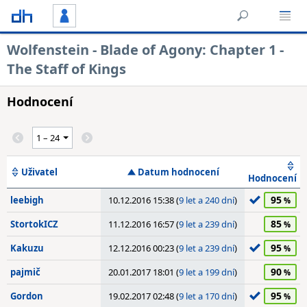
Wolfenstein - Blade of Agony: Chapter 1 -
The Staff of Kings
Hodnocení
Uživatel
Datum hodnocení
Hodnocení
95
leebigh
10.12.2016 15:38 (
9 let a 240 dní
)
85
StortokICZ
11.12.2016 16:57 (
9 let a 239 dní
)
95
Kakuzu
12.12.2016 00:23 (
9 let a 239 dní
)
90
pajmič
20.01.2017 18:01 (
9 let a 199 dní
)
95
Gordon
19.02.2017 02:48 (
9 let a 170 dní
)