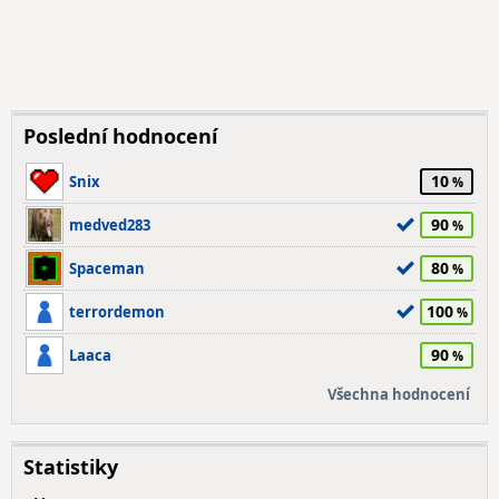
Poslední hodnocení
10
Snix
90
medved283
80
Spaceman
100
terrordemon
90
Laaca
Všechna hodnocení
Statistiky