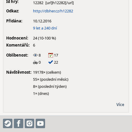
Id hry:
12282
Odkaz:
http://dbher.cz/h12282
Přidána:
10.12.2016
9 let a 240 dní
Hodnocení:
24 (10-100 %)
Komentářů:
6
Oblíbenost:
8
17
0
22
Návštěvnost:
19178× (celkem)
55× (poslední měsíc)
8× (poslední týden)
1× (dnes)
Více