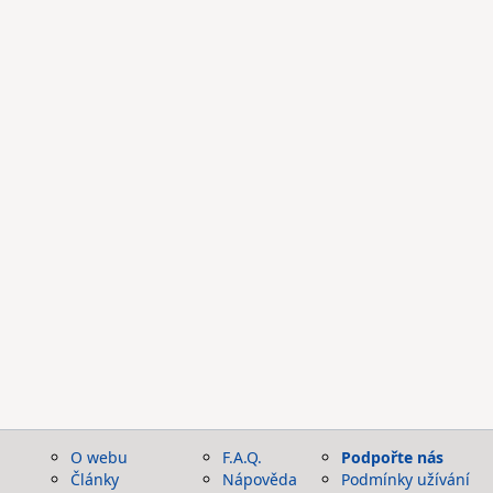
O webu
F.A.Q.
Podpořte nás
Články
Nápověda
Podmínky užívání