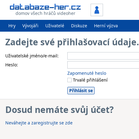
domov všech hráčů videoher
Hry
Vývojáři
Uživatelé
Diskuze
Herní výzva
Zadejte své přihlašovací údaj
Uživatelské jméno/e-mail:
Heslo:
Zapomenuté heslo
Trvalé přihlášení
Dosud nemáte svůj účet?
Neváhejte a zaregistrujte se zde