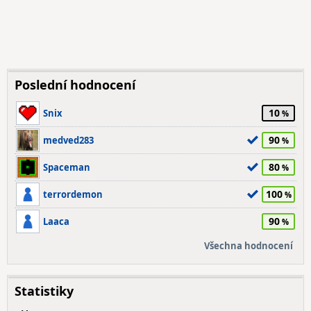
Poslední hodnocení
10
Snix
90
medved283
80
Spaceman
100
terrordemon
90
Laaca
Všechna hodnocení
Statistiky