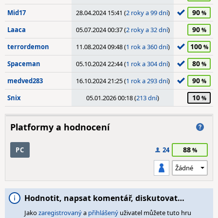
90
Mid17
28.04.2024 15:41 (
2 roky a 99 dní
)
90
Laaca
05.07.2024 00:37 (
2 roky a 32 dní
)
100
terrordemon
11.08.2024 09:48 (
1 rok a 360 dní
)
80
Spaceman
05.10.2024 22:44 (
1 rok a 304 dní
)
90
medved283
16.10.2024 21:25 (
1 rok a 293 dní
)
10
Snix
05.01.2026 00:18 (
213 dní
)
Platformy a hodnocení
88
PC
24
Hodnotit, napsat komentář, diskutovat…
Jako
zaregistrovaný
a
přihlášený
uživatel můžete tuto hru