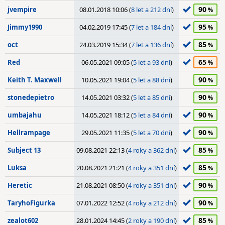
90
jvempire
08.01.2018 10:06 (
8 let a 212 dní
)
95
Jimmy1990
04.02.2019 17:45 (
7 let a 184 dní
)
85
oct
24.03.2019 15:34 (
7 let a 136 dní
)
65
Red
06.05.2021 09:05 (
5 let a 93 dní
)
90
Keith T. Maxwell
10.05.2021 19:04 (
5 let a 88 dní
)
90
stonedepietro
14.05.2021 03:32 (
5 let a 85 dní
)
90
umbajahu
14.05.2021 18:12 (
5 let a 84 dní
)
90
Hellrampage
29.05.2021 11:35 (
5 let a 70 dní
)
85
Subject 13
09.08.2021 22:13 (
4 roky a 362 dní
)
85
Luksa
20.08.2021 21:21 (
4 roky a 351 dní
)
90
Heretic
21.08.2021 08:50 (
4 roky a 351 dní
)
90
TaryhoFigurka
07.01.2022 12:52 (
4 roky a 212 dní
)
85
zealot602
28.01.2024 14:45 (
2 roky a 190 dní
)