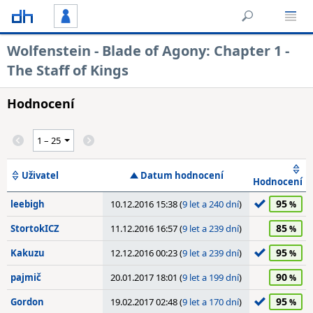
Wolfenstein - Blade of Agony: Chapter 1 -
The Staff of Kings
Hodnocení
Uživatel
Datum hodnocení
Hodnocení
95
leebigh
10.12.2016 15:38 (
9 let a 240 dní
)
85
StortokICZ
11.12.2016 16:57 (
9 let a 239 dní
)
95
Kakuzu
12.12.2016 00:23 (
9 let a 239 dní
)
90
pajmič
20.01.2017 18:01 (
9 let a 199 dní
)
95
Gordon
19.02.2017 02:48 (
9 let a 170 dní
)