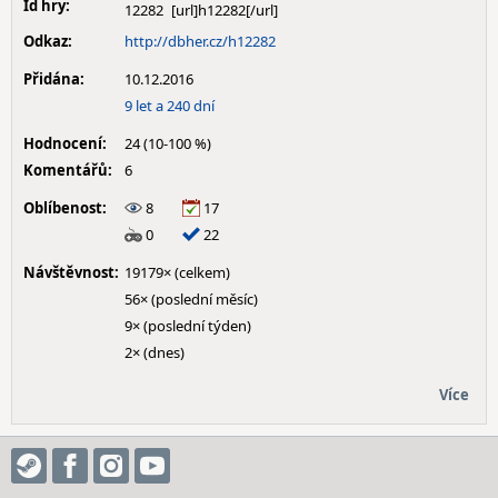
Id hry:
12282
Odkaz:
http://dbher.cz/h12282
Přidána:
10.12.2016
9 let a 240 dní
Hodnocení:
24 (10-100 %)
Komentářů:
6
Oblíbenost:
8
17
0
22
Návštěvnost:
19179× (celkem)
56× (poslední měsíc)
9× (poslední týden)
2× (dnes)
Více