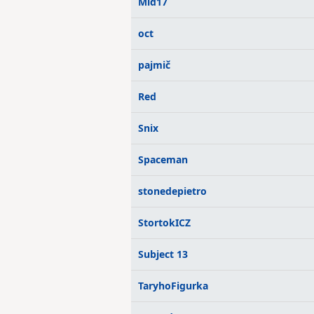
Mid17
oct
pajmič
Red
Snix
Spaceman
stonedepietro
StortokICZ
Subject 13
TaryhoFigurka