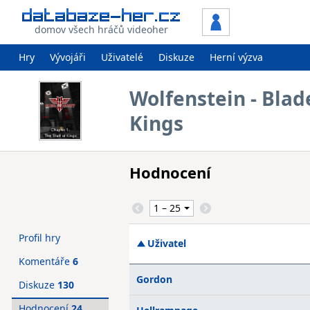
domov všech hráčů videoher
Hry
Vývojáři
Uživatelé
Diskuze
Herní výzva
Wolfenstein - Blade
Kings
Hodnocení
Profil hry
Uživatel
Komentáře
6
Gordon
Diskuze
130
Hodnocení
24