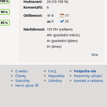
100
Hodnocení:
24 (10-100 %)
Komentářů:
6
90
Oblíbenost:
8
17
0
22
85
Návštěvnost:
19179× (celkem)
49× (poslední měsíc)
4× (poslední týden)
0× (dnes)
Více
O webu
F.A.Q.
Podpořte nás
Články
Nápověda
Podmínky užívání
Statistiky
Odměny
Kontakt a reklama
Herní výzva