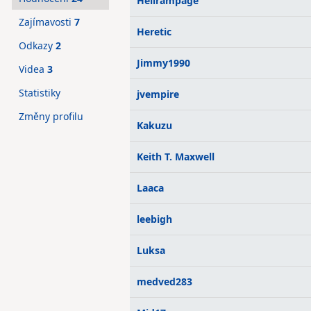
Hellrampage
Zajímavosti
7
Heretic
Odkazy
2
Jimmy1990
Videa
3
Statistiky
jvempire
Změny profilu
Kakuzu
Keith T. Maxwell
Laaca
leebigh
Luksa
medved283