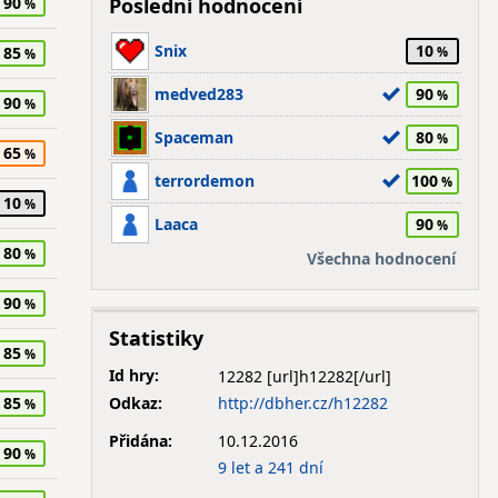
90
Poslední hodnocení
Snix
10
85
medved283
90
90
Spaceman
80
65
terrordemon
100
10
Laaca
90
80
Všechna hodnocení
90
Statistiky
85
Id hry:
12282
Odkaz:
http://dbher.cz/h12282
85
Přidána:
10.12.2016
90
9 let a 241 dní