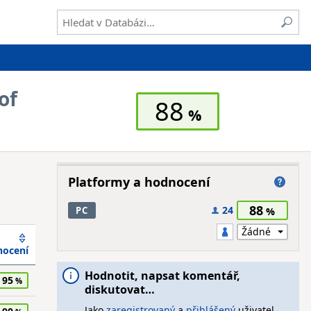
of
88
Platformy a hodnocení
88
24
PC
ocení
Hodnotit, napsat komentář,
95
diskutovat…
Jako
zaregistrovaný
a
přihlášený
uživatel