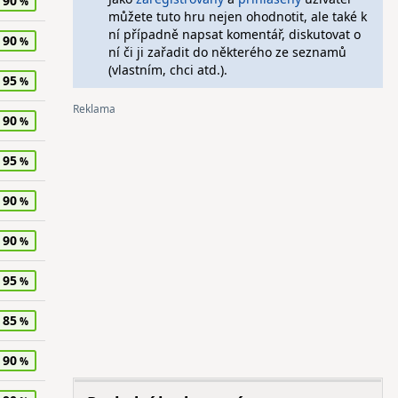
90
můžete tuto hru nejen ohodnotit, ale také k
ní případně napsat komentář, diskutovat o
90
ní či ji zařadit do některého ze seznamů
(vlastním, chci atd.).
95
90
95
90
90
95
85
90