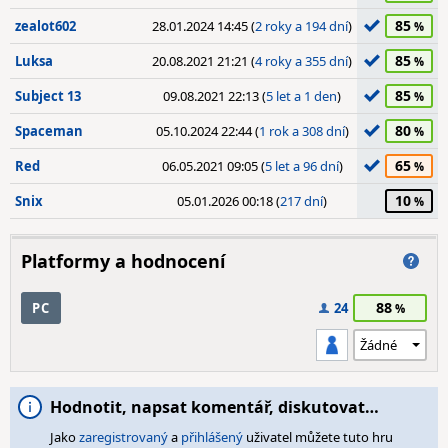
85
zealot602
28.01.2024 14:45 (
2 roky a 194 dní
)
85
Luksa
20.08.2021 21:21 (
4 roky a 355 dní
)
85
Subject 13
09.08.2021 22:13 (
5 let a 1 den
)
80
Spaceman
05.10.2024 22:44 (
1 rok a 308 dní
)
65
Red
06.05.2021 09:05 (
5 let a 96 dní
)
10
Snix
05.01.2026 00:18 (
217 dní
)
Platformy a hodnocení
88
PC
24
Hodnotit, napsat komentář, diskutovat…
Jako
zaregistrovaný
a
přihlášený
uživatel můžete tuto hru