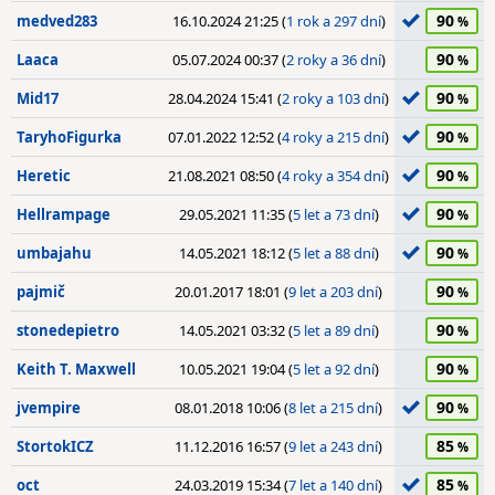
90
medved283
16.10.2024 21:25 (
1 rok a 297 dní
)
90
Laaca
05.07.2024 00:37 (
2 roky a 36 dní
)
90
Mid17
28.04.2024 15:41 (
2 roky a 103 dní
)
90
TaryhoFigurka
07.01.2022 12:52 (
4 roky a 215 dní
)
90
Heretic
21.08.2021 08:50 (
4 roky a 354 dní
)
90
Hellrampage
29.05.2021 11:35 (
5 let a 73 dní
)
90
umbajahu
14.05.2021 18:12 (
5 let a 88 dní
)
90
pajmič
20.01.2017 18:01 (
9 let a 203 dní
)
90
stonedepietro
14.05.2021 03:32 (
5 let a 89 dní
)
90
Keith T. Maxwell
10.05.2021 19:04 (
5 let a 92 dní
)
90
jvempire
08.01.2018 10:06 (
8 let a 215 dní
)
85
StortokICZ
11.12.2016 16:57 (
9 let a 243 dní
)
85
oct
24.03.2019 15:34 (
7 let a 140 dní
)