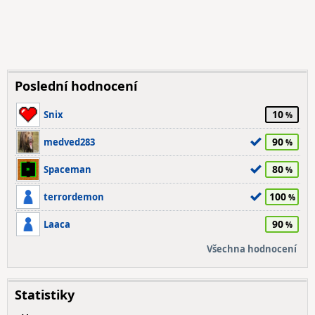
Poslední hodnocení
10
Snix
90
medved283
80
Spaceman
100
terrordemon
90
Laaca
Všechna hodnocení
Statistiky