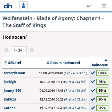
Wolfenstein - Blade of Agony: Chapter 1 -
The Staff of Kings
Hodnocení
Uživatel
Datum hodnocení
Hodnocení
100
terrordemon
11.08.2024 09:48 (
1 rok a 363 dní
)
95
leebigh
10.12.2016 15:38 (
9 let a 244 dní
)
95
Jimmy1990
04.02.2019 17:45 (
7 let a 188 dní
)
95
Kakuzu
12.12.2016 00:23 (
9 let a 243 dní
)
95
Gordon
19.02.2017 02:48 (
9 let a 174 dní
)