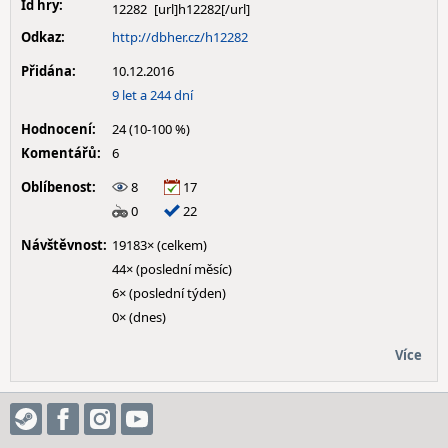
Id hry:
12282
Odkaz:
http://dbher.cz/h12282
Přidána:
10.12.2016
9 let a 244 dní
Hodnocení:
24 (10-100 %)
Komentářů:
6
Oblíbenost:
8
17
0
22
Návštěvnost:
19183× (celkem)
44× (poslední měsíc)
6× (poslední týden)
0× (dnes)
Více