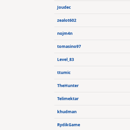
Joudec
zealot602
nojm4n
tomasino97
Level_83
ttumic
TheHunter
Telimektar
khudman
RydikGame