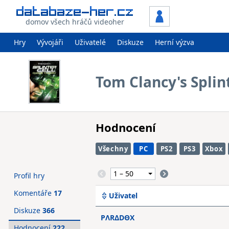
domov všech hráčů videoher
Hry
Vývojáři
Uživatelé
Diskuze
Herní výzva
Tom Clancy's Splin
Hodnocení
Všechny
PC
PS2
PS3
Xbox
Profil hry
Komentáře
17
Uživatel
Diskuze
366
PΛRΔDΘX
Hodnocení
222