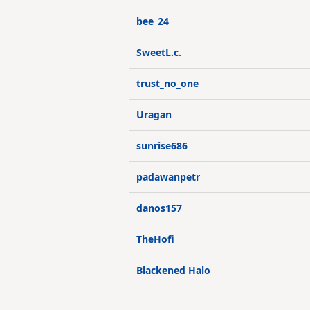
bee_24
SweetL.c.
trust_no_one
Uragan
sunrise686
padawanpetr
danos157
TheHofi
Blackened Halo