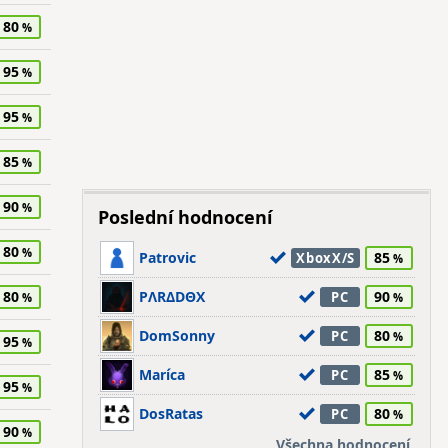
80
95
95
85
90
Poslední hodnocení
80
Patrovic
85
XboxX/S
80
PΛRΔDΘX
90
PC
DomSonny
80
PC
95
Maríca
85
PC
95
DosRatas
80
PC
90
Všechna hodnocení