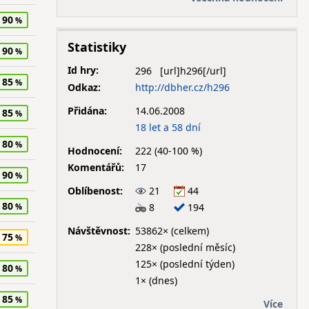
90
Statistiky
90
Id hry:
296
85
Odkaz:
http://dbher.cz/h296
Přidána:
14.06.2008
85
18 let a 58 dní
80
Hodnocení:
222 (40-100 %)
Komentářů:
17
90
Oblíbenost:
21
44
80
8
194
Návštěvnost:
53862× (celkem)
75
228× (poslední měsíc)
125× (poslední týden)
80
1× (dnes)
85
Více