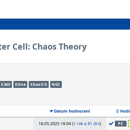
ter Cell: Chaos Theory
X360
XOne
XboxX/S
NGC
Datum hodnocení
Hodn
18.05.2025 16:04 (
1 rok a 81 dní
)
PC