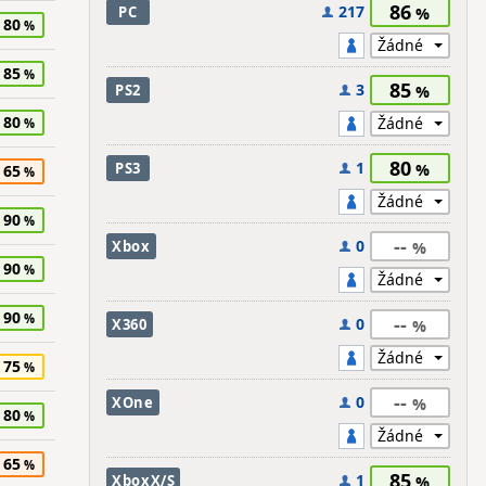
86
217
PC
80
85
85
3
PS2
80
80
1
PS3
65
90
--
0
Xbox
90
90
--
0
X360
75
--
0
XOne
80
65
85
1
XboxX/S