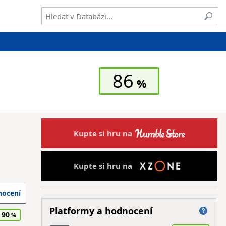
86
Kupte si hru na
Kupte si hru na
ocení
Platformy a hodnocení
90