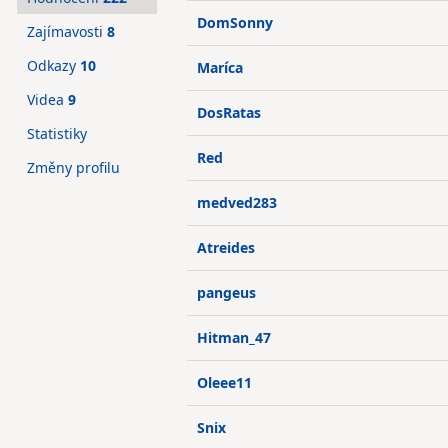
DomSonny
Zajímavosti
8
Odkazy
10
Maríca
Videa
9
DosRatas
Statistiky
Red
Změny profilu
medved283
Atreides
pangeus
Hitman_47
Oleee11
Snix