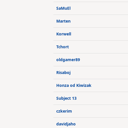
SaMuEl
Marten
Korwell
Tchort
oldgamer89
Risaboj
Honza od Kiwizak
Subject 13
czkerim
davidjaho