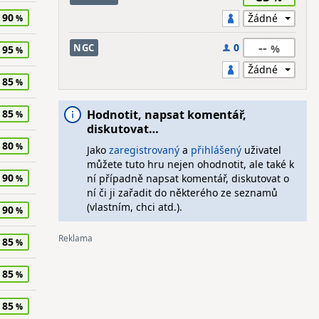
90
--
0
NGC
95
85
85
Hodnotit, napsat komentář,
diskutovat…
80
Jako
zaregistrovaný
a
přihlášený
uživatel
můžete tuto hru nejen ohodnotit, ale také k
90
ní případně napsat komentář, diskutovat o
ní či ji zařadit do některého ze seznamů
(vlastním, chci atd.).
90
85
85
85