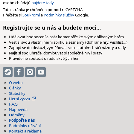
osobních údajů
najdete tady
.
Tato stránka je chráněna pomocí reCAPTCHA
Přečtěte si
Soukromí
a
Podmínky služby
Google.
Registrujte se u nás a budete moci…
Udělovat hodnocení a psát komentáře ke svým oblíbeným hrám
Vést si svou vlastní herní sbírku a seznamy (dohrané hry, wishlist…)
Zapojit se do diskuzí, vyměňovat si s ostatními hráči názory a rady
Najít si spoluhráče, domlouvat si společné hry i srazy
Pravidelně soutěžit o řadu skvělých her
O webu
Články
Statistiky
Herní výzva
F.A.Q.
Nápověda
Odměny
Podpořte nás
Podmínky užívání
Kontakt a reklama