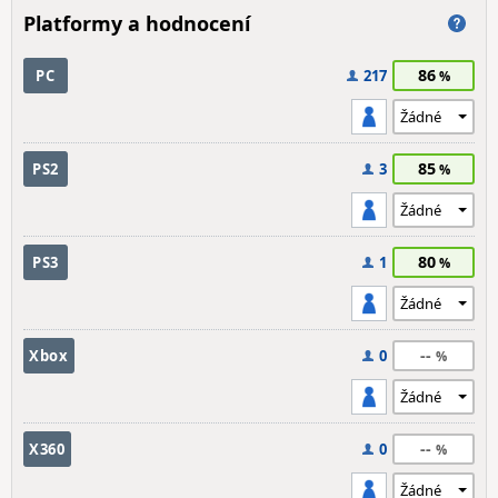
Platformy a hodnocení
86
PC
217
85
PS2
3
80
PS3
1
--
Xbox
0
--
X360
0