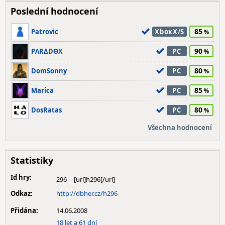
Poslední hodnocení
85
Patrovic
XboxX/S
90
PΛRΔDΘX
PC
80
DomSonny
PC
85
Maríca
PC
80
DosRatas
PC
Všechna hodnocení
Statistiky
Id hry:
296
Odkaz:
http://dbher.cz/h296
Přidána:
14.06.2008
18 let a 61 dní