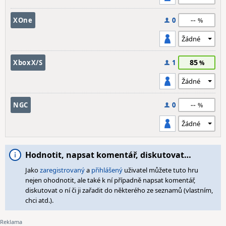
--
XOne
0
85
XboxX/S
1
--
NGC
0
Hodnotit, napsat komentář, diskutovat…
Jako
zaregistrovaný
a
přihlášený
uživatel můžete tuto hru
nejen ohodnotit, ale také k ní případně napsat komentář,
diskutovat o ní či ji zařadit do některého ze seznamů (vlastním,
chci atd.).