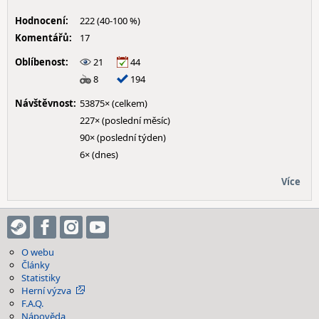
Hodnocení:
222 (40-100 %)
Komentářů:
17
Oblíbenost:
21
44
8
194
Návštěvnost:
53875× (celkem)
227× (poslední měsíc)
90× (poslední týden)
6× (dnes)
Více
O webu
Články
Statistiky
Herní výzva
F.A.Q.
Nápověda