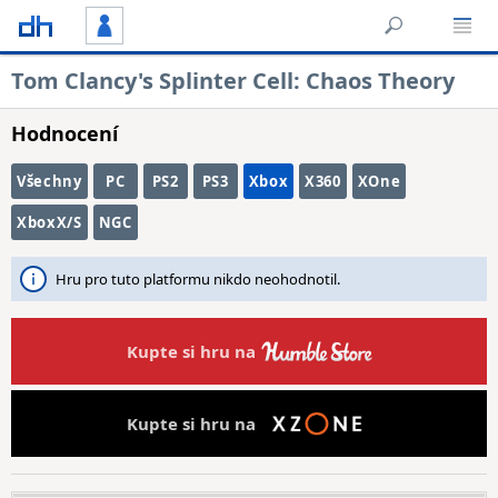
Tom Clancy's Splinter Cell: Chaos Theory
Hodnocení
Všechny
PC
PS2
PS3
Xbox
X360
XOne
XboxX/S
NGC
Hru pro tuto platformu nikdo neohodnotil.
Kupte si hru na
Kupte si hru na