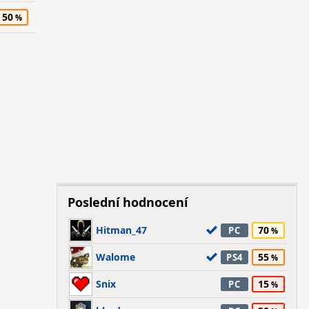
50
Poslední hodnocení
Hitman_47
70
PC
Walome
55
PS4
Snix
15
PC