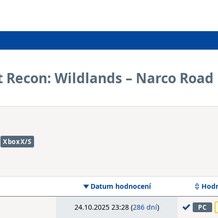
t Recon: Wildlands – Narco Road
XboxX/S
Datum hodnocení
Hodn
24.10.2025 23:28 (
286 dní
)
PC