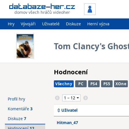
domov všech hráčů videoher
Hry
Vývojáři
Uživatelé
Diskuze
Herní výzva
Tom Clancy's Ghos
Hodnocení
Všechny
PC
PS4
PS5
XOne
Profil hry
Komentáře
3
Uživatel
Diskuze
7
Hitman_47
Hodnocení
12