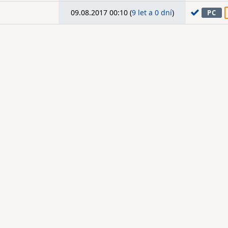
09.08.2017 00:10 (
9 let a 0 dní
)
PC