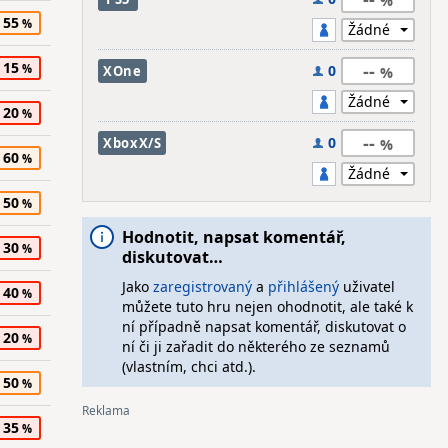
55
15
--
0
XOne
20
--
0
XboxX/S
60
50
Hodnotit, napsat komentář,
30
diskutovat…
Jako
zaregistrovaný
a
přihlášený
uživatel
40
můžete tuto hru nejen ohodnotit, ale také k
ní případně napsat komentář, diskutovat o
20
ní či ji zařadit do některého ze seznamů
(vlastním, chci atd.).
50
35