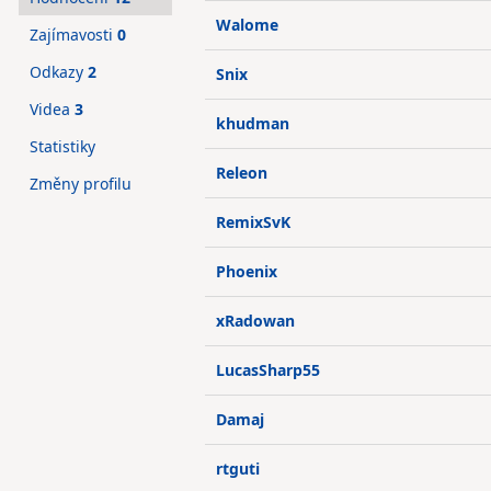
Walome
Zajímavosti
0
Odkazy
2
Snix
Videa
3
khudman
Statistiky
Releon
Změny profilu
RemixSvK
Phoenix
xRadowan
LucasSharp55
Damaj
rtguti