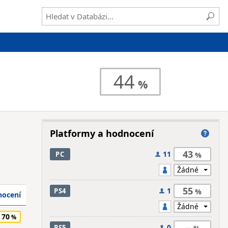
44
Platformy a hodnocení
43
11
PC
55
1
PS4
ocení
70
--
0
PS5