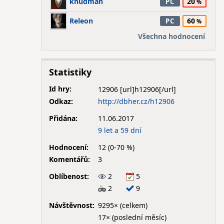
khudman
20
PC
Releon
60
PC
Všechna hodnocení
Statistiky
Id hry:
12906
Odkaz:
http://dbher.cz/h12906
Přidána:
11.06.2017
9 let a 59 dní
Hodnocení:
12 (0-70 %)
Komentářů:
3
Oblíbenost:
2
5
2
9
Návštěvnost:
9295× (celkem)
17× (poslední měsíc)