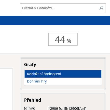
44
Grafy
Rozložení hodnocení
Dohrání hry
Přehled
Id hry:
12906