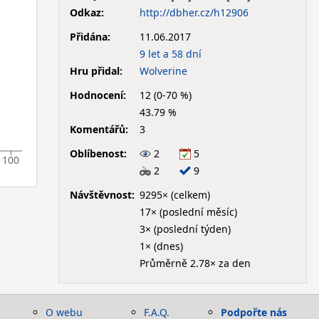
Odkaz:
http://dbher.cz/h12906
Přidána:
11.06.2017
9 let a 58 dní
Hru přidal:
Wolverine
Hodnocení:
12 (0-70 %)
43.79 %
Komentářů:
3
Oblíbenost:
2
5
100
2
9
Návštěvnost:
9295× (celkem)
17× (poslední měsíc)
3× (poslední týden)
1× (dnes)
Průměrně 2.78× za den
O webu
F.A.Q.
Podpořte nás