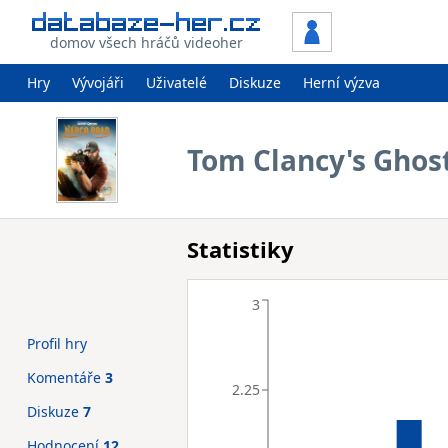
domov všech hráčů videoher
Hry
Vývojáři
Uživatelé
Diskuze
Herní výzva
Tom Clancy's Ghos
Statistiky
3
Profil hry
Komentáře
3
2.25
Diskuze
7
Hodnocení
12