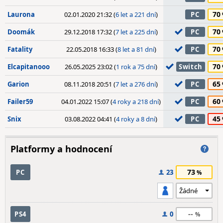
70
Laurona
02.01.2020 21:32 (
6 let a 221 dní
)
PC
70
Doomák
29.12.2018 17:32 (
7 let a 225 dní
)
PC
70
Fatality
22.05.2018 16:33 (
8 let a 81 dní
)
PC
70
Elcapitanooo
26.05.2025 23:02 (
1 rok a 75 dní
)
Switch
65
Garion
08.11.2018 20:51 (
7 let a 276 dní
)
PC
60
Failer59
04.01.2022 15:07 (
4 roky a 218 dní
)
PC
45
Snix
03.08.2022 04:41 (
4 roky a 8 dní
)
PC
Platformy a hodnocení
73
PC
23
--
PS4
0