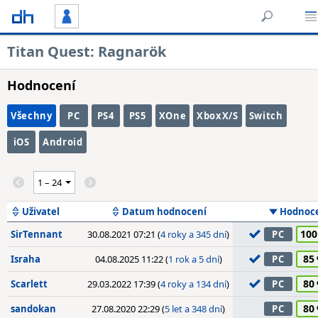
Titan Quest: Ragnarök
Hodnocení
Všechny
PC
PS4
PS5
XOne
XboxX/S
Switch
iOS
Android
Uživatel
Datum hodnocení
Hodnoc
100
SirTennant
30.08.2021 07:21 (
4 roky a 345 dní
)
PC
85
Israha
04.08.2025 11:22 (
1 rok a 5 dní
)
PC
80
Scarlett
29.03.2022 17:39 (
4 roky a 134 dní
)
PC
80
sandokan
27.08.2020 22:29 (
5 let a 348 dní
)
PC