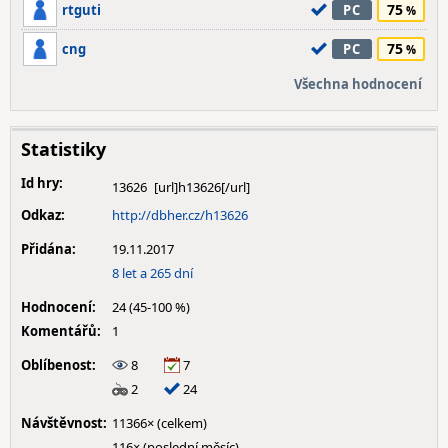
75
rtguti
PC
75
cng
PC
Všechna hodnocení
Statistiky
Id hry:
13626
Odkaz:
http://dbher.cz/h13626
Přidána:
19.11.2017
8 let a 265 dní
Hodnocení:
24 (45-100 %)
Komentářů:
1
Oblíbenost:
8
7
2
24
Návštěvnost:
11366× (celkem)
116× (poslední měsíc)