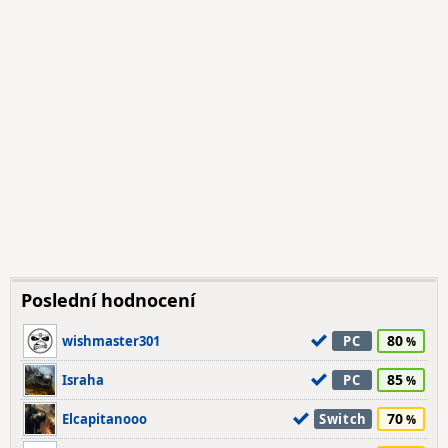
Poslední hodnocení
80
wishmaster301
PC
85
Israha
PC
70
Elcapitanooo
Switch