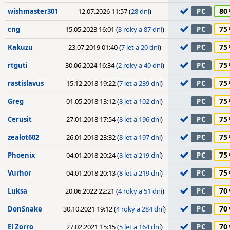
80
wishmaster301
12.07.2026 11:57 (
28 dní
)
PC
75
cng
15.05.2023 16:01 (
3 roky a 87 dní
)
PC
75
Kakuzu
23.07.2019 01:40 (
7 let a 20 dní
)
PC
75
rtguti
30.06.2024 16:34 (
2 roky a 40 dní
)
PC
75
rastislavus
15.12.2018 19:22 (
7 let a 239 dní
)
PC
75
Greg
01.05.2018 13:12 (
8 let a 102 dní
)
PC
75
Cerusit
27.01.2018 17:54 (
8 let a 196 dní
)
PC
75
zealot602
26.01.2018 23:32 (
8 let a 197 dní
)
PC
75
Phoenix
04.01.2018 20:24 (
8 let a 219 dní
)
PC
75
Vurhor
04.01.2018 20:13 (
8 let a 219 dní
)
PC
70
Luksa
20.06.2022 22:21 (
4 roky a 51 dní
)
PC
70
DonSnake
30.10.2021 19:12 (
4 roky a 284 dní
)
PC
70
El Zorro
27.02.2021 15:15 (
5 let a 164 dní
)
PC