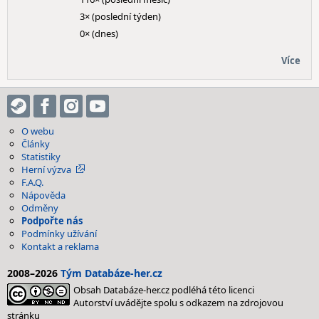
3× (poslední týden)
0× (dnes)
Více
O webu
Články
Statistiky
Herní výzva
F.A.Q.
Nápověda
Odměny
Podpořte nás
Podmínky užívání
Kontakt a reklama
2008–2026
Tým Databáze-her.cz
Obsah Databáze-her.cz podléhá této licenci
Autorství uvádějte spolu s odkazem na zdrojovou
stránku