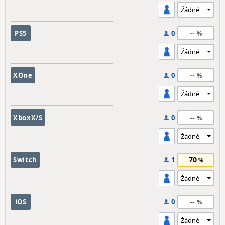
--
PS5
0
--
XOne
0
--
XboxX/S
0
70
Switch
1
--
iOS
0