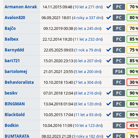
70
Armanon Anrak
14.11.2015 09:48 (
10 let a 271 dní
)
PC
80
Avalon820
06.09.2021 18:01 (
4 roky a 337 dní
)
PC
70
Bajčo
09.12.2019 00:38 (
6 let a 245 dní
)
PC
85
Balbex
22.12.2014 19:20 (
11 let a 232 dní
)
PC
75
Barnyddd
22.05.2025 09:03 (
1 rok a 79 dní
)
PC
85
bart721
15.01.2020 23:13 (
6 let a 207 dní
)
PC
90
bartolomej
21.01.2021 23:55 (
5 let a 200 dní
)
PS4
30
Behavioralista
10.10.2018 15:40 (
7 let a 304 dní
)
PC
90
besikv
07.01.2018 12:04 (
8 let a 216 dní
)
PC
80
BINGMAN
13.04.2018 01:04 (
8 let a 120 dní
)
PC
90
BlackGold
10.05.2015 17:04 (
11 let a 93 dní
)
PC
45
Bodkin
10.04.2016 11:09 (
10 let a 123 dní
)
PC
70
BUMTARATA
08.02.2023 21:28 (
3 roky a 182 dní
)
PC