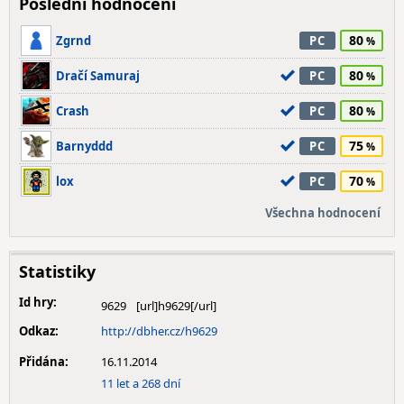
Poslední hodnocení
80
Zgrnd
PC
80
Dračí Samuraj
PC
80
Crash
PC
75
Barnyddd
PC
70
lox
PC
Všechna hodnocení
Statistiky
Id hry:
9629
Odkaz:
http://dbher.cz/h9629
Přidána:
16.11.2014
11 let a 268 dní