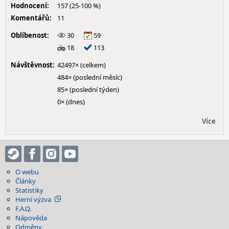
Hodnocení:
157 (25-100 %)
Komentářů:
11
Oblíbenost:
30
59
18
113
Návštěvnost:
42497× (celkem)
484× (poslední měsíc)
85× (poslední týden)
0× (dnes)
Více
O webu
Články
Statistiky
Herní výzva
F.A.Q.
Nápověda
Odměny