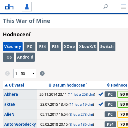
This War of Mine
Hodnocení
Všechny
PC
PS4
PS5
XOne
XboxX/S
Switch
iOS
Android
Uživatel
Datum hodnocení
Hodnoce
90
Akhera
26.11.2014 23:11 (
11 let a 258 dní
)
PC
80
akta6
23.07.2015 13:45 (
11 let a 19 dní
)
PC
70
AlieN
05.11.2017 16:54 (
8 let a 278 dní
)
PC
70
AntonGorodecky
05.02.2018 20:15 (
8 let a 186 dní
)
PS4