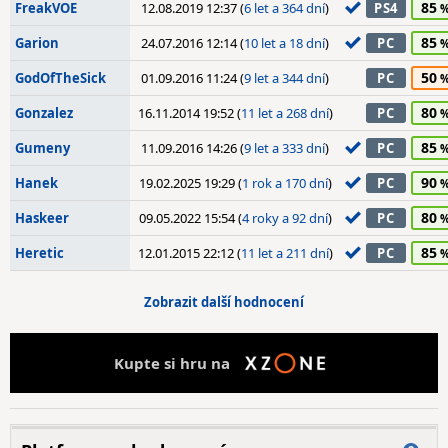
85
FreakVOE
12.08.2019 12:37 (
6 let a 364 dní
)
PS4
85
Garion
24.07.2016 12:14 (
10 let a 18 dní
)
PC
50
GodOfTheSick
01.09.2016 11:24 (
9 let a 344 dní
)
PC
80
Gonzalez
16.11.2014 19:52 (
11 let a 268 dní
)
PC
85
Gumeny
11.09.2016 14:26 (
9 let a 333 dní
)
PC
90
Hanek
19.02.2025 19:29 (
1 rok a 170 dní
)
PC
80
Haskeer
09.05.2022 15:54 (
4 roky a 92 dní
)
PC
85
Heretic
12.01.2015 22:12 (
11 let a 211 dní
)
PC
Zobrazit další hodnocení
Kupte si hru na