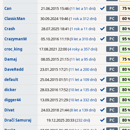
75
Can
21.06.2015 15:46 (
11 let a 51 dní
)
PC
60
ClassicMan
30.09.2024 19:46 (
1 rok a 312 dní
)
PC
80
Crash
28.07.2025 18:41 (
1 rok a 11 dní
)
PC
95
CrazymanM
05.10.2016 11:19 (
9 let a 310 dní
)
PC
85
croc_king
17.08.2021 22:00 (
4 roky a 357 dní
)
PC
75
Damaj
08.05.2015 21:15 (
11 let a 95 dní
)
PC
80
DaveRedd
23.01.2015 17:21 (
11 let a 200 dní
)
PC
80
default
25.04.2015 01:51 (
11 let a 109 dní
)
PC
80
dicker
28.03.2016 17:52 (
10 let a 135 dní
)
PC
80
digger44
13.09.2015 21:29 (
10 let a 332 dní
)
PC
85
Divat
24.03.2018 21:44 (
8 let a 139 dní
)
PC
80
Dračí Samuraj
19.12.2025 20:33 (
232 dní
)
PC