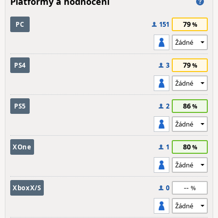
Platformy a hodnocení
79
PC
151
79
PS4
3
86
PS5
2
80
XOne
1
--
XboxX/S
0