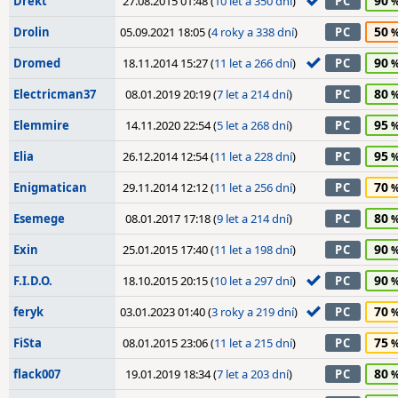
90
Drekt
27.08.2015 01:48 (
10 let a 350 dní
)
PC
50
Drolin
05.09.2021 18:05 (
4 roky a 338 dní
)
PC
90
Dromed
18.11.2014 15:27 (
11 let a 266 dní
)
PC
80
Electricman37
08.01.2019 20:19 (
7 let a 214 dní
)
PC
95
Elemmire
14.11.2020 22:54 (
5 let a 268 dní
)
PC
95
Elia
26.12.2014 12:54 (
11 let a 228 dní
)
PC
70
Enigmatican
29.11.2014 12:12 (
11 let a 256 dní
)
PC
80
Esemege
08.01.2017 17:18 (
9 let a 214 dní
)
PC
90
Exin
25.01.2015 17:40 (
11 let a 198 dní
)
PC
90
F.I.D.O.
18.10.2015 20:15 (
10 let a 297 dní
)
PC
70
feryk
03.01.2023 01:40 (
3 roky a 219 dní
)
PC
75
FiSta
08.01.2015 23:06 (
11 let a 215 dní
)
PC
80
flack007
19.01.2019 18:34 (
7 let a 203 dní
)
PC