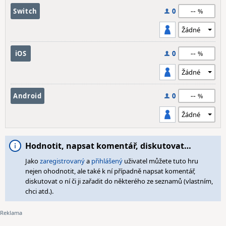
--
Switch
0
--
iOS
0
--
Android
0
Hodnotit, napsat komentář, diskutovat…
Jako
zaregistrovaný
a
přihlášený
uživatel můžete tuto hru
nejen ohodnotit, ale také k ní případně napsat komentář,
diskutovat o ní či ji zařadit do některého ze seznamů (vlastním,
chci atd.).