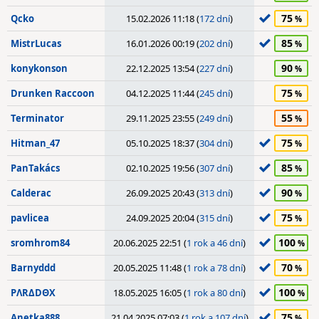
75
Qcko
15.02.2026 11:18 (
172 dní
)
85
MistrLucas
16.01.2026 00:19 (
202 dní
)
90
konykonson
22.12.2025 13:54 (
227 dní
)
75
Drunken Raccoon
04.12.2025 11:44 (
245 dní
)
55
Terminator
29.11.2025 23:55 (
249 dní
)
75
Hitman_47
05.10.2025 18:37 (
304 dní
)
85
PanTakács
02.10.2025 19:56 (
307 dní
)
90
Calderac
26.09.2025 20:43 (
313 dní
)
75
pavlicea
24.09.2025 20:04 (
315 dní
)
100
sromhrom84
20.06.2025 22:51 (
1 rok a 46 dní
)
70
Barnyddd
20.05.2025 11:48 (
1 rok a 78 dní
)
100
PΛRΔDΘX
18.05.2025 16:05 (
1 rok a 80 dní
)
75
Anetka888
21.04.2025 07:03 (
1 rok a 107 dní
)