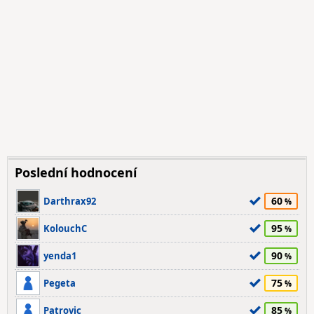
Poslední hodnocení
60
Darthrax92
95
KolouchC
90
yenda1
75
Pegeta
85
Patrovic