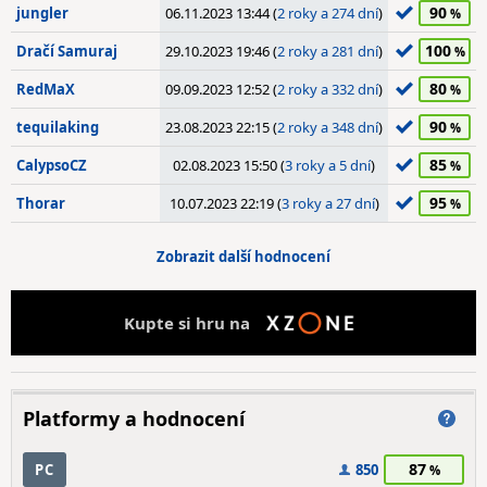
90
jungler
06.11.2023 13:44 (
2 roky a 274 dní
)
100
Dračí Samuraj
29.10.2023 19:46 (
2 roky a 281 dní
)
80
RedMaX
09.09.2023 12:52 (
2 roky a 332 dní
)
90
tequilaking
23.08.2023 22:15 (
2 roky a 348 dní
)
85
CalypsoCZ
02.08.2023 15:50 (
3 roky a 5 dní
)
95
Thorar
10.07.2023 22:19 (
3 roky a 27 dní
)
Zobrazit další hodnocení
Kupte si hru na
Platformy a hodnocení
87
PC
850