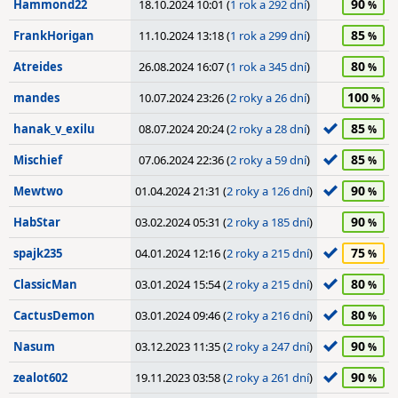
90
Hammond22
18.10.2024 10:01 (
1 rok a 292 dní
)
85
FrankHorigan
11.10.2024 13:18 (
1 rok a 299 dní
)
80
Atreides
26.08.2024 16:07 (
1 rok a 345 dní
)
100
mandes
10.07.2024 23:26 (
2 roky a 26 dní
)
85
hanak_v_exilu
08.07.2024 20:24 (
2 roky a 28 dní
)
85
Mischief
07.06.2024 22:36 (
2 roky a 59 dní
)
90
Mewtwo
01.04.2024 21:31 (
2 roky a 126 dní
)
90
HabStar
03.02.2024 05:31 (
2 roky a 185 dní
)
75
spajk235
04.01.2024 12:16 (
2 roky a 215 dní
)
80
ClassicMan
03.01.2024 15:54 (
2 roky a 215 dní
)
80
CactusDemon
03.01.2024 09:46 (
2 roky a 216 dní
)
90
Nasum
03.12.2023 11:35 (
2 roky a 247 dní
)
90
zealot602
19.11.2023 03:58 (
2 roky a 261 dní
)