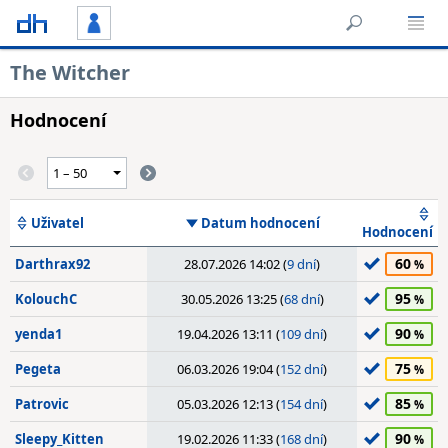
The Witcher
Hodnocení
Uživatel
Datum hodnocení
Hodnocení
60
Darthrax92
28.07.2026 14:02 (
9 dní
)
95
KolouchC
30.05.2026 13:25 (
68 dní
)
90
yenda1
19.04.2026 13:11 (
109 dní
)
75
Pegeta
06.03.2026 19:04 (
152 dní
)
85
Patrovic
05.03.2026 12:13 (
154 dní
)
90
Sleepy_Kitten
19.02.2026 11:33 (
168 dní
)