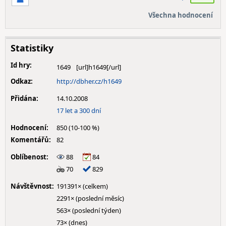
Všechna hodnocení
Statistiky
Id hry:
1649
Odkaz:
http://dbher.cz/h1649
Přidána:
14.10.2008
17 let a 300 dní
Hodnocení:
850 (10-100 %)
Komentářů:
82
Oblíbenost:
88
84
70
829
Návštěvnost:
191391× (celkem)
2291× (poslední měsíc)
563× (poslední týden)
73× (dnes)