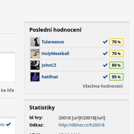
Poslední hodnocení
Tulareanus
70
HolyMeatball
70
JohnCZ
80
hatifnat
95
Všechna hodnocení
 ke hře
Statistiky
Id hry:
20018
no
Odkaz:
http://dbher.cz/h20018