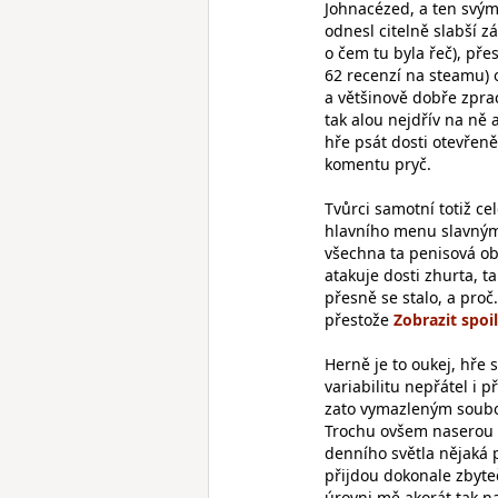
Johnacézed, a ten svým
odnesl citelně slabší z
o čem tu byla řeč), př
62 recenzí na steamu) 
a většinově dobře zprac
tak alou nejdřív na ně
hře psát dosti otevřeně
komentu pryč.
Tvůrci samotní totiž 
hlavního menu slavnými
všechna ta penisová obr
atakuje dosti zhurta, t
přesně se stalo, a proč
přestože
Herně je to oukej, hře 
variabilitu nepřátel i 
zato vymazleným soubo
Trochu ovšem naserou s
denního světla nějaká 
přijdou dokonale zbyteč
úrovni mě akorát tak 