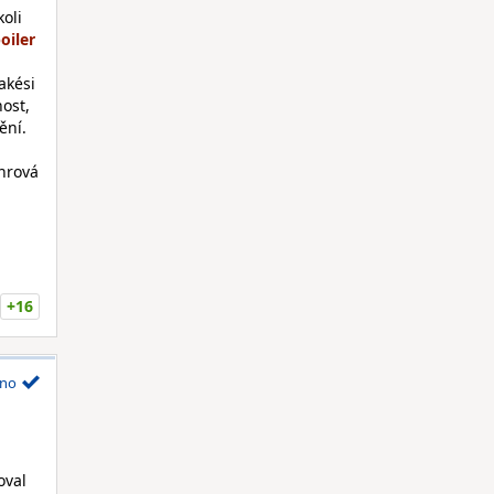
koli
akési
ost,
ění.
ánrová
+16
no
oval