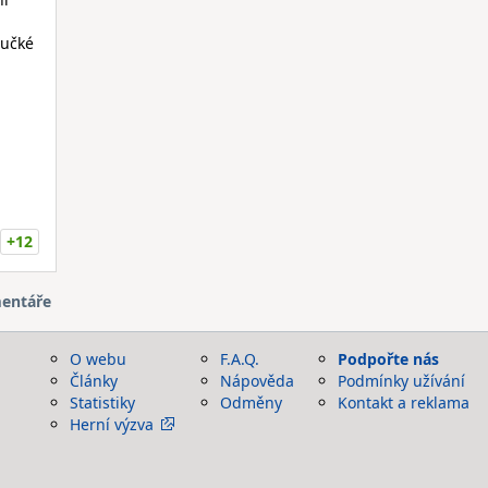
oučké
h
+12
entáře
O webu
F.A.Q.
Podpořte nás
Články
Nápověda
Podmínky užívání
Statistiky
Odměny
Kontakt a reklama
Herní výzva