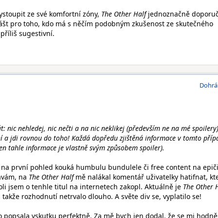
ystoupit ze své komfortní zóny,
The Other Half
jednoznačně doporuč
lášt pro toho, kdo má s něčím podobným zkušenost ze skutečného
příliš sugestivní.
Dohrá
: nic nehledej, nic nečti a na nic neklikej (především ne na mé spoilery)
í a jdi rovnou do toho! Každá dopředu zjištěná informace v tomto příp
 jen tahle informace je vlastně svým způsobem spoiler).
h na první pohled kouká humbulu bundulele či free content na epiči
dávám, na
The Other Half
mě nalákal komentář uživatelky hatifnat, kt
oli jsem o tenhle titul na internetech zakopl. Aktuálně je
The Other 
takže rozhodnutí netrvalo dlouho. A světe div se, vyplatilo se!
 popsala vskutku perfektně. Za mě bych jen dodal, že se mi hodně