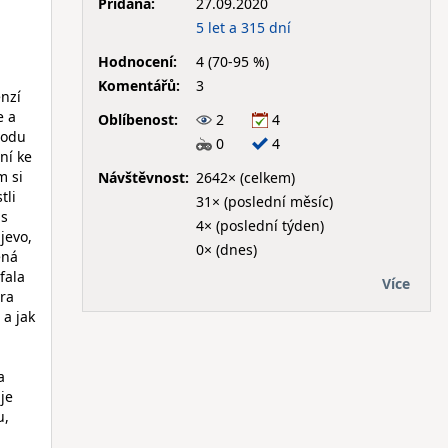
Přidána:
27.09.2020
5 let a 315 dní
Hodnocení:
4 (70-95 %)
Komentářů:
3
enzí
e a
Oblíbenost:
2
4
vodu
0
4
ní ke
m si
Návštěvnost:
2642× (celkem)
tli
31× (poslední měsíc)
 s
4× (poslední týden)
jevo,
0× (dnes)
ená
fala
Více
hra
 a jak
a
je
u,