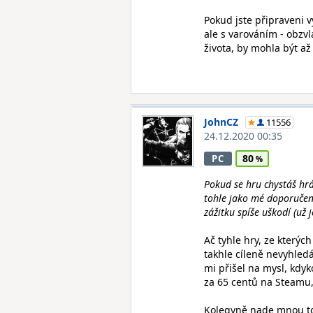
Pokud jste připraveni v
ale s varováním - obzv
života, by mohla být až 
JohnCZ
11556
24.12.2020 00:35
80
PC
Pokud se hru chystáš hrát
tohle jako mé doporučen
zážitku spíše uškodí (už
Ač tyhle hry, ze kterýc
takhle cíleně nevyhle
mi přišel na mysl, kdyk
za 65 centů na Steamu, 
Kolegyně nade mnou to