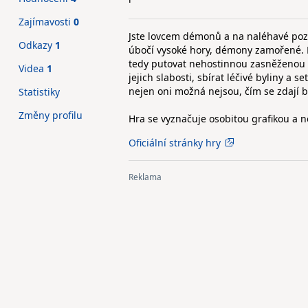
Zajímavosti
0
Jste lovcem démonů a na naléhavé pozvá
Odkazy
1
úbočí vysoké hory, démony zamořené. D
tedy putovat nehostinnou zasněženou kr
Videa
1
jejich slabosti, sbírat léčivé byliny a 
nejen oni možná nejsou, čím se zdají b
Statistiky
Změny profilu
Hra se vyznačuje osobitou grafikou a 
Oficiální stránky hry