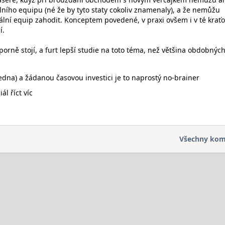
lního equipu (né že by tyto staty cokoliv znamenaly), a že nemůžu
lní equip zahodit. Konceptem povedené, v praxi ovšem i v té krať
í.
sporně stojí, a furt lepší studie na toto téma, než většina obdobnýc
edna) a žádanou časovou investici je to naprostý no-brainer
l říct víc
Všechny kom