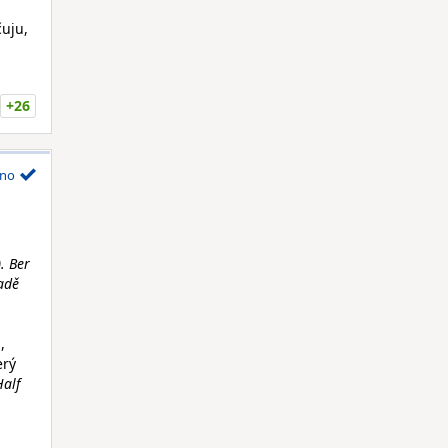
uju,
+26
no
. Ber
adě
,
erý
Half