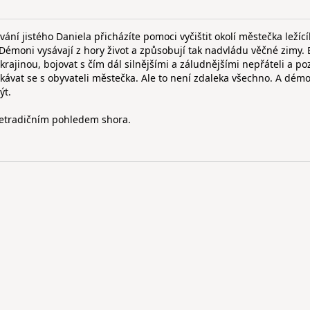
ní jistého Daniela přicházíte pomoci vyčištit okolí městečka ležíc
émoni vysávají z hory život a způsobují tak nadvládu věčné zimy.
ajinou, bojovat s čím dál silnějšími a záludnějšími nepřáteli a po
setkávat se s obyvateli městečka. Ale to není zdaleka všechno. A démo
ýt.
netradičním pohledem shora.