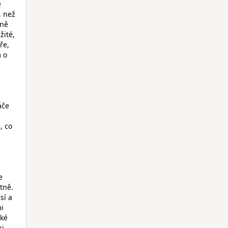
ě
, než
lně
žité,
ře,
m o
áče
, co
e
tně.
sí a
i
cké
ni