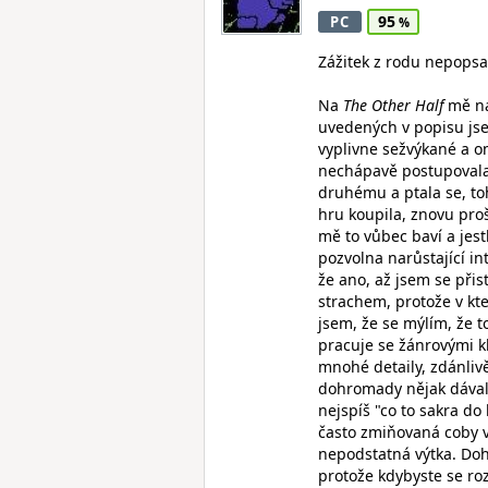
95
PC
Zážitek z rodu nepopsa
Na
The Other Half
mě na 
uvedených v popisu jsem
vyplivne sežvýkané a o
nechápavě postupovala o
druhému a ptala se, toh
hru koupila, znovu prošl
mě to vůbec baví a jes
pozvolna narůstající i
že ano, až jsem se při
strachem, protože v k
jsem, že se mýlím, že to
pracuje se žánrovými k
mnohé detaily, zdánliv
dohromady nějak dávalo
nejspíš "co to sakra d
často zmiňovaná coby v
nepodstatná výtka. Do
protože kdybyste se roz