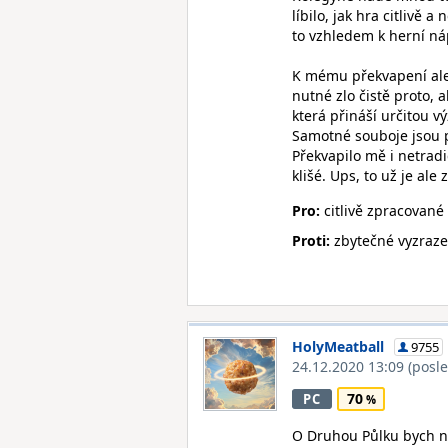
líbilo, jak hra citlivě
to vzhledem k herní ná
K mému překvapení ale 
nutné zlo čistě proto, 
která přináší určitou v
Samotné souboje jsou 
Překvapilo mě i netrad
klišé. Ups, to už je ale 
Pro:
citlivě zpracované
Proti:
zbytečné vyzraze
HolyMeatball
9755
24.12.2020 13:09
(posl
70
PC
O Druhou Půlku bych ne