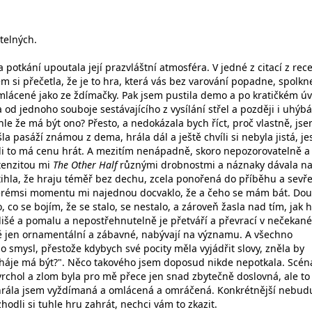
telných.
potkání upoutala její prazvláštní atmosféra. V jedné z citací z rec
 si přečetla, že je to hra, která vás bez varování popadne, spolkn
mlácené jako ze ždímačky. Pak jsem pustila demo a po kratičkém ú
d jednoho souboje sestávajícího z vysílání střel a později i uhýbá
le že má být ono? Přesto, a nedokázala bych říct, proč vlastně, jse
a pasáží známou z dema, hrála dál a ještě chvíli si nebyla jistá, jes
tli to má cenu hrát. A mezitím nenápadně, skoro nepozorovatelně a
ntenzitou mi
The Other Half
různými drobnostmi a náznaky dávala na
stihla, že hraju téměř bez dechu, zcela ponořená do příběhu a sevř
terémsi momentu mi najednou docvaklo, že a čeho se mám bát. Dou
, co se bojím, že se stalo, se nestalo, a zároveň žasla nad tím, jak 
lišé a pomalu a nepostřehnutelně je přetváří a převrací v nečekané
ě jen ornamentální a zábavné, nabývají na významu. A všechno
 smysl, přestože kdybych své pocity měla vyjádřit slovy, zněla by
o háje má být?". Něco takového jsem doposud nikde nepotkala. Scén
rchol a zlom byla pro mě přece jen snad zbytečně doslovná, ale to 
hrála jsem vyždímaná a omlácená a omráčená. Konkrétnější nebud
hodli si tuhle hru zahrát, nechci vám to zkazit.