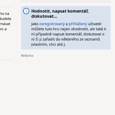
Hodnotit, napsat komentář,
ího na
diskutovat…
 Budete
znávat
Jako
zaregistrovaný
a
přihlášený
uživatel
ni a
můžete tuto hru nejen ohodnotit, ale také k
ní případně napsat komentář, diskutovat o
ní či ji zařadit do některého ze seznamů
(vlastním, chci atd.).