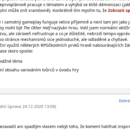
 a neprvoplánově pracuje s tématem a vyhýbá se klišé démonizaci (jak
plni může znít srandovně). Konkrétně tím myslím to, že
i samotný gameplay funguje velice příjemně a není tam jen jako j
aby mohl být
The Other Half
nazýván hrou. Volil jsem normální obtížn
ýzvu, ale zároveň nefrustruje a co je důležité, nebrzdí tempo vypráv
po stránce mechanismů sice jednoduché, ale odladěné a chytlavé.
iční využití některých RPGčkoidních prvků hravě nabourávajících ž
zase skoro spoiler.
 vážné téma
ní obsahu varováním tvůrců v úvodu hry
Dohrá
ední úprava 24.12.2020 13:09)
zavadil ani spadlým vlasem nebýt toho, že koment hatifnat inspir