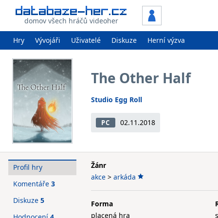
domov všech hráčů videoher
Hry
Vývojáři
Uživatelé
Diskuze
Herní výzva
The Other Half
Studio Egg Roll
02.11.2018
PC
Žánr
Profil hry
akce
>
arkáda
Komentáře
3
Diskuze
5
Forma
placená hra
Hodnocení
4