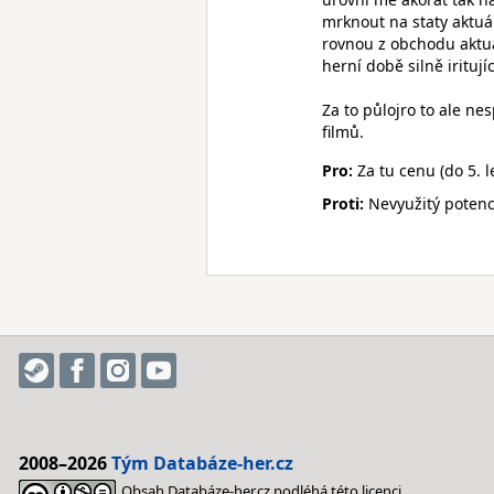
mrknout na staty aktuá
rovnou z obchodu aktuá
herní době silně iritujíc
Za to půlojro to ale ne
filmů.
Pro:
Za tu cenu (do 5. l
Proti:
Nevyužitý potenciá
2008–2026
Tým Databáze-her.cz
Obsah Databáze-her.cz podléhá této licenci