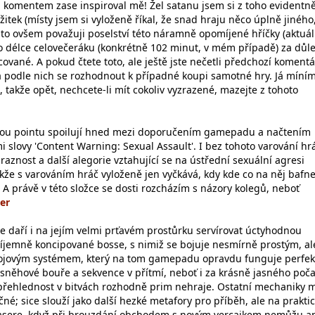
 komentem zase inspiroval mě! Žel satanu jsem si z toho evidentn
ážitek (místy jsem si vyloženě říkal, že snad hraju něco úplně jiného
esto ovšem považuji poselství této náramně opomíjené hříčky (aktuá
o délce celovečeráku (konkrétně 102 minut, v mém případě) za důle
ované. A pokud čtete toto, ale ještě jste nečetli předchozí komentá
 a podle nich se rozhodnout k případné koupi samotné hry. Já míní
, takže opět, nechcete-li mít cokoliv vyzrazené, mazejte z tohoto
celou pointu spoilují hned mezi doporučením gamepadu a načtením
 slovy 'Content Warning: Sexual Assault'. I bez tohoto varování hr
aznost a další alegorie vztahující se na ústřední sexuální agresi
akže s varováním hráč vyloženě jen vyčkává, kdy kde co na něj bafne
. A právě v této složce se dosti rozcházím s názory kolegů, neboť
se daří i na jejím velmi prťavém prostůrku servírovat úctyhodnou
příjemně koncipované bosse, s nimiž se bojuje nesmírně prostým, al
jovým systémem, který na tom gamepadu opravdu funguje perfek
něhové bouře a sekvence v přítmí, neboť i za krásně jasného poča
přehlednost v bitvách rozhodně prim nehraje. Ostatní mechaniky m
né; sice slouží jako další hezké metafory pro příběh, ale na prakti
nasere, když při brouzdání obchodem s novým vercajkem nemůžu a