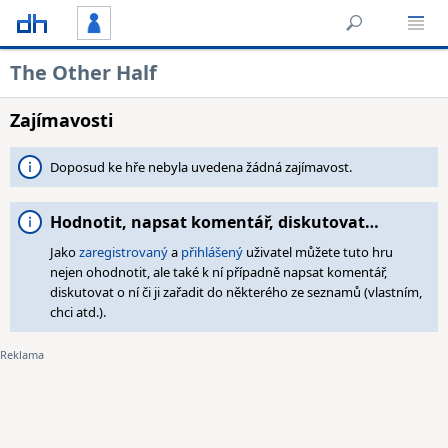
The Other Half
Zajímavosti
Doposud ke hře nebyla uvedena žádná zajímavost.
Hodnotit, napsat komentář, diskutovat…
Jako
zaregistrovaný
a
přihlášený
uživatel můžete tuto hru
nejen ohodnotit, ale také k ní případně napsat komentář,
diskutovat o ní či ji zařadit do některého ze seznamů (vlastním,
chci atd.).