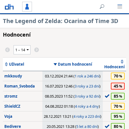
The Legend of Zelda: Ocarina of Time 3D
Hodnocení
Uživatel
Datum hodnocení
Hodnocení
70
mkkoudy
03.12.2024 21:44 (
1 rok a 246 dní
)
45
Roman_Svoboda
16.07.2023 12:46 (
3 roky a 23 dní
)
85
stromz
08.05.2023 11:52 (
3 roky a 92 dní
)
70
ShieldCZ
04.08.2022 01:18 (
4 roky a 4 dny
)
95
Voja
28.12.2021 13:21 (
4 roky a 223 dní
)
80
Bedivere
20.05.2021 13:28 (
5 let a 80 dní
)