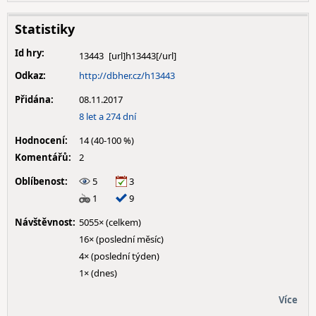
Statistiky
Id hry:
13443
Odkaz:
http://dbher.cz/h13443
Přidána:
08.11.2017
8 let a 274 dní
Hodnocení:
14 (40-100 %)
Komentářů:
2
Oblíbenost:
5
3
1
9
Návštěvnost:
5055× (celkem)
16× (poslední měsíc)
4× (poslední týden)
1× (dnes)
Více