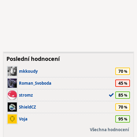
Poslední hodnocení
70
mkkoudy
45
Roman_Svoboda
85
stromz
70
ShieldCZ
95
Voja
Všechna hodnocení