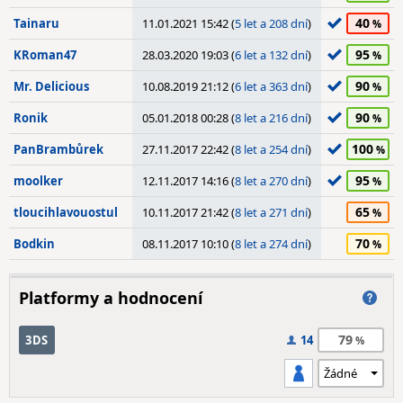
40
Tainaru
11.01.2021 15:42 (
5 let a 208 dní
)
95
KRoman47
28.03.2020 19:03 (
6 let a 132 dní
)
90
Mr. Delicious
10.08.2019 21:12 (
6 let a 363 dní
)
90
Ronik
05.01.2018 00:28 (
8 let a 216 dní
)
100
PanBrambůrek
27.11.2017 22:42 (
8 let a 254 dní
)
95
moolker
12.11.2017 14:16 (
8 let a 270 dní
)
65
tloucihlavouostul
10.11.2017 21:42 (
8 let a 271 dní
)
70
Bodkin
08.11.2017 10:10 (
8 let a 274 dní
)
Platformy a hodnocení
79
3DS
14