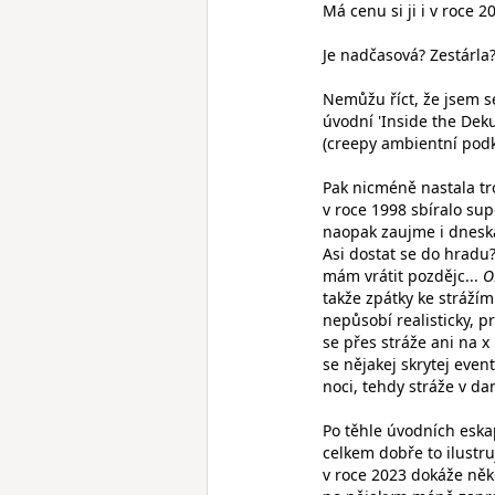
Má cenu si ji i v roce 2
Je nadčasová? Zestárla? 
Nemůžu říct, že jsem se
úvodní 'Inside the Dek
(creepy ambientní podkl
Pak nicméně nastala tro
v roce 1998 sbíralo su
naopak zaujme i dneska 
Asi dostat se do hradu?
mám vrátit pozdějc...
O
takže zpátky ke stráží
nepůsobí realisticky, p
se přes stráže ani na x
se nějakej skrytej event
noci, tehdy stráže v da
Po těhle úvodních eska
celkem dobře to ilustr
v roce 2023 dokáže někd