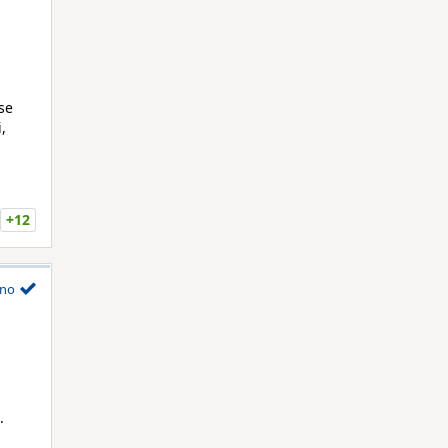
se
,
+12
no
.