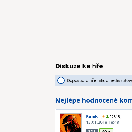
Diskuze ke hře
Doposud o hře nikdo nediskutova
Nejlépe hodnocené ko
Ronik
22313
13.01.2018 18:48
90
3DS