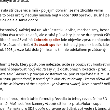
šenym artefaktu.
avila střídavě víc a míň - po jejím dohrání se mě zhostila velmi
 že to přes určitý neduhy musela bejt v roce 1998 opravdu slušná pe
ž OoT dělala sakra dobře.
schoolový. Každej má unikátní estetiku a vibe, mechanismy, bosse
ijdou dva trochu slabší, ale druhá půlka hry je co se dungeonů týč
blíbená pasáž začíná
kde objevíte zprvu nenápadne
 hře zásadní artefakt
- tohle byl jeden z bodů, kde
ok 1998 jakože fakt dobrý' - hraní s tímhle udělátkem je zábavný i
dním z těch, který postupně nalézáte, učíte se používat v konkrétn
žní objevovat nový věci/trasy v již dostupnejch lokacích - prak, l
ostá zeldí klasika v principu odstartovaná, pokud správně tuším, už
ku 1986
(nejmodernější pojetí týhle klasický zeldoviny - kterou přetla až
of the Wild/Tears of the Kingdom - je Skyward Sword, kterou rovněž mů
t).
 zeldí hrou, která tuhle formuli převedla to tehdy revolučního 3D -
nitě. Možnost free kamery včetně střílení z praku/luku - super.
per. Remake pro 3DS dobře upravuje ovládání, což vede i k tomu, 