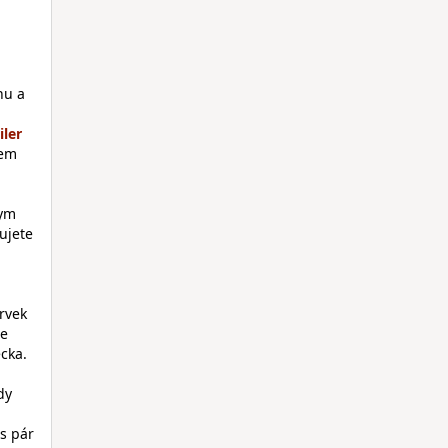
nu a
sem
dym
ujete
rvek
že
cka.
dy
 s pár