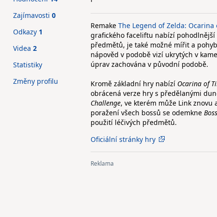
Zajímavosti
0
Remake
The Legend of Zelda: Ocarina 
Odkazy
1
grafického faceliftu nabízí pohodlnějš
předmětů, je také možné mířit a pohy
Videa
2
nápověd v podobě vizí ukrytých v kame
úprav zachována v původní podobě.
Statistiky
Změny profilu
Kromě základní hry nabízí
Ocarina of T
obrácená verze hry s předělanými dung
Challenge
, ve kterém může Link znovu 
poražení všech bossů se odemkne
Boss
použití léčivých předmětů.
Oficiální stránky hry