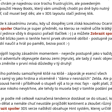
í chrám je najednou sice trochu frustrujícím, ale povedeným
použití Heavy Boots, který vám umožněj chodit po dně bylo nutný
, což musel bejt děs; ale v 3DS layoutu stačí jedinej klik.
jde k zásadnímu zvratu, kdy už dospělej Link získá kouzelnou Ocari
Okarína je super předmět, na kterou se reálně učíte krátký
 jedince vždy k dispozici pořadí tlačítek :-) ) a můžete
dbě blízko jsem si tenhle herní prvek ohromně oblíbil - postupně j
ií naučil a hrál po paměti, bezva pocit :-)
í výplň logicky zásadním momentem - nejenže postupně jako v kaž
 adventuře objevujete danou zemi (Hyrule), ale tady jí navíc objev
 změníte v první mívá důsledky v tý druhý!
ního pohledu samozřejmě klišé na klišé - záporák je esencí všech
to samý vy jako hrdina a víceméně i "dáma v nesnázích" Zelda. Ale p
souvá herně i příběhově o stupeň výš a to je moc fajn - opět platí, 
čase nikoho nevytrhne, ale tehdy to musela bejt v tomhle podání pe
 je podle mě celkově naznačená tendence dostávat se do situací, k
o dělat a nemáte chuť neustále projíždět kontinent a zkoušet různý
3DS verze naštěstí obsahuje Hint systém, kterej určitě