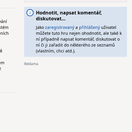
Hodnotit, napsat komentář,
diskutovat…
vání
ystém
Jako
zaregistrovaný
a
přihlášený
uživatel
čních
můžete tuto hru nejen ohodnotit, ale také k
ní případně napsat komentář, diskutovat o
ní či ji zařadit do některého ze seznamů
vě
(vlastním, chci atd.).
ném
z