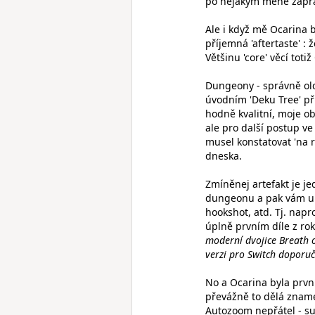
po nějakym méně zaprá
Ale i když mě Ocarina b
příjemná 'aftertaste' :
Většinu 'core' věcí toti
Dungeony - správně old
úvodním 'Deku Tree' př
hodně kvalitní, moje o
ale pro další postup ve
musel konstatovat 'na r
dneska.
Zmíněnej artefakt je je
dungeonu a pak vám umo
hookshot, atd. Tj. napr
úplně prvním díle z ro
moderní dvojice Breath 
verzi pro Switch doporuči
No a Ocarina byla první
převážně to dělá zname
Autozoom nepřátel - su