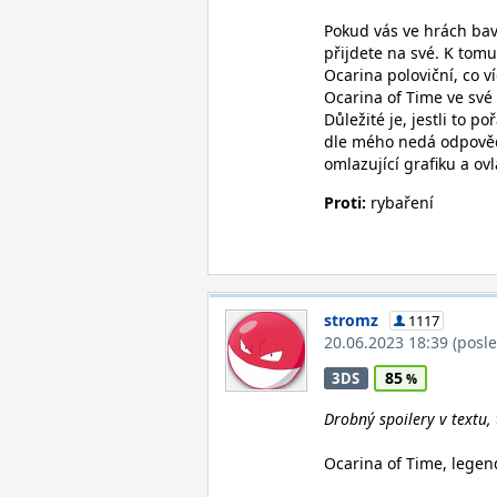
Pokud vás ve hrách bav
přijdete na své. K tom
Ocarina poloviční, co ví
Ocarina of Time ve své
Důležité je, jestli to 
dle mého nedá odpovědě
omlazující grafiku a ov
Proti:
rybaření
stromz
1117
20.06.2023 18:39
(posl
85
3DS
Drobný spoilery v textu,
Ocarina of Time, legen