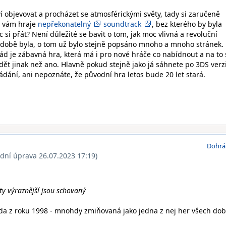
í objevovat a procházet se atmosférickými světy, tady si zaručeně
u vám hraje
nepřekonatelný
soundtrack
, bez kterého by byla
c si přát? Není důležité se bavit o tom, jak moc vlivná a revoluční
 době byla, o tom už bylo stejně popsáno mnoho a mnoho stránek.
pořád je zábavná hra, která má i pro nové hráče co nabídnout a na to 
t jinak než ano. Hlavně pokud stejně jako já sáhnete po 3DS verzi
ládání, ani nepoznáte, že původní hra letos bude 20 let stará.
Dohrá
ední úprava 26.07.2023 17:19)
 ty výraznější jsou schovaný
da z roku 1998 - mnohdy zmiňovaná jako jedna z nej her všech dob