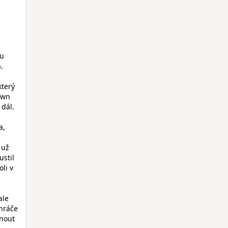
-
ou
.
který
own
 dál.
a,
 už
ustil
oli v
ale
 hráče
hnout