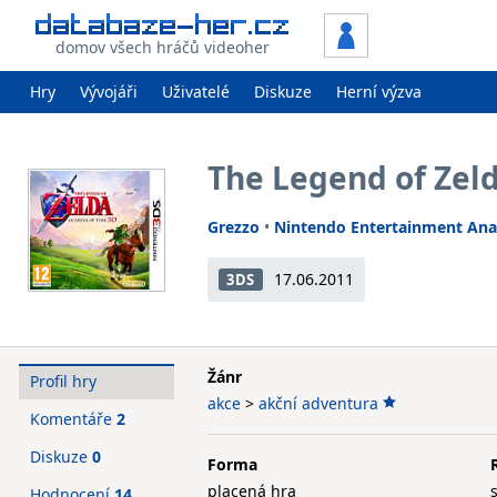
domov všech hráčů videoher
Hry
Vývojáři
Uživatelé
Diskuze
Herní výzva
The Legend of Zeld
Grezzo
•
Nintendo Entertainment Ana
17.06.2011
3DS
Žánr
Profil hry
akce
>
akční adventura
Komentáře
2
Diskuze
0
Forma
placená hra
Hodnocení
14