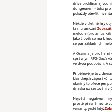
dříve proklínanej vodn
dungeonem - totiž pro 
pokaždý otevřít inventář
Někde v třetině hry do
ta mu umožní
melodie (pro amuzikální
Jako člověk co má k hu
se pár základních melod
A Ocarina je pro hern
správnym RPG-čku/akční
ve dvou podobách. A co
Příběhově je to z dneš
klasickejch záporáků, 
okaríny to přece jen po
dneska už cestování v 
Největší negativum hry
prostě přesně nevíte c
varianty, ještě když