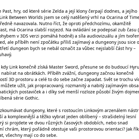
 Past, hry, od které série Zelda a její klony čerpají dodnes, a jejího
ink Between Worlds jsem se celý natěšený vrhl na Ocarina of Time
tředně navazovala. Nutno říct, že oproti předchozímu, okamžitě
Past, má Ocarina slabší rozjezd. Na ovládání se podepsal zub času (
hybem v 3DS verzi pomáhá hodně) a síla audiovizuálu a jím tvoře
d, ale příběh není zpočátku příliš zajímavý a dungeony jsou sice o
a třetí dungeon bych se nebál označit za vůbec nejslabší část hry –
uhavý.
 kdy Link konečně získá Master Sword, přesune se do budoucí Hyru
 nabírat na obrátkách. Příběh zvážní, dungeony začnou konečně
stí 3D prostoru a celé to do sebe začne zapadat. Svět se trochu ví
k můžete užít, jak propracovaný, rozmanitý a nabitý zajímavým ob
mpatických postaviček a i díky své menší rozloze působí živým dojme
íbená série Gothic.
rozkoumávat dungeony, které s rostoucím Linkovým arzenálem nástr
 a komplexnější a těžko vybrat jeden oblíbený – strašidelný lesní
rý si projdete ve dvou různých časových obdobích, nebo snad
í chrám, který pořádně otestuje vaši prostorovou orientaci? Jak ří
t, všechny mají co do sebe.