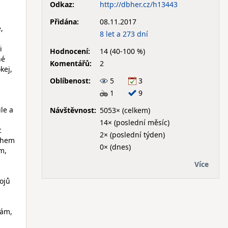
Odkaz:
http://dbher.cz/h13443
Přidána:
08.11.2017
,
8 let a 273 dní
i
Hodnocení:
14 (40-100 %)
né
Komentářů:
2
kej,
Oblíbenost:
5
3
1
9
le a
Návštěvnost:
5053× (celkem)
14× (poslední měsíc)
c
2× (poslední týden)
sahem
0× (dnes)
m,
Více
ojů
kám,