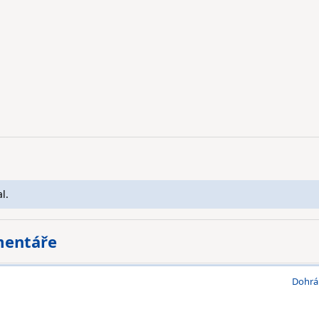
l.
mentáře
Dohrá