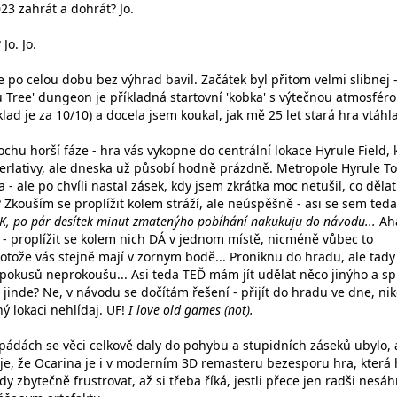
023 zahrát a dohrát? Jo.
Jo. Jo.
 po celou dobu bez výhrad bavil. Začátek byl přitom velmi slibnej 
u Tree' dungeon je příkladná startovní 'kobka' s výtečnou atmosfér
ad je za 10/10) a docela jsem koukal, jak mě 25 let stará hra vtáhla
chu horší fáze - hra vás vykopne do centrální lokace Hyrule Field, 
perlativy, ale dneska už působí hodně prázdně. Metropole Hyrule T
- ale po chvíli nastal zásek, kdy jsem zkrátka moc netušil, co dělat
 Zkouším se proplížit kolem stráží, ale neúspěšně - asi se sem teda
K, po pár desítek minut zmatenýho pobíhání nakukuju do návodu...
Ah
m - proplížit se kolem nich DÁ v jednom místě, nicméně vůbec to
rotože vás stejně mají v zornym bodě... Proniknu do hradu, ale tady
 pokusů neprokoušu... Asi teda TEĎ mám jít udělat něco jinýho a sp
 jinde? Ne, v návodu se dočítám řešení - přijít do hradu ve dne, nik
ný lokaci nehlídaj. UF!
I love old games (not).
pádách se věci celkově daly do pohybu a stupidních záseků ubylo, 
uje, že Ocarina je i v moderním 3D remasteru bezesporu hra, která
y zbytečně frustrovat, až si třeba říká, jestli přece jen radši nesá