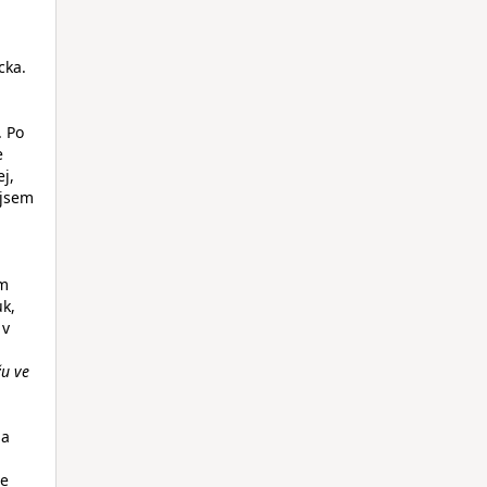
cka.
. Po
e
j,
 jsem
ím
uk,
 v
žu ve
 a
že