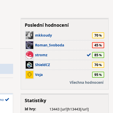
Poslední hodnocení
mkkoudy
70
Roman_Svoboda
45
stromz
85
ShieldCZ
70
Voja
95
Všechna hodnocení
no
Statistiky
Id hry:
13443