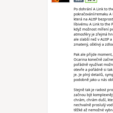
Po dohrání A Link to the
pokračování/remaku A L
která na ALttP bezpros
líbivému A Link to the 
když možnost míření po
atmosféry je zřejmá hne
ale slabší než v ALttP 
zmatený, ošklivý a zdlo
Pak ale přijde moment,
Ocarina konečně začne
pořádně využívat možno
otevře a pořádně si ta
je. Je plný detailů, sy
podobně jako u nás obl
Stejně tak je radost p
začnou být komplexnější
chrám, chrám duší, kte
nechvalně proslulý vodn
těžké až nemožné vybra