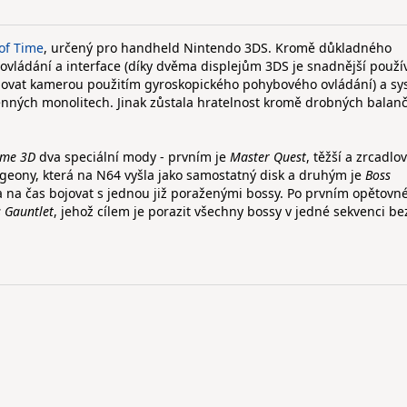
of Time
, určený pro handheld Nintendo 3DS. Kromě důkladného
í ovládání a interface (díky dvěma displejům 3DS je snadnější použí
bovat kamerou použitím gyroskopického pohybového ovládání) a s
nných monolitech. Jinak zůstala hratelnost kromě drobných balan
ime 3D
dva speciální mody - prvním je
Master Quest
, těžší a zrcadlo
eony, která na N64 vyšla jako samostatný disk a druhým je
Boss
a na čas bojovat s jednou již poraženými bossy. Po prvním opětov
 Gauntlet
, jehož cílem je porazit všechny bossy v jedné sekvenci be