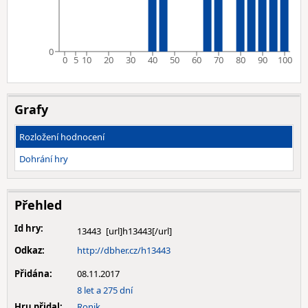
0
0
5
10
20
30
40
50
60
70
80
90
100
Grafy
Rozložení hodnocení
Dohrání hry
Přehled
Id hry:
13443
Odkaz:
http://dbher.cz/h13443
Přidána:
08.11.2017
8 let a 275 dní
Hru přidal:
Ronik