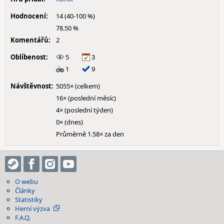
Hodnocení:
14 (40-100 %)
78.50 %
Komentářů:
2
Oblíbenost:
5
3
1
9
Návštěvnost:
5055× (celkem)
16× (poslední měsíc)
4× (poslední týden)
0× (dnes)
Průměrně 1.58× za den
O webu
Články
Statistiky
Herní výzva
F.A.Q.