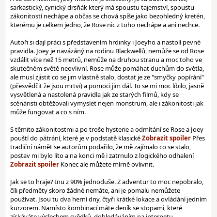
sarkastický, cynický drsňák který má spoustu tajemství, spoustu
zákonitostí nechápe a občas se chová spíše jako bezohledný kretén,
kterému je celkem jedno, že Rose nic z toho nechápe a ani nechce.
Autoři si dají práci s představením hrdinky i Joeyho a nastolí pevné
pravidla. Joey je navázáný na rodinu Blackwellů, nemůže se od Rose
vzdálit více než 15 metrů, nemůže na druhou stranu a moc toho ve
skutečném světě neovlivní. Rose může pomáhat duchům do světla,
ale musí zjistit co se jim vlastně stalo, dostat je ze "smyčky popírání"
(přesvědčit že jsou mrtví) a pomoci jim dál. To se mi moc líbilo, jasně
vysvětlená a nastolená pravidla jak ze starých filmů, kdy se
scénáristi obtěžovali vymyslet nejen monstrum, ale i zákonitosti jak
může fungovat a co s ním.
S těmito zákonitostmi a po troše hysterie a odmítání se Rose a Joey
pouští do pátrání, které je v podstatě klasické
Přes
tradiční námět se autorům podařilo, že mě zajímalo co se stalo,
postav mi bylo líto a na konci mě i zatrnulo z logického odhalení
Konec ale můžete mírně ovlivnit.
Jak se to hraje? Inu z 90% jednoduše. Z adventur to moc nepobralo,
číli předměty skoro žádné nemáte, ani je pomalu nemůžete
používat. Jsou tu dva herní dny, čtyři krátké lokace a ovládání jedním
kurzorem. Namísto kombinací máte deník se stopami, které
získáváte výslechem svědků, dohledáváním na internetu,