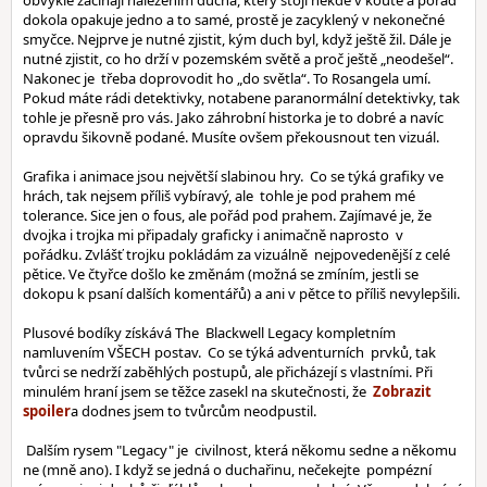
obvykle začínají nalezením ducha, který stojí někde v koutě a pořád
dokola opakuje jedno a to samé, prostě je zacyklený v nekonečné
smyčce. Nejprve je nutné zjistit, kým duch byl, když ještě žil. Dále je
nutné zjistit, co ho drží v pozemském světě a proč ještě „neodešel“.
Nakonec je třeba doprovodit ho „do světla“. To Rosangela umí.
Pokud máte rádi detektivky, notabene paranormální detektivky, tak
tohle je přesně pro vás. Jako záhrobní historka je to dobré a navíc
opravdu šikovně podané. Musíte ovšem překousnout ten vizuál.
Grafika i animace jsou největší slabinou hry. Co se týká grafiky ve
hrách, tak nejsem příliš vybíravý, ale tohle je pod prahem mé
tolerance. Sice jen o fous, ale pořád pod prahem. Zajímavé je, že
dvojka i trojka mi připadaly graficky i animačně naprosto v
pořádku. Zvlášť trojku pokládám za vizuálně nejpovedenější z celé
pětice. Ve čtyřce došlo ke změnám (možná se zmíním, jestli se
dokopu k psaní dalších komentářů) a ani v pětce to příliš nevylepšili.
Plusové bodíky získává The Blackwell Legacy kompletním
namluvením VŠECH postav. Co se týká adventurních prvků, tak
tvůrci se nedrží zaběhlých postupů, ale přicházejí s vlastními. Při
minulém hraní jsem se těžce zasekl na skutečnosti, že
a dodnes jsem to tvůrcům neodpustil.
Dalším rysem "Legacy" je civilnost, která někomu sedne a někomu
ne (mně ano). I když se jedná o duchařinu, nečekejte pompézní