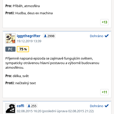
Pro:
Příběh, atmosféra
Proti:
Hudba, deus ex machina
+13
iggythegrifter
2998
Dohráno
19.12.2019 13:39
75
PC
Příjemně napsaná epizoda se zajímavě fungujícím světem,
sympaticky otrávenou hlavní postavou a výborně budovanou
atmosférou.
Pro:
délka, svět
Proti:
nečitelný text
+11
coffi
255
Dohráno
02.08.2015 16:20
(poslední úprava 02.08.2015 21:22)