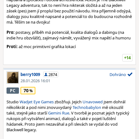
Legacy adventura, tak to není hra nikterak složitá a až na jeden
zásek (pes) jsem jí proplul bez použití návodu. Hra příjemně odsýpá,
dialogy jsou kvalitně napsané a potenciál to do budoucna rozhodně
má. Těším se na dvojku!
Pro:
postavy, příběh má potenciál, kvalita dialogů a dabingu (na
indie hru obzvlášť), zajímavý námět, vyvážený mix napětí a humoru
Proti:
až moc primitivní grafika lokací
+14
berry1009
2874
Dohráno
28.01.2026 16:01
70
PC
Studio
Wadjet Eye Games
zbožňuji. Jejich
Unavowed
jsem dohrál
několikrát a pod nimi znovuvydaný
Technobabylon
mě okouzlil
také, stejně jako starší
Gemini Rue
. V tvorbě je poznat jejich typický
rukopis při vytváření animací, dialogů a také v pojetí luštění
hádanek. Proto jsem nezaváhal a při slevách se vydal do vod
Blackwell legacy.