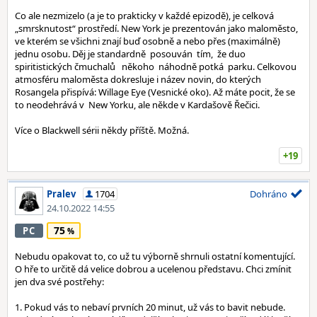
Co ale nezmizelo (a je to prakticky v každé epizodě), je celková
„smrsknutost“ prostředí. New York je prezentován jako maloměsto,
ve kterém se všichni znají buď osobně a nebo přes (maximálně)
jednu osobu. Děj je standardně posouván tím, že duo
spiritistických čmuchalů někoho náhodně potká parku. Celkovou
atmosféru maloměsta dokresluje i název novin, do kterých
Rosangela přispívá: Willage Eye (Vesnické oko). Až máte pocit, že se
to neodehrává v New Yorku, ale někde v Kardašově Řečici.
Více o Blackwell sérii někdy příště. Možná.
+19
Pralev
1704
Dohráno
24.10.2022 14:55
75
PC
Nebudu opakovat to, co už tu výborně shrnuli ostatní komentující.
O hře to určitě dá velice dobrou a ucelenou představu. Chci zmínit
jen dva své postřehy:
1. Pokud vás to nebaví prvních 20 minut, už vás to bavit nebude.