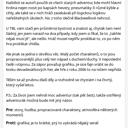
Naštěstí se autoři poučili ze všech starých adventur, kde mohl hlavní
hrdina nejen nosit po kapsách hevery, pneumatiky či různé kýble a
cihly, ale také se v nich hráči zasekávali při logickou logikou
neřešitelných úkolech. Nic z toho slečně Blackwellové nehrozí.
U TBL vám stačí jen průměrná bystrost a znalost aj, chyták tam není
žádný, jen jsem narazil na dva případy, kdy jsem si říkal, že to „takhle
nějak musí jít“, ale nešlo. Hráč musel nejdřív proklikat to, co po něm
hra proklikat chtěla.
Ale jinak se jedná o skvělou věc. Malý počet charakterů, o to jsou
propracovanější; plus celý ten nápad s duchem/duchy. V neposlední
řadě i vtipnou. Za zápor považuji grafiku. Je sice fajn vrátit se do
looku devadesátkových her, ale hře z roku 2006 to na ničem nepřidá.
Těším se až prubnu dlaší díly a rozhodně se chystám i na čtvrtý,
který vyšel letos.
P.S.: Za život jsem nehrál moc adventur (tak pět šest), takže ostřílený
adventurák možná bude mít jiný názor.
Pro:
story, hudba, propracované charaktery, atmosféra některých
momentů
Proti:
grafika; je to krátké, prý to vykrádá nějaký seriál