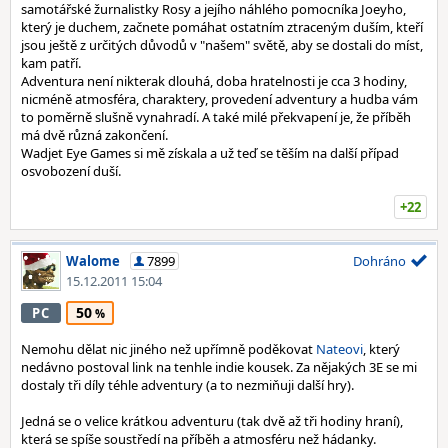
samotářské žurnalistky Rosy a jejího náhlého pomocníka Joeyho,
který je duchem, začnete pomáhat ostatním ztraceným duším, kteří
jsou ještě z určitých důvodů v "našem" světě, aby se dostali do míst,
kam patří.
Adventura není nikterak dlouhá, doba hratelnosti je cca 3 hodiny,
nicméně atmosféra, charaktery, provedení adventury a hudba vám
to poměrně slušně vynahradí. A také milé překvapení je, že příběh
má dvě různá zakončení.
Wadjet Eye Games si mě získala a už teď se těším na další případ
osvobození duší.
+22
Walome
7899
Dohráno
15.12.2011 15:04
50
PC
Nemohu dělat nic jiného než upřímně poděkovat
Nateovi
, který
nedávno postoval link na tenhle indie kousek. Za nějakých 3E se mi
dostaly tři díly téhle adventury (a to nezmiňuji další hry).
Jedná se o velice krátkou adventuru (tak dvě až tři hodiny hraní),
která se spíše soustředí na příběh a atmosféru než hádanky.