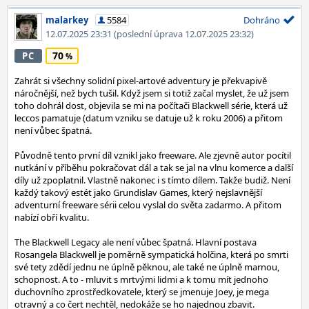
malarkey
5584
Dohráno
12.07.2025 23:31
(poslední úprava 12.07.2025 23:32)
70
PC
Zahrát si všechny solidní pixel-artové adventury je překvapivě
náročnější, než bych tušil. Když jsem si totiž začal myslet, že už jsem
toho dohrál dost, objevila se mi na počítači Blackwell série, která už
leccos pamatuje (datum vzniku se datuje už k roku 2006) a přitom
není vůbec špatná.
Původně tento první díl vznikl jako freeware. Ale zjevně autor pocítil
nutkání v příběhu pokračovat dál a tak se jal na vlnu komerce a další
díly už zpoplatnil. Vlastně nakonec i s tímto dílem. Takže budiž. Není
každý takový estét jako Grundislav Games, který nejslavnější
adventurní freeware sérii celou vyslal do světa zadarmo. A přitom
nabízí obří kvalitu.
The Blackwell Legacy ale není vůbec špatná. Hlavní postava
Rosangela Blackwell je poměrně sympatická holčina, která po smrti
své tety zdědí jednu ne úplně pěknou, ale také ne úplně marnou,
schopnost. A to - mluvit s mrtvými lidmi a k tomu mít jednoho
duchovního zprostředkovatele, který se jmenuje Joey, je mega
otravný a co čert nechtěl, nedokáže se ho najednou zbavit.