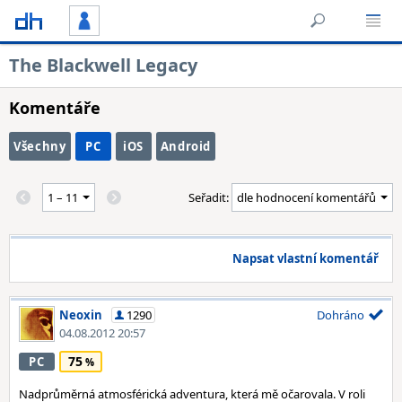
The Blackwell Legacy
Komentáře
Všechny
PC
iOS
Android
Seřadit:
Napsat vlastní komentář
Neoxin
1290
Dohráno
04.08.2012 20:57
75
PC
Nadprůměrná atmosférická adventura, která mě očarovala. V roli