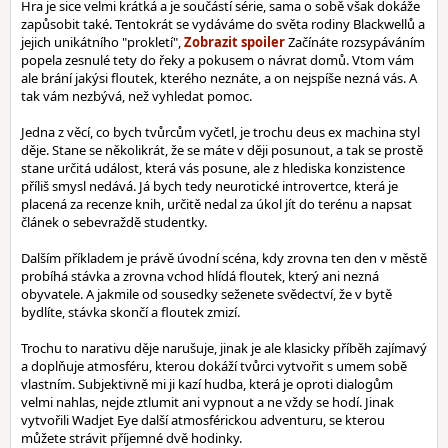
Hra je sice velmi krátká a je součástí série, sama o sobě však dokáže
zapůsobit také. Tentokrát se vydáváme do světa rodiny Blackwellů a
jejich unikátního "prokletí",
Začínáte rozsypáváním
popela zesnulé tety do řeky a pokusem o návrat domů. Vtom vám
ale brání jakýsi floutek, kterého neznáte, a on nejspíše nezná vás. A
tak vám nezbývá, než vyhledat pomoc.
Jedna z věcí, co bych tvůrcům vyčetl, je trochu deus ex machina styl
děje. Stane se několikrát, že se máte v ději posunout, a tak se prostě
stane určitá událost, která vás posune, ale z hlediska konzistence
příliš smysl nedává. Já bych tedy neurotické introvertce, která je
placená za recenze knih, určitě nedal za úkol jít do terénu a napsat
článek o sebevraždě studentky.
Dalším příkladem je právě úvodní scéna, kdy zrovna ten den v městě
probíhá stávka a zrovna vchod hlídá floutek, který ani nezná
obyvatele. A jakmile od sousedky seženete svědectví, že v bytě
bydlíte, stávka skončí a floutek zmizí.
Trochu to narativu děje narušuje, jinak je ale klasicky příběh zajímavý
a doplňuje atmosféru, kterou dokáží tvůrci vytvořit s umem sobě
vlastním. Subjektivně mi ji kazí hudba, která je oproti dialogům
velmi nahlas, nejde ztlumit ani vypnout a ne vždy se hodí. Jinak
vytvořili Wadjet Eye další atmosférickou adventuru, se kterou
můžete strávit příjemné dvě hodinky.