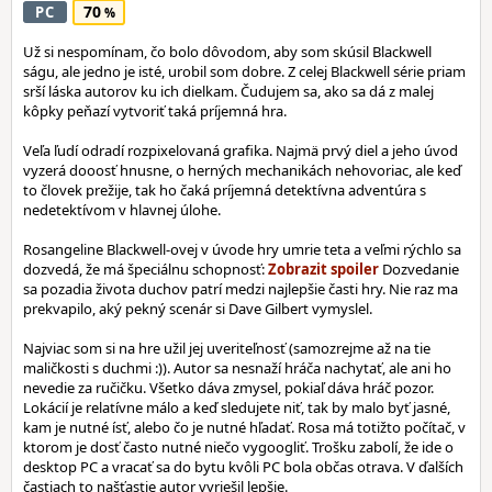
70
PC
Už si nespomínam, čo bolo dôvodom, aby som skúsil Blackwell
ságu, ale jedno je isté, urobil som dobre. Z celej Blackwell série priam
srší láska autorov ku ich dielkam. Čudujem sa, ako sa dá z malej
kôpky peňazí vytvoriť taká príjemná hra.
Veľa ľudí odradí rozpixelovaná grafika. Najmä prvý diel a jeho úvod
vyzerá dooosť hnusne, o herných mechanikách nehovoriac, ale keď
to človek prežije, tak ho čaká príjemná detektívna adventúra s
nedetektívom v hlavnej úlohe.
Rosangeline Blackwell-ovej v úvode hry umrie teta a veľmi rýchlo sa
dozvedá, že má špeciálnu schopnosť:
Dozvedanie
sa pozadia života duchov patrí medzi najlepšie časti hry. Nie raz ma
prekvapilo, aký pekný scenár si Dave Gilbert vymyslel.
Najviac som si na hre užil jej uveriteľnosť (samozrejme až na tie
maličkosti s duchmi :)). Autor sa nesnaží hráča nachytať, ale ani ho
nevedie za ručičku. Všetko dáva zmysel, pokiaľ dáva hráč pozor.
Lokácií je relatívne málo a keď sledujete niť, tak by malo byť jasné,
kam je nutné ísť, alebo čo je nutné hľadať. Rosa má totižto počítač, v
ktorom je dosť často nutné niečo vygoogliť. Trošku zabolí, že ide o
desktop PC a vracať sa do bytu kvôli PC bola občas otrava. V ďalších
častiach to našťastie autor vyriešil lepšie.