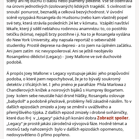
scény ani rej duchů či ďáblů nebo plameny pekelné. Vše se odehrává
na úrovni jednotlivých (izolovaných) lidských tragédií. S civilností se
snoubí ponurost, beznaděj a celková bezvýchodnost. V úvodní
scéně vysypává Rosangela do Hudsonu (nebo kam vlastně) popel
své tety, která strávila posledních 24 let v kómatu. Vzápětí navštíví
lékaře, který jí sdělí neblahou rodinnou anamnézu: to, co postihlo
tetičku (kóma), nejspíš brzy postihne i ji. Na to je Rosangela vyslána
do New York University, aby napsala reportáž o sebevraždě
studentky. Prostě deprese na depresi - a to jsem na úplném začátku.
Ani jsem zatím nic nevyspoileroval. Ani se ještě neobjevilo
Rosangelino dědictví (Legacy) - Joey Mallone ve své duchovité
podobě.
Á propós Joey Mallone: v Legacy vystupuje jakási jeho prapůvodní
podoba, o které jsem nepochyboval, že je to bývalý soukromý
detektiv z třicátých let. I jeho jméno je parafráze Phila Marlowa z
Chandlerových knížek a noirových bijáků s Humprey Bogartem.
Joey kolem sebe neustále hází drsné hlášky, Rosangelu oslovuje
„babydoll“ a podobně přezíravě, problémy řeší zásadně násilím. To v
dalších epizodách zmizelo a Joey se změnil v uvážlivého a
přemýšlivého týpka. Z dalších epizod zmizely i drobné sviňárničky,
které duo R+J v „Legacy“ páchá při konání dobra
.
„Legacy“ je prostě jakási zárodečná vývojová fáze. Hodně témat a
motivů tady nahozených bylo v dalších epizodách opomenuto,
nedovysvětleno či přímo popřeno.