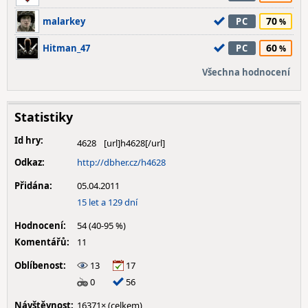
70
malarkey
PC
60
Hitman_47
PC
Všechna hodnocení
Statistiky
Id hry:
4628
Odkaz:
http://dbher.cz/h4628
Přidána:
05.04.2011
15 let a 129 dní
Hodnocení:
54 (40-95 %)
Komentářů:
11
Oblíbenost:
13
17
0
56
Návštěvnost:
16371× (celkem)