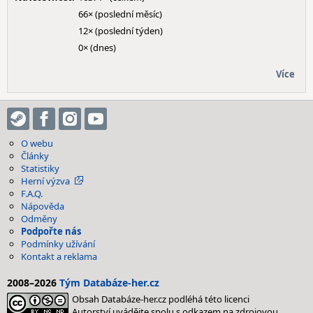
66× (poslední měsíc)
12× (poslední týden)
0× (dnes)
Více
O webu
Články
Statistiky
Herní výzva
F.A.Q.
Nápověda
Odměny
Podpořte nás
Podmínky užívání
Kontakt a reklama
2008–2026
Tým Databáze-her.cz
Obsah Databáze-her.cz podléhá této licenci
Autorství uvádějte spolu s odkazem na zdrojovou