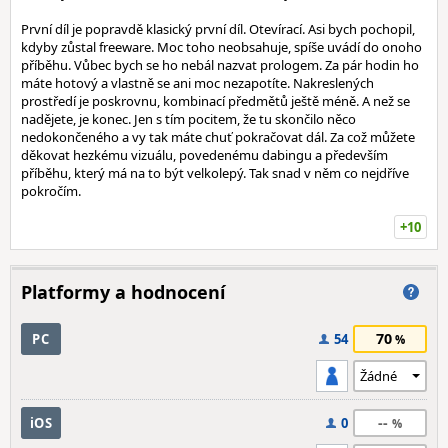
První díl je popravdě klasický první díl. Otevírací. Asi bych pochopil,
kdyby zůstal freeware. Moc toho neobsahuje, spíše uvádí do onoho
příběhu. Vůbec bych se ho nebál nazvat prologem. Za pár hodin ho
máte hotový a vlastně se ani moc nezapotíte. Nakreslených
prostředí je poskrovnu, kombinací předmětů ještě méně. A než se
nadějete, je konec. Jen s tím pocitem, že tu skončilo něco
nedokončeného a vy tak máte chuť pokračovat dál. Za což můžete
děkovat hezkému vizuálu, povedenému dabingu a především
příběhu, který má na to být velkolepý. Tak snad v něm co nejdříve
pokročím.
+10
Platformy a hodnocení
70
PC
54
--
iOS
0