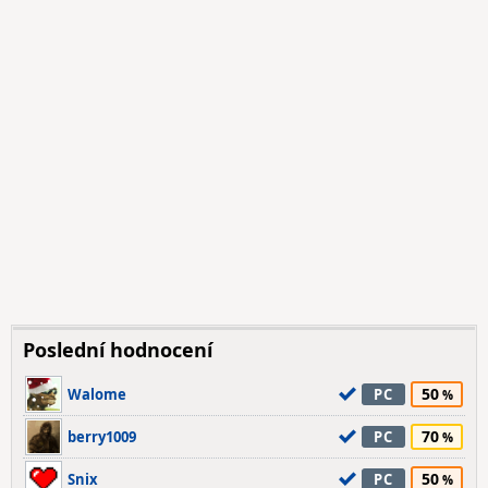
Poslední hodnocení
50
Walome
PC
70
berry1009
PC
50
Snix
PC