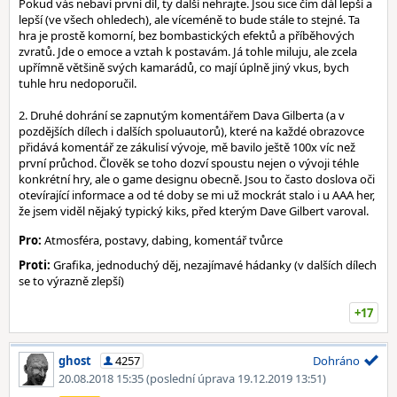
Pokud vás nebaví první díl, ty další nehrajte. Jsou sice čím dál lepší a
lepší (ve všech ohledech), ale víceméně to bude stále to stejné. Ta
hra je prostě komorní, bez bombastických efektů a příběhových
zvratů. Jde o emoce a vztah k postavám. Já tohle miluju, ale zcela
upřímně většině svých kamarádů, co mají úplně jiný vkus, bych
tuhle hru nedoporučil.
2. Druhé dohrání se zapnutým komentářem Dava Gilberta (a v
pozdějších dílech i dalších spoluautorů), které na každé obrazovce
přidává komentář ze zákulisí vývoje, mě bavilo ještě 100x víc než
první průchod. Člověk se toho dozví spoustu nejen o vývoji téhle
konkrétní hry, ale o game designu obecně. Jsou to často doslova oči
otevírající informace a od té doby se mi už mockrát stalo i u AAA her,
že jsem viděl nějaký typický kiks, před kterým Dave Gilbert varoval.
Pro:
Atmosféra, postavy, dabing, komentář tvůrce
Proti:
Grafika, jednoduchý děj, nezajímavé hádanky (v dalších dílech
se to výrazně zlepší)
+17
ghost
4257
Dohráno
20.08.2018 15:35
(poslední úprava 19.12.2019 13:51)