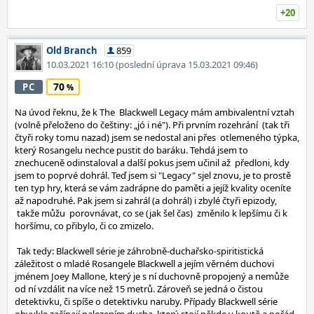
+20
Old Branch
859
10.03.2021 16:10
(poslední úprava 15.03.2021 09:46)
70
PC
Na úvod řeknu, že k The Blackwell Legacy mám ambivalentní vztah
(volně přeloženo do češtiny: „jó i né"). Při prvním rozehrání (tak tři
čtyři roky tomu nazad) jsem se nedostal ani přes otlemeného týpka,
který Rosangelu nechce pustit do baráku. Tehdá jsem to
znechuceně odinstaloval a další pokus jsem učinil až předloni, kdy
jsem to poprvé dohrál. Teď jsem si "Legacy" sjel znovu, je to prostě
ten typ hry, která se vám zadrápne do paměti a jejíž kvality oceníte
až napodruhé. Pak jsem si zahrál (a dohrál) i zbylé čtyři epizody,
takže můžu porovnávat, co se (jak šel čas) změnilo k lepšímu či k
horšímu, co přibylo, či co zmizelo.
Tak tedy: Blackwell série je záhrobně-duchařsko-spiritistická
záležitost o mladé Rosangele Blackwell a jejím věrném duchovi
jménem Joey Mallone, který je s ní duchovně propojený a nemůže
od ní vzdálit na více než 15 metrů. Zároveň se jedná o čistou
detektivku, či spíše o detektivku naruby. Případy Blackwell série