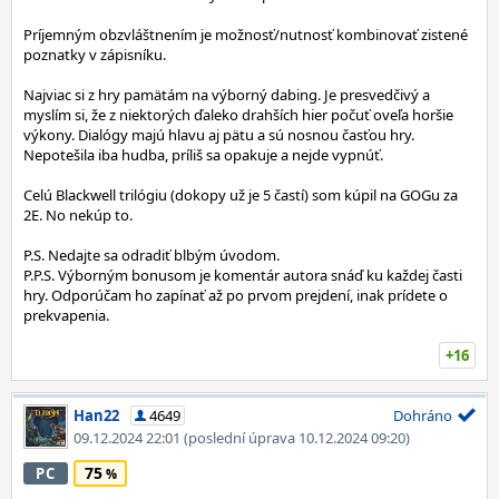
Príjemným obzvláštnením je možnosť/nutnosť kombinovať zistené
poznatky v zápisníku.
Najviac si z hry pamätám na výborný dabing. Je presvedčivý a
myslím si, že z niektorých ďaleko drahších hier počuť oveľa horšie
výkony. Dialógy majú hlavu aj pätu a sú nosnou časťou hry.
Nepotešila iba hudba, príliš sa opakuje a nejde vypnúť.
Celú Blackwell trilógiu (dokopy už je 5 častí) som kúpil na GOGu za
2E. No nekúp to.
P.S. Nedajte sa odradiť blbým úvodom.
P.P.S. Výborným bonusom je komentár autora snáď ku každej časti
hry. Odporúčam ho zapínať až po prvom prejdení, inak prídete o
prekvapenia.
+16
Han22
4649
Dohráno
09.12.2024 22:01
(poslední úprava 10.12.2024 09:20)
75
PC