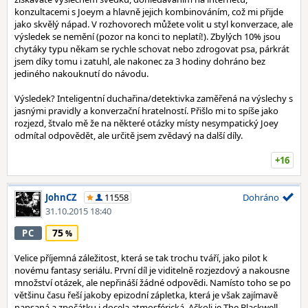
konzultacemi s Joeym a hlavně jejich kombinováním, což mi přijde
jako skvělý nápad. V rozhovorech můžete volit u styl konverzace, ale
výsledek se nemění (pozor na konci to neplatí!). Zbylých 10% jsou
chytáky typu někam se rychle schovat nebo zdrogovat psa, párkrát
jsem díky tomu i zatuhl, ale nakonec za 3 hodiny dohráno bez
jediného nakouknutí do návodu.
Výsledek? Inteligentní duchařina/detektivka zaměřená na výslechy s
jasnými pravidly a konverzační hratelností. Přišlo mi to spíše jako
rozjezd, štvalo mě že na některé otázky místy nesympatický Joey
odmítal odpovědět, ale určitě jsem zvědavý na další díly.
+16
JohnCZ
11558
Dohráno
31.10.2015 18:40
75
PC
Velice příjemná záležitost, která se tak trochu tváří, jako pilot k
novému fantasy seriálu. První díl je viditelně rozjezdový a nakousne
množství otázek, ale nepřináší žádné odpovědi. Namísto toho se po
většinu času řeší jakoby epizodní zápletka, která je však zajímavě
napsaná a zpočátku i docela atmosférická. Ačkoli je The Blackwell