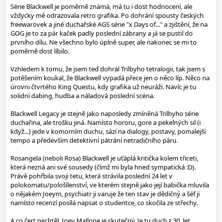
Série Blackwell je poměrně známá, má tu i dost hodnocení, ale
vždycky mě odrazovala retro grafika. Po dohrání spousty českých
freewarovek a jiné duchařské AGS série "x Days of..." a zjištění, že na
GOG je to za pár kaček padly poslední zábrany a já se pustil do
prvního dílu. Ne všechno bylo úplně super, ale nakonec se mi to
poměrně dost líbilo.
Vzhledem k tomu, že jsem teď dohrál Trilbyho tetralogii, tak jsem s
potěšením koukal, že Blackwell vypadá přece jen o něco líp. Něco na
úrovni čtvrtého King Questu, kdy grafika už neuráží. Navíc je tu
solidní dabing, hudba a náladová poslední scéna.
Blackwell Legacy je stejně jako naposledy zmíněná Trilbyho série
duchařina, ale trošku jiná. Namísto hororu, gore a pekelných sil (i
když...) jede v komorním duchu, sází na dialogy, postavy, pomalejší
tempo a především detektivní pátrání netradičního páru.
Rosangela (neboli Rosa) Blackwell je uťáplá kritička kolem třiceti,
která nezná ani své sousedy (čímž mi byla hned sympatická :D).
Právě pohřbila svoji tetu, která strávila poslední 24 let v
polokomatu/pološílenství, ve kterém stejně jako její babička mluvila
o nějakém Joeym, psychiatr ji varuje že ten stav je dědičný a šéf ji
namísto recenzí posílá napsat o studentce, co skočila ze střechy.
A co čert nechtěl, Joey Mallone je skutečný. Je tu duch z 30. let,