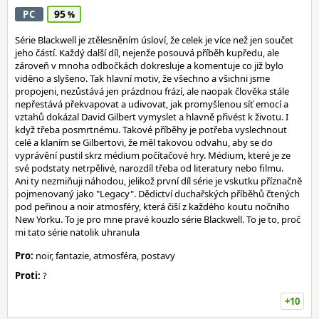
95
PC
Série Blackwell je ztělesněním úsloví, že celek je více než jen součet
jeho částí. Každý další díl, nejenže posouvá příběh kupředu, ale
zároveň v mnoha odbočkách dokresluje a komentuje co již bylo
viděno a slyšeno. Tak hlavní motiv, že všechno a všichni jsme
propojeni, nezůstává jen prázdnou frází, ale naopak člověka stále
nepřestává překvapovat a udivovat, jak promyšlenou síť emocí a
vztahů dokázal David Gilbert vymyslet a hlavně přivést k životu. I
když třeba posmrtnému. Takové příběhy je potřeba vyslechnout
celé a klaním se Gilbertovi, že měl takovou odvahu, aby se do
vyprávění pustil skrz médium počítačové hry. Médium, které je ze
své podstaty netrpělivé, narozdíl třeba od literatury nebo filmu.
Ani ty nezmiňuji náhodou, jelikož první díl série je vskutku příznačně
pojmenovaný jako "Legacy". Dědictví duchařských příběhů čtených
pod peřinou a noir atmosféry, která čiší z každého koutu nočního
New Yorku. To je pro mne pravé kouzlo série Blackwell. To je to, proč
mi tato série natolik uhranula
Pro:
noir, fantazie, atmosféra, postavy
Proti:
?
+10