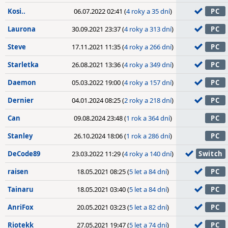
Kosi..
06.07.2022 02:41 (
4 roky a 35 dní
)
PC
Laurona
30.09.2021 23:37 (
4 roky a 313 dní
)
PC
Steve
17.11.2021 11:35 (
4 roky a 266 dní
)
PC
Starletka
26.08.2021 13:36 (
4 roky a 349 dní
)
PC
Daemon
05.03.2022 19:00 (
4 roky a 157 dní
)
PC
Dernier
04.01.2024 08:25 (
2 roky a 218 dní
)
PC
Can
09.08.2024 23:48 (
1 rok a 364 dní
)
PC
Stanley
26.10.2024 18:06 (
1 rok a 286 dní
)
PC
DeCode89
23.03.2022 11:29 (
4 roky a 140 dní
)
Switch
raisen
18.05.2021 08:25 (
5 let a 84 dní
)
PC
Tainaru
18.05.2021 03:40 (
5 let a 84 dní
)
PC
AnriFox
20.05.2021 03:23 (
5 let a 82 dní
)
PC
Riotekk
27.05.2021 19:47 (
5 let a 74 dní
)
PC