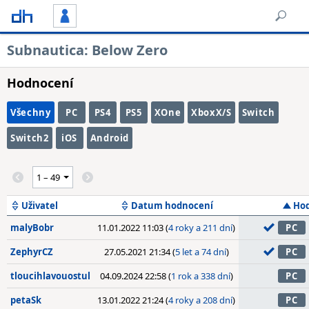
Subnautica: Below Zero
Hodnocení
Všechny
PC
PS4
PS5
XOne
XboxX/S
Switch
Switch2
iOS
Android
Uživatel
Datum hodnocení
Ho
malyBobr
11.01.2022 11:03 (
4 roky a 211 dní
)
PC
ZephyrCZ
27.05.2021 21:34 (
5 let a 74 dní
)
PC
tloucihlavouostul
04.09.2024 22:58 (
1 rok a 338 dní
)
PC
petaSk
13.01.2022 21:24 (
4 roky a 208 dní
)
PC