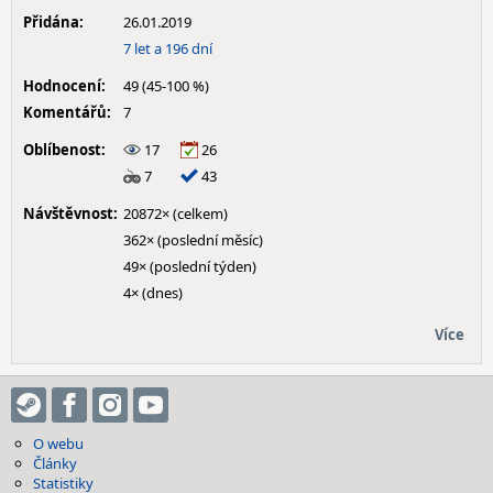
Přidána:
26.01.2019
7 let a 196 dní
Hodnocení:
49 (45-100 %)
Komentářů:
7
Oblíbenost:
17
26
7
43
Návštěvnost:
20872× (celkem)
362× (poslední měsíc)
49× (poslední týden)
4× (dnes)
Více
O webu
Články
Statistiky