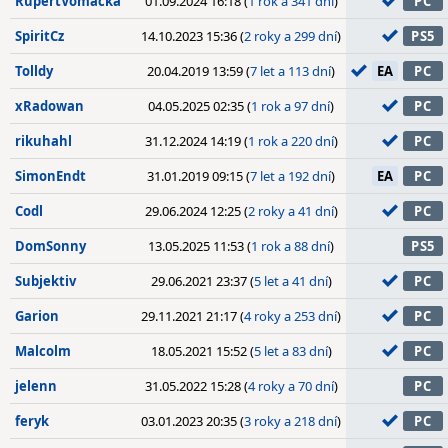
RupertVomacka
01.09.2024 16:18 (
1 rok a 341 dní
)
PC
SpiritCz
14.10.2023 15:36 (
2 roky a 299 dní
)
PS5
Tolldy
20.04.2019 13:59 (
7 let a 113 dní
)
EA
PC
xRadowan
04.05.2025 02:35 (
1 rok a 97 dní
)
PC
rikuhahl
31.12.2024 14:19 (
1 rok a 220 dní
)
PC
SimonEndt
31.01.2019 09:15 (
7 let a 192 dní
)
EA
PC
Codl
29.06.2024 12:25 (
2 roky a 41 dní
)
PC
DomSonny
13.05.2025 11:53 (
1 rok a 88 dní
)
PS5
Subjektiv
29.06.2021 23:37 (
5 let a 41 dní
)
PC
Garion
29.11.2021 21:17 (
4 roky a 253 dní
)
PC
Malcolm
18.05.2021 15:52 (
5 let a 83 dní
)
PC
jelenn
31.05.2022 15:28 (
4 roky a 70 dní
)
PC
feryk
03.01.2023 20:35 (
3 roky a 218 dní
)
PC