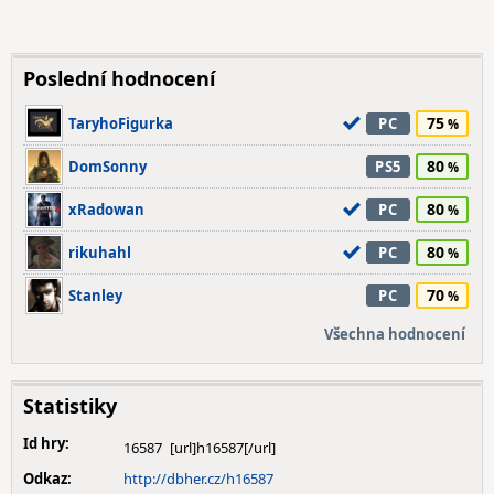
Poslední hodnocení
75
TaryhoFigurka
PC
80
DomSonny
PS5
80
xRadowan
PC
80
rikuhahl
PC
70
Stanley
PC
Všechna hodnocení
Statistiky
Id hry:
16587
Odkaz:
http://dbher.cz/h16587