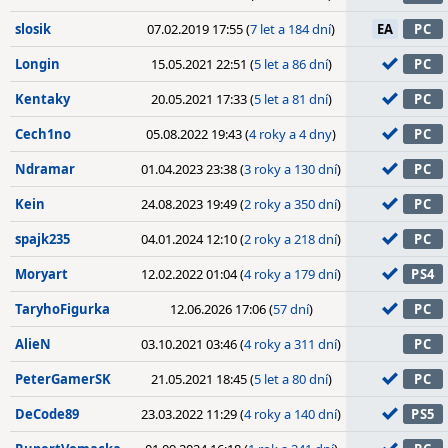
slosik
07.02.2019 17:55 (
7 let a 184 dní
)
EA
PC
Longin
15.05.2021 22:51 (
5 let a 86 dní
)
PC
Kentaky
20.05.2021 17:33 (
5 let a 81 dní
)
PC
Cech1no
05.08.2022 19:43 (
4 roky a 4 dny
)
PC
Ndramar
01.04.2023 23:38 (
3 roky a 130 dní
)
PC
Kein
24.08.2023 19:49 (
2 roky a 350 dní
)
PC
spajk235
04.01.2024 12:10 (
2 roky a 218 dní
)
PC
Moryart
12.02.2022 01:04 (
4 roky a 179 dní
)
PS4
TaryhoFigurka
12.06.2026 17:06 (
57 dní
)
PC
AlieN
03.10.2021 03:46 (
4 roky a 311 dní
)
PC
PeterGamerSK
21.05.2021 18:45 (
5 let a 80 dní
)
PC
DeCode89
23.03.2022 11:29 (
4 roky a 140 dní
)
PS5