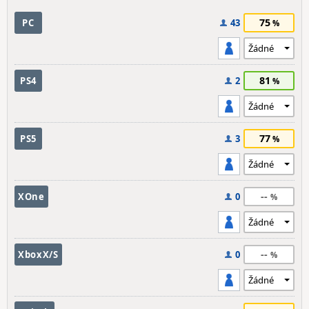
75
PC
43
81
PS4
2
77
PS5
3
--
XOne
0
--
XboxX/S
0