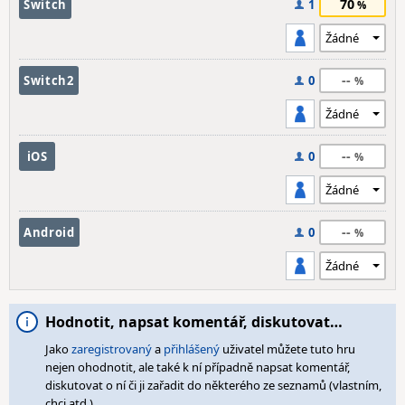
70
Switch
1
--
Switch2
0
--
iOS
0
--
Android
0
Hodnotit, napsat komentář, diskutovat…
Jako
zaregistrovaný
a
přihlášený
uživatel můžete tuto hru
nejen ohodnotit, ale také k ní případně napsat komentář,
diskutovat o ní či ji zařadit do některého ze seznamů (vlastním,
chci atd.).