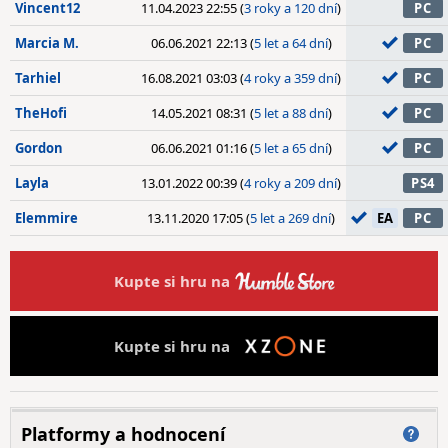
Vincent12
11.04.2023 22:55 (
3 roky a 120 dní
)
PC
Marcia M.
06.06.2021 22:13 (
5 let a 64 dní
)
PC
Tarhiel
16.08.2021 03:03 (
4 roky a 359 dní
)
PC
TheHofi
14.05.2021 08:31 (
5 let a 88 dní
)
PC
Gordon
06.06.2021 01:16 (
5 let a 65 dní
)
PC
Layla
13.01.2022 00:39 (
4 roky a 209 dní
)
PS4
Elemmire
13.11.2020 17:05 (
5 let a 269 dní
)
EA
PC
Kupte si hru na
Kupte si hru na
Platformy a hodnocení