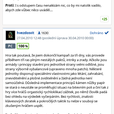
Proti:
I s odstupem času nenalézám nic, co by mi natolik vadilo,
abych zde vůbec něco uváděl....
+25
hvezdosvit
1630
Dohráno
27.04.2010 12:48
(poslední úprava 30.04.2010 00:00)
100
PC
Hra tak poutavá, že jsem dokončil kampaň za tři dny, vás provede
příběhem tří ras plným nestálých paktů, intriky a zrady. Ačkoliv jsou
armády i principy stavění pro jednotlivé strany velmi odlišné, jsou
strany výborně vybalancové (upraveno mnoha patchi). Některé
jednotky disponují speciálními vlastnostmi jako létání, zahrabání,
zneviditelnění a plošné zviditelnění a žádná jednotka není
samoúčelná. Důsledná implementace principů kámen nůžky papír
se stará o neustále se proměňující situaci na bitevním poli a činí tak z
hry více hráčů orgastický rychloklikací zážitek, po němž člověk padá
bez ohledu na výsledek vyčerpáním. Bez rychlosti, znalosti
klávesových zkratek a pokročilých taktik tu nelze v souboji se
zkušeným hráčem uspět.