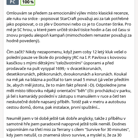
100
PC
Omlouvám se předem za emocionální výlev místo klasické recenze,
ale ruku na srdce - popisovat StarCraft považuji asi za tak potřebné
jako popisovat, o co jde v Doomovi nebo co je to Counter-Strike. Pro
mě je SC hrou, u které jsem určitě strávil tisíce hodin a čas od času si
znovu projedu alespoň kampaň (mimochodem remaster považuji za
hodně povedený).
Čím začít? Nikdy nezapomenu, když jsem coby 12 letý kluk vešel o
polední pauze ve škole do prodejny JRC na I. P. Pavlova s kovovou
kasičkou s mými dětskými "celoživotními" úsporami a před
prodavače na pult vysypal 1699,- v dvacetikorunách,
desetikorunách, pětikorunách, dvoukorunách a korunách. Koukal
na mě jak na blázna a počítal to tam snad 5 minut (já večer předtím
3x, abych měl jistotu, že to mám fakt přesně :-D). Odpoledne jsme
měli místo tělocviku nějaký orientační "běh" (čti: procházku) v parku,
já šel s kamarády poslední v zástupu s manuálem v ruce a četl ten
neskutečně dobře napsaný příběh. Totéž pak v metru a autobusu
cestou domů, doma, pak instalace, první spuštění...
Neuměl jsem v té době ještě tak dobře anglicky, takže z příběhu v
samotné hře jsem paradoxně napoprvé ještě tolik neměl. Dodnes
vzpomínám na třetí misi za Terrany s cílem "Survive for 30 minutes",
kdy jsem netušil, co znamená slovo survive, a myslel si, že za 30