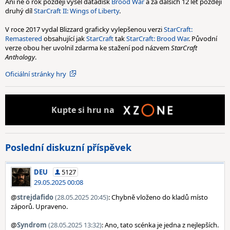
Ani ne o rok později vyšel datadisk
Brood War
a za dalších 12 let později
druhý díl
StarCraft II: Wings of Liberty
.
V roce 2017 vydal Blizzard graficky vylepšenou verzi
StarCraft:
Remastered
obsahující jak
StarCraft
tak
StarCraft: Brood War
. Původní
verze obou her uvolnil zdarma ke stažení pod názvem
StarCraft
Anthology
.
Oficiální stránky hry
Kupte
si hru na
Poslední diskuzní příspěvek
DEU
5127
29.05.2025 00:08
@
strejdafido
(28.05.2025 20:45)
: Chybně vloženo do kladů místo
záporů. Upraveno.
@
Syndrom
(28.05.2025 13:32)
: Ano, tato scénka je jedna z nejlepších.