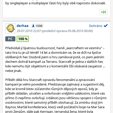
by singleplayer a multiplayer části hry byly obě naprosto dokonalé.
+31
derhaa
1008
Dohráno
29.07.2010 22:07
(poslední úprava 05.08.2010 00:00)
100
PC
Předvídali jí špatnou budoucnost, hanili „warcraftem ve vesmíru“ –
tato hra tu je už téměř 14 let a domnívám se, že se drží na špičce
oblíbených her. Osobně jsem si hru zamiloval poté, co jsem jedním
dechem dohrál kampaň za Terrans. Starcraft je jedna z dalších her,
kde nemohu být objektivní a z komentáře číší obávaná zaujatost ...
nelze jinak.
Příběh dělá hru Starcraft opravdu fenomenální a zpracování
kampaní je velmi povedené. Představuje zajímavý a sugestivní děj,
kde se kromě bitev zúčastníte různých dějových eposů, kdy je
příběh skládán, utvářen a ovlivňován vnějšími událostmi, které vás
přímo či nepřímo ovlivňují. Události jsou většinou spojeni s různými
osobnostmi, které samotný příběh obohacují. Za zmínku stojí Jim
Raynor, Maršál konfederace, který vedl počáteční boje na Mar Sara
proti Zergům, dále pak Kerrigan, terranská žena, které byla