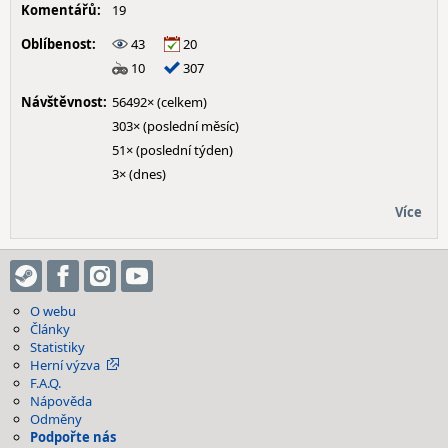
Komentářů:
19
Oblíbenost:
43
20
10
307
Návštěvnost:
56492× (celkem)
303× (poslední měsíc)
51× (poslední týden)
3× (dnes)
Více
O webu
Články
Statistiky
Herní výzva
F.A.Q.
Nápověda
Odměny
Podpořte nás