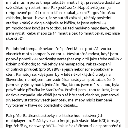
minut musím porazit nepřítele. 29 minut v háji, já se sotva dostal ze
své základny, restart mise. Pak ještě asi 2x. Napočtvrté jsem jen
rezignovaně položil ruce do klína, koukal, jak mi Zergové koušou
základnu, kroutil hlavou, že se autoři zbláznili, uběhly poslední
vteřiny, krátký dialog a objevila se hláška, že jsem vyhrál :-))
(mimochodem když jsem to zkoušel teď nedávno naposledy, tak
jsem vyčistil celou mapu za 14 minut a pak 16 minut čekal, než mise
skončí :-D)
Po dohrání kampaně nekonečné paření Melee proti AI, tvorba
vlastních misí a kampaní v editoru... Neskutečná radost, když jsem
poprvé porazil 2 AI protivníky naráz (bez exploitů jako třeba wall-in v
úzkém průchodu; to mě tehdy ani nenapadlo). Pak zakoupení
oficiálních příruček (pro SC i BW) a jejich nekonečné opakované
čtení. Pamatuji se, když jsem byl v létě několik týdnů u tety na
Slovensku, neměl jsem tam žádné kamarády ani počítač a děsně
jsem se ty týdny nudil. Jediná knížka, kterou jsem měl s sebou, byla
právě tahle příručka ke StarCraftu. Pročetl jsem ji tam tolikrát, že se
doslova rozpadla. Ale věděl jsem o té hře snad všechno, pamatoval
si všechny statistiky všech jednotek, měl mapy misí z kampaně
"vyfocené" v hlavě do posledního detailu...
Pak přišel Battle.net a stovky, ne-li tisíce hodin strávených
multiplayerem. Začátky v klanu fmejdi, pak vlastní klan KAT, turnaje,
ligy, žebříčky, clan wary, WGT... Pak i nějaké čichnutí k e-sport scéně (i