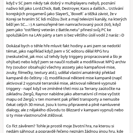
když v SC jsem nikdy tak dobrý v multiplayeru nebyl), poznání
naživo lidí jako Lord.Chick, BaB, Destroyer, Kaos a dalších... Uctívání
korejských progamerů jako SlayerS_`BoxeR` a těžká závist, že v
Koreji se hraním SC lidi můžou živit a mají televizní kanály, na kterých
běží jen SC... :-) A samozřejmě ten namrachrovaný pocit (lol), když
jsem jako "ostřílený veterán z Battle.netu" přinesl svůj PC ke
spolužákům na LAN párty a tam si bez většího úsilí vodil 2 naráz :-D
Dokázal bych o téhle hře mluvit fakt hodiny a ani jsem se nedotkl
témat, jako například když jsem v SC editoru dělal RPG hru
(neskutečné, jak moc už tehdy byly triggery propracované a šlo je
ohýbat) nebo když jsem se naučil rozbalit a modifikovat MPQ archiv
hry (soubor obsahující všechny asssety jako kampaňové mise,
zvuky, filmečky, textury atd.), udělal vlastní amatérský překlad
kampaně do češtiny :-D, modifikoval některé mise kampaně (např.
aktivoval 2 vypnuté terranské mise, aktivoval některé vypnuté
triggery - např. když ve zmíněné třetí misi za Terrany zaútočíte na
základnu Zergů, Raynor nabídne jako alternativní cíl mise vyčistit
mapu od Zergů; v ten moment pak přiletí transporty a nemusíte
čekat celých 30 minut. Jsou k tomu připravené a plně namluvené
dialogy, ale z nějakého důvodu to Blizzard v kampani vypnul) nebo
si ty mise vlastnoručně ztěžoval.
Co říct závěrem? Tohle je prostě moje životní hra, na kterou si
nedám sáhnout a popravdě řečeno neznám žádnou jinou hru, kde