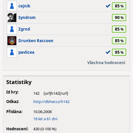
85
cejnik
90
Syndrom
85
Zgrnd
85
Drunken Raccoon
95
pavlicea
Všechna hodnocení
Statistiky
Id hry:
142
Odkaz:
http://dbher.cz/h142
Přidána:
10.06.2008
18 let a 61 dní
Hodnocení:
430 (0-100 %)