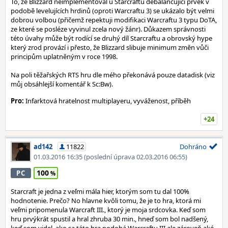
To, že Blizzard neimplementoval u Starcraftu debalancující prvek v
podobě levelujících hrdinů (oproti Warcraftu 3) se ukázalo být velmi
dobrou volbou (přičemž repektuji modifikaci Warcraftu 3 typu DoTA,
ze které se posléze vyvinul zcela nový žánr). Důkazem správnosti
této úvahy může být rodící se druhý díl Starcraftu a obrovský hype
který zrod provází i přesto, že Blizzard slibuje minimum změn vůči
principům uplatněným v roce 1998.
Na poli těžařských RTS hru dle mého překonává pouze datadisk (viz
můj obsáhlejší komentář k Sc:Bw).
Pro:
Infarktová hratelnost multiplayeru, vyváženost, příběh
+24
ad142
11822
Dohráno
01.03.2016 16:35
(poslední úprava 02.03.2016 06:55)
100
PC
Starcraft je jedna z veľmi mála hier, ktorým som tu dal 100%
hodnotenie. Prečo? No hlavne kvôli tomu, že je to hra, ktorá mi
veľmi pripomenula Warcraft III., ktorý je moja srdcovka. Keď som
hru prvýkrát spustil a hral zhruba 30 min., hneď som bol nadšený,