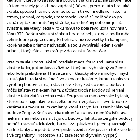
keď som videl, ako sa táto hra podobá Warcraftu III ale zároveň aké
sú tam rozdiely (a je ich naozaj dosť.) Dôvod, prečo je táto hra taká
skvelá, spočíva hlavne v tom, že sú tam tri veľmi odlišne hrateľné
strany, (Terrani, Zergovia, Protossovia) ktoré sú odlišné ako po
vizuálnej, tak po hrateľnej stránke, čo v dnešnej dobe nie je nič
zvláštne, ale vtedy (teda v roku 1998) to bola revolučná novinka v
žánri RTS. Ďalšou silnou stránkou hry je príbeh, ktorý je podľa mňa
veľmi dobre prepracovaný. Príbeh sa vinie cez všetky tri kampane,
ktoré na seba priamo nadväzujú a spolu vytvárajú jeden skvelý
príbeh, ktorý ešte aj pokračuje v datadisku Brood War.
Vrátim sa ale k tomu aké sú rozdiely medzi frakciami. Terrani sú
vlastne ľudia, potomkovia väzňov, ktorý boli vyhostený zo Zeme
lebo bola preľudnená. Hrá sa za nich klasicky ako v mnohých iných
stratégiách. Teda si najímajú vojakov cez kasárne, kupujú tanky vo
výrobnej budove a majú staviteľov, ktorý keď dokončia budovu
môžu ísť stavať niekam inam. Z týchto troch národov sú Terrani
vlastne taká zlatá stredná cesta. Zergovia sú mimozemské bytosti,
ktoré spoliehajú hlavne na veľkú presilu, vojakov si neverbujú cez
kasárne ale tvoria sa im cez larvy, ktoré sa vytvárajú sami v hlavnej
budove Zergov. Keď stavitelia dokončia budovu nemôžu ísť stavať
niekam inam lebo sa zmutujú do budovy. Takisto sa zergské budovy
nemôžu stavať kdekoľvek, iba na tzv. "plazivosti" (creep). Nemajú
žiadne tanky ani podobné vojenské vozidlá, Zergovia sú totiž všetko
živé organizmy. Protossovia sú zase technicky veľmi vyspelý