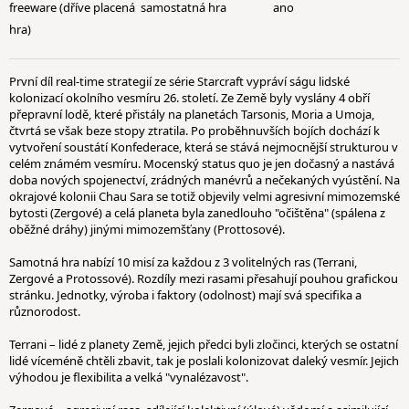
freeware (dříve placená
samostatná hra
ano
hra)
První díl real-time strategií ze série Starcraft vypráví ságu lidské
kolonizací okolního vesmíru 26. století. Ze Země byly vyslány 4 obří
přepravní lodě, které přistály na planetách Tarsonis, Moria a Umoja,
čtvrtá se však beze stopy ztratila. Po proběhnuvších bojích dochází k
vytvoření soustátí Konfederace, která se stává nejmocnější strukturou v
celém známém vesmíru. Mocenský status quo je jen dočasný a nastává
doba nových spojenectví, zrádných manévrů a nečekaných vyústění. Na
okrajové kolonii Chau Sara se totiž objevily velmi agresivní mimozemské
bytosti (Zergové) a celá planeta byla zanedlouho "očištěna" (spálena z
oběžné dráhy) jinými mimozemšťany (Prottosové).
Samotná hra nabízí 10 misí za každou z 3 volitelných ras (Terrani,
Zergové a Protossové). Rozdíly mezi rasami přesahují pouhou grafickou
stránku. Jednotky, výroba i faktory (odolnost) mají svá specifika a
různorodost.
Terrani – lidé z planety Země, jejich předci byli zločinci, kterých se ostatní
lidé víceméně chtěli zbavit, tak je poslali kolonizovat daleký vesmír. Jejich
výhodou je flexibilita a velká "vynalézavost".