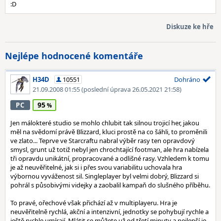
:D
Diskuze ke hře
Nejlépe hodnocené komentáře
H34D
10551
Dohráno
21.09.2008 01:55
(poslední úprava 26.05.2021 21:58)
95
PC
Jen málokteré studio se mohlo chlubit tak silnou trojicí her, jakou
měl na svědomí právě Blizzard, kluci prostě na co šáhli, to proměnili
ve zlato... Teprve ve Starcraftu nabral výběr rasy ten opravdový
smysl, grunt už totiž nebyl jen chrochtající footman, ale hra nabízela
tři opravdu unikátní, propracované a odlišné rasy. Vzhledem k tomu
je až neuvěřitelné, jak si i přes svou variabilitu uchovala hra
výbornou vyváženost sil. Singleplayer byl velmi dobrý, Blizzard si
pohrál s působivými videjky a zaobalil kampaň do slušného příběhu.
To pravé, ořechové však přichází až v multiplayeru. Hra je
neuvěřitelně rychlá, akční a intenzivní, jednotky se pohybují rychle a
ještě rychle umírají. Mlátit se můžete už od třetí minuty a nejlepší je,