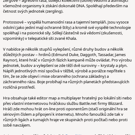
Zergové – agresivní rasa, sdílející kolektivní (úlové) vědomí a asimilující
všemožné organismy k získání dokonalé DNA. Spoléhají především na
četnost svých jednotek (zergling).
Protossové – vyspělá humanoidní rasa a tajemní templáři. Jsou vysoce
odolní (jako jediní mají ochranné štíty) a kromě své vyspělé technologie
spoléhají i na psionické síly. Sdílejí částečně svá vědomí (zkušenosti,
vzpomínky) v telepatické síti zvané Khala.
V nabídce je několik stupňů vylepšení, různé druhy budov a několik
důležitých postav – hrdinů (Edmund Duke, Daggoth, Tassadar, James
Raynor), které hráč v různých fázích kampaně může ovládat. Pro výrobu
jednotek, budov a vylepšení se zde těží dvě suroviny – krystaly a plyn.
Náplň jednotlivých misí spočívá v těžbě, výrobě a porážce nepřítele s
tím, že se zde objeví i mise obranného (ochrana základny) a
záchranného rázu. Boje probíhají na různých planetách představujících
rozličná prostředí.
Hra obsahuje také editor map a multiplayer hratelný po lokální síti nebo
přes vlastní internetovou hráčskou službu Battle.net firmy Blizzard.
Hráči zde mohou hrát on-line proti oponentům (stačí originální hra se
sériovým číslem a připojení k internetu). Mnoho fanoušků zde tak v
různých ligách a turnajích hraje ve skupinách proti počítači nebo proti
sobě navzájem.