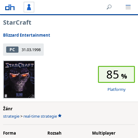
StarCraft
Blizzard Entertainment
PC
31.03.1998
85
Platformy
Žánr
strategie
>
real-time strategie
Forma
Rozsah
Multiplayer