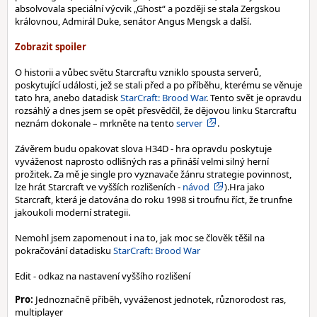
absolvovala speciální výcvik „Ghost“ a později se stala Zergskou
královnou, Admirál Duke, senátor Angus Mengsk a další.
O historii a vůbec světu Starcraftu vzniklo spousta serverů,
poskytující události, jež se stali před a po příběhu, kterému se věnuje
tato hra, anebo datadisk
StarCraft: Brood War
. Tento svět je opravdu
rozsáhlý a dnes jsem se opět přesvědčil, že dějovou linku Starcraftu
neznám dokonale – mrkněte na tento
server
.
Závěrem budu opakovat slova H34D - hra opravdu poskytuje
vyváženost naprosto odlišných ras a přináší velmi silný herní
prožitek. Za mě je single pro vyznavače žánru strategie povinnost,
lze hrát Starcraft ve vyšších rozlišeních -
návod
).Hra jako
Starcraft, která je datována do roku 1998 si troufnu říct, že trunfne
jakoukoli moderní strategii.
Nemohl jsem zapomenout i na to, jak moc se člověk těšil na
pokračování datadisku
StarCraft: Brood War
Edit - odkaz na nastavení vyššího rozlišení
Pro:
Jednoznačně příběh, vyváženost jednotek, různorodost ras,
multiplayer