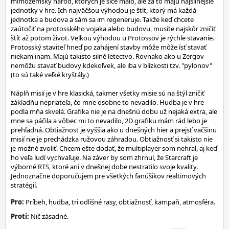
mimozemský národ, ktorých je síce málo, ale za to majú najsilnejšie
jednotky v hre. Ich najväčšou výhodou je štít, ktorý má každá
jednotka a budova a sám sa im regeneruje. Takže keď chcete
zaútočiť na protosského vojaka alebo budovu, musíte najskôr zničiť
štít až potom život. Veľkou výhodou u Protossov je rýchle stavanie.
Protosský staviteľ hneď po zahájení stavby môže môže ísť stavať
niekam inam. Majú takisto silné letectvo. Rovnako ako u Zergov
nemôžu stavať budovy kdekoľvek, ale iba v blízkosti tzv. "pylonov"
(to sú také veľké kryštály.)
Náplň misií je v hre klasická, takmer všetky misie sú na štýl zničiť
základňu nepriateľa, čo mne osobne to nevadilo. Hudba je v hre
podla mňa skvelá. Grafika nie je na dnešnú dobu už nejaká extra, ale
mne sa páčila a vôbec mi to nevadilo, 2D grafiku mám rád lebo je
prehľadná. Obtiažnosť je vyššia ako u dnešných hier a prejsť väčšinu
misií nie je prechádzka ružovou záhradou. Obtiažnosť si takisto nie
je možné zvoliť. Chcem ešte dodať, že multiplayer som nehral, aj keď
ho veľa ľudí vychvaľuje. Na záver by som zhrnul, že Starcraft je
výborné RTS, ktoré ani v dnešnej dobe nestratilo svoje kvality.
Jednoznačne doporučujem pre všetkých fanúšikov realtimových
stratégií.
Pro:
Príbeh, hudba, tri odlišné rasy, obtiažnosť, kampaň, atmosféra.
Proti:
Nič zásadné.