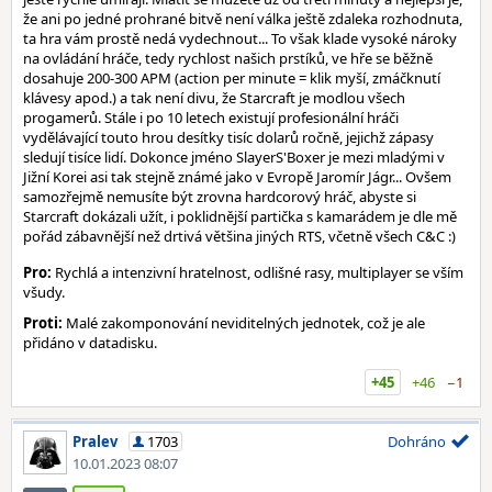
že ani po jedné prohrané bitvě není válka ještě zdaleka rozhodnuta,
ta hra vám prostě nedá vydechnout... To však klade vysoké nároky
na ovládání hráče, tedy rychlost našich prstíků, ve hře se běžně
dosahuje 200-300 APM (action per minute = klik myší, zmáčknutí
klávesy apod.) a tak není divu, že Starcraft je modlou všech
progamerů. Stále i po 10 letech existují profesionální hráči
vydělávající touto hrou desítky tisíc dolarů ročně, jejichž zápasy
sledují tisíce lidí. Dokonce jméno SlayerS'Boxer je mezi mladými v
Jižní Korei asi tak stejně známé jako v Evropě Jaromír Jágr... Ovšem
samozřejmě nemusíte být zrovna hardcorový hráč, abyste si
Starcraft dokázali užít, i poklidnější partička s kamarádem je dle mě
pořád zábavnější než drtivá většina jiných RTS, včetně všech C&C :)
Pro:
Rychlá a intenzivní hratelnost, odlišné rasy, multiplayer se vším
všudy.
Proti:
Malé zakomponování neviditelných jednotek, což je ale
přidáno v datadisku.
+45
+46
−1
Pralev
1703
Dohráno
10.01.2023 08:07