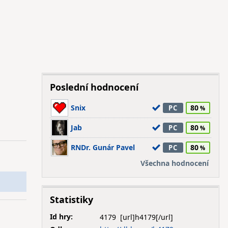
Poslední hodnocení
Snix
80
PC
Jab
80
PC
RNDr. Gunár Pavel
80
PC
Všechna hodnocení
Statistiky
Id hry:
4179