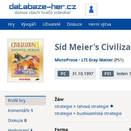
domov všech hráčů videoher
Hry
Vývojáři
Uživatelé
Diskuze
Herní výzva
Sid Meier's Civiliz
MicroProse
•
LTI Gray Matter
(PS1)
31.10.1997
leden 
PC
PS1
Žánr
Profil hry
strategie
>
tahová strategie
Komentáře
1
strategie
>
budovatelská strategie
Diskuze
0
Forma
Hodnocení
3