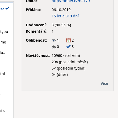
Odkaz:
http://dbher.cz/h4179
no
Přidána:
06.10.2010
15 let a 310 dní
Hodnocení:
3 (80-95 %)
Komentářů:
1
 typu
Oblíbenost:
1
2
máme
0
3
o..
Návštěvnost:
10960× (celkem)
29× (poslední měsíc)
s
5× (poslední týden)
tní
0× (dnes)
m
Více
h
í s