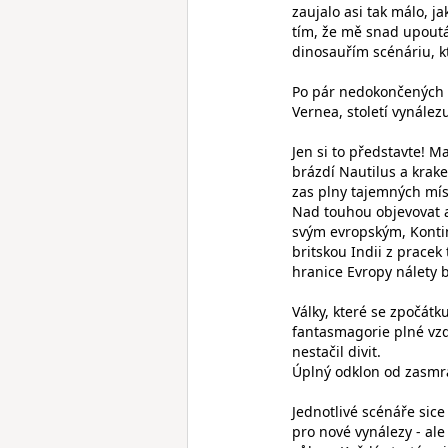
zaujalo asi tak málo, j
tím, že mě snad upoutá
dinosauřím scénáriu, kt
Po pár nedokončených h
Vernea, století vynále
Jen si to představte! M
brázdí Nautilus a krake
zas plny tajemných mís
Nad touhou objevovat a 
svým evropským, Konti
britskou Indii z pracek
hranice Evropy nálety 
Války, které se zpočátk
fantasmagorie plné vzd
nestačil divit.
Úplný odklon od zasmrá
Jednotlivé scénáře sic
pro nové vynálezy - ale