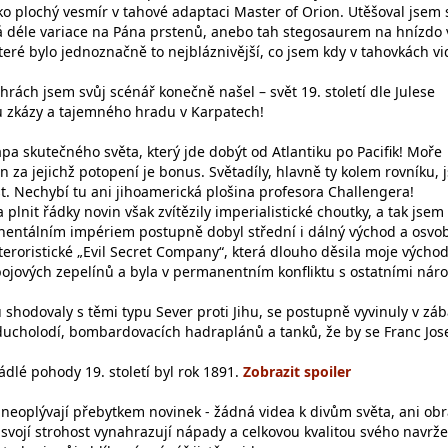
ako plochý vesmír v tahové adaptaci Master of Orion. Utěšoval jsem 
 déle variace na Pána prstenů, anebo tah stegosaurem na hnízdo 
eré bylo jednoznačně to nejbláznivější, co jsem kdy v tahovkách vi
rách jsem svůj scénář konečně našel – svět 19. století dle Julese
zu zkázy a tajemného hradu v Karpatech!
apa skutečného světa, který jde dobýt od Atlantiku po Pacifik! Moře
n za jejichž potopení je bonus. Světadíly, hlavně ty kolem rovníku, 
t. Nechybí tu ani jihoamerická plošina profesora Challengera!
plnit řádky novin však zvítězily imperialistické choutky, a tak jsem
nentálním impériem postupně dobyl střední i dálný východ a osvob
 teroristické „Evil Secret Company“, která dlouho děsila moje výcho
bojových zepelínů a byla v permanentním konfliktu s ostatními náro
u shodovaly s těmi typu Sever proti Jihu, se postupně vyvinuly v zá
ucholodí, bombardovacích hadraplánů a tanků, že by se Franc Jos
dlé pohody 19. století byl rok 1891.
e neoplývají přebytkem novinek - žádná videa k divům světa, ani ob
 svojí strohost vynahrazují nápady a celkovou kvalitou svého navrže