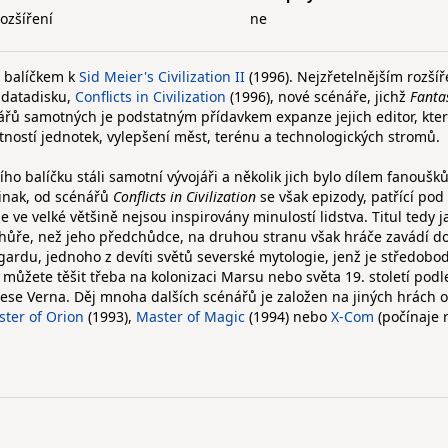
rozšíření
ne
m balíčkem k
Sid Meier's Civilization II
(1996). Nejzřetelnějším rozší
o datadisku,
Conflicts in Civilization
(1996), nové scénáře, jichž
Fantas
řů samotných je podstatným přídavkem expanze jejich editor, kter
ností jednotek, vylepšení měst, terénu a technologických stromů.
ího balíčku stáli samotní vývojáři a několik jich bylo dílem fanoušků
jinak, od scénářů
Conflicts in Civilization
se však epizody, patřící pod
 že ve velké většině nejsou inspirovány minulostí lidstva. Titul tedy j
hůře, než jeho předchůdce, na druhou stranu však hráče zavádí d
gardu, jednoho z devíti světů severské mytologie, jenž je středob
ůžete těšit třeba na kolonizaci Marsu nebo světa 19. století podl
lese Verna. Děj mnoha dalších scénářů je založen na jiných hrách 
ter of Orion
(1993),
Master of Magic
(1994) nebo
X-Com
(počínaje 