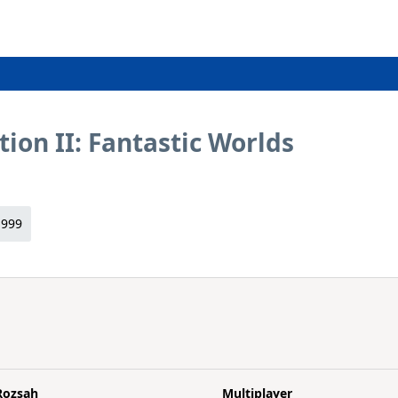
ation II: Fantastic Worlds
1999
Rozsah
Multiplayer