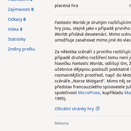
placená hra
Zajímavosti
0
Odkazy
0
Fantastic Worlds
je druhým rozšiřující
hry jsou, stejně jako v případě prvníh
Videa
3
Worlds
přidává devatenáct. Mimo scéná
Statistiky
umožňuje zasahovat mimo jiné do vlast
Změny profilu
Za několika scénáři z prvního rozšiřujíc
případě druhého rozšíření tomu není 
hlavičku
Fantastic Worlds
, odlišují tím,
učebnice dějepisu poslouží podstatně 
rozmanitějších prostředí, např. do Mid
scénáře „Norse Midgard“. Mimo něj se m
představ francouzského spisovatele Ju
společnosti
MicroProse
, kupříkladu
Mas
1995).
Oficiální stránky hry