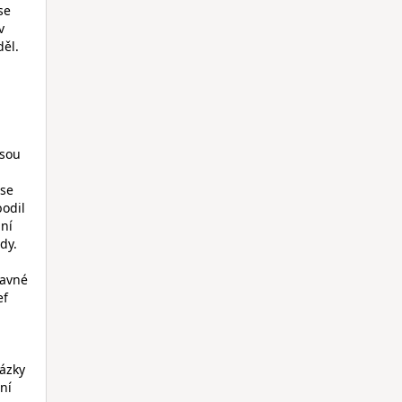
se
v
děl.
jsou
 se
odil
dní
dy.
bavné
ef
rázky
ní