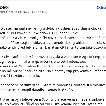
20390
Dohrá
ední úprava 08.04.2012 11:38)
CD case, manuál zvící knihy a dotazník s dnes absurdními otázkami
rnetu?, IBM Power PC?? Windows 3.11, nebo 95???“
 páně 1997 a Zlaté stránky měly navrch nad internetem! Nicméně 
e mi na PC se svojí sofistikovanou izometrickou grafikou a filmečky s
, jako tehdy před lety a bílým baňatým CRT monitorům také odzvonil
ou z Civilizací, která mě opravdu zaujala a vedle série Age of Empire
gií, co jsem hrál a hraji, ovšem s o to větší intenzitou.
se nedostal, Civilization III mě zklamala tak, že jsem ji dal do maturi
 IV na mě působí podivně cize. No a špatný vtip pro konzole, jméne
, raději rozebírat nebudu.
 nepodobné partiím šachu, které mi výborná Civilizace II v minulýc
 nedávnem dokoupil datadisk Fantastické světy.
strohé mapy v tahové verzi Xcomu, či načervenalá mapa a smlouván
 Těreškovovou, šířící po Marsu ruské kolonie rychlostí světla mě