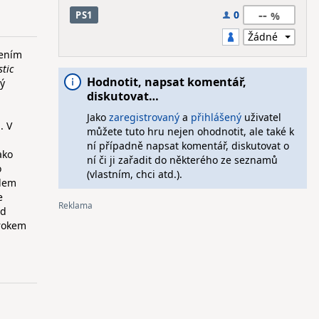
--
0
PS1
řením
tic
Hodnotit, napsat komentář,
ý
diskutovat…
Jako
zaregistrovaný
a
přihlášený
uživatel
. V
můžete tuto hru nejen ohodnotit, ale také k
ní případně napsat komentář, diskutovat o
ako
ní či ji zařadit do některého ze seznamů
o
(vlastním, chci atd.).
odem
e
od
rokem