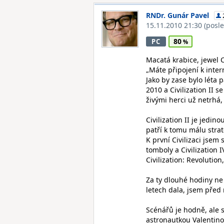
RNDr. Gunár Pavel
15.11.2010 21:30
(posl
80
PC
Macatá krabice, jewel 
„Máte připojení k inte
Jako by zase bylo léta
2010 a Civilization II s
živými herci už netrhá
Civilization II je jedin
patří k tomu málu strate
K první Civilizaci jsem 
tomboly a Civilization
Civilization: Revolution
Za ty dlouhé hodiny ne
letech dala, jsem před
Scénářů je hodně, ale 
astronautkou Valentinou