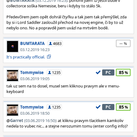
@
BUMTARATA
(03.12.2019 16:23)
: pohonil jsem :D Jestli bude v
collectorce soška Nemesise, beru i kdyby to stálo 5k.
Předevčírem jsem opět dohrál čtyřku a tak jsem tak přemýšlel, zda
by si i Lord Saddler zasloužil přechod na novej engine, či by to už
nebylo ono. No a popravdě jsem uvázl na mrtvém bodě.
--
BUMTARATA
4683
03.12.2019 16:23
It's practically official.
85
Tommywise
1235
PC
03.06.2019 19:05
tak uz sem na to dosel, musel sem kliknou pravym ale v menu-
keyboard
85
Tommywise
1235
PC
03.06.2019 18:50
@
Garret
(03.06.2019 16:50)
: at kliknu pravym tlacitkem kamkoliv
nedela to vubec nic... a stejne nerozumim tomu (enter config info)?