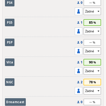
--
PS4
0
85
PS5
1
--
PSP
0
90
Vita
1
78
NGC
2
--
Dreamcast
0