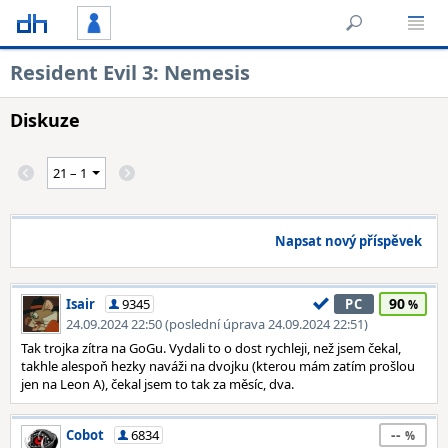
Resident Evil 3: Nemesis
Diskuze
Napsat nový příspěvek
90
Isair
9345
PC
24.09.2024 22:50 (poslední úprava 24.09.2024 22:51)
Tak trojka zítra na GoGu. Vydali to o dost rychleji, než jsem čekal,
takhle alespoň hezky naváži na dvojku (kterou mám zatím prošlou
jen na Leon A), čekal jsem to tak za měsíc, dva.
--
Cobot
6834