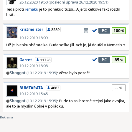
26.12.2020 19:50 (poslední úprava 26.12.2020 19:51)
Teda proti
remaku
je to poněkuď tužší... A je to celkově fakt rozdíl
hrát.
kristmeister
8589
100
PC
10.12.2019 18:09
Už je i venku sběratelka. Bude soška Jill. Ach jo, já doufal v Nemesis :/
85
Garret
11728
PC
10.12.2019 18:08
@
Shoggot
(10.12.2019 15:35)
: včera bylo pozdě!
--
BUMTARATA
4683
10.12.2019 15:45
@
Shoggot
(10.12.2019 15:35)
: Bude to asi hrozně stejný jako dvojka,
ale to je myslím úplně v pořádku.