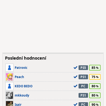
Poslední hodnocení
85
Patrovic
PS5
75
Peach
PS1
80
KEDO BEDO
PC
80
mkkoudy
PS1
90
Isair
PC