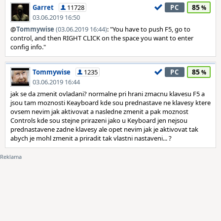
85
Garret
11728
PC
03.06.2019 16:50
@
Tommywise
(03.06.2019 16:44)
: "You have to push F5, go to
control, and then RIGHT CLICK on the space you want to enter
config info."
85
Tommywise
1235
PC
03.06.2019 16:44
jak se da zmenit ovladani? normalne pri hrani zmacnu klavesu F5 a
jsou tam moznosti Keayboard kde sou prednastave ne klavesy ktere
ovsem nevim jak aktivovat a nasledne zmenit a pak moznost
Controls kde sou stejne prirazeni jako u Keyboard jen nejsou
prednastavene zadne klavesy ale opet nevim jak je aktivovat tak
abych je mohl zmenit a priradit tak vlastni nastaveni... ?