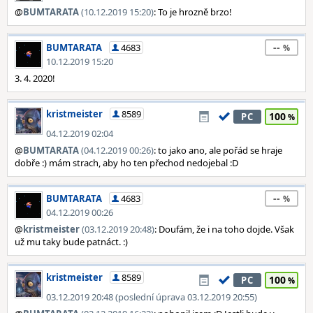
@
BUMTARATA
(10.12.2019 15:20)
: To je hrozně brzo!
--
BUMTARATA
4683
10.12.2019 15:20
3. 4. 2020!
kristmeister
8589
100
PC
04.12.2019 02:04
@
BUMTARATA
(04.12.2019 00:26)
: to jako ano, ale pořád se hraje
dobře :) mám strach, aby ho ten přechod nedojebal :D
--
BUMTARATA
4683
04.12.2019 00:26
@
kristmeister
(03.12.2019 20:48)
: Doufám, že i na toho dojde. Však
už mu taky bude patnáct. :)
kristmeister
8589
100
PC
03.12.2019 20:48 (poslední úprava 03.12.2019 20:55)