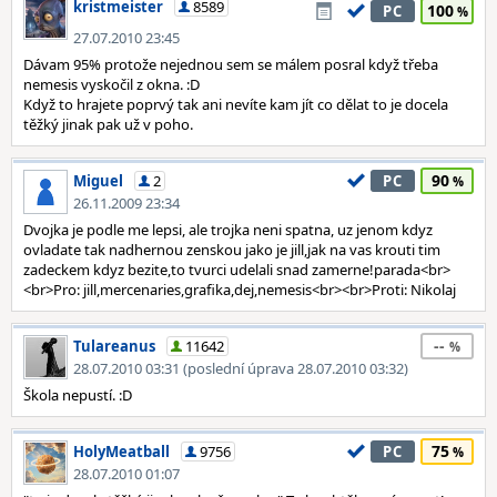
kristmeister
8589
100
PC
27.07.2010 23:45
Dávam 95% protože nejednou sem se málem posral když třeba
nemesis vyskočil z okna. :D
Když to hrajete poprvý tak ani nevíte kam jít co dělat to je docela
těžký jinak pak už v poho.
90
Miguel
2
PC
26.11.2009 23:34
Dvojka je podle me lepsi, ale trojka neni spatna, uz jenom kdyz
ovladate tak nadhernou zenskou jako je jill,jak na vas krouti tim
zadeckem kdyz bezite,to tvurci udelali snad zamerne!parada<br>
<br>Pro: jill,mercenaries,grafika,dej,nemesis<br><br>Proti: Nikolaj
--
Tulareanus
11642
28.07.2010 03:31 (poslední úprava 28.07.2010 03:32)
Škola nepustí. :D
75
HolyMeatball
9756
PC
28.07.2010 01:07