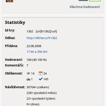
Všechna hodnocení
Statistiky
Id hry:
1362
Odkaz:
http://dbher.cz/h1362
Přidána:
22.08.2008
17 let a 356 dní
Hodnocení:
184 (40-100 %)
Komentářů:
7
Oblíbenost:
14
24
1
145
Návštěvnost:
30704× (celkem)
228× (poslední měsíc)
22× (poslední týden)
0× (dnes)