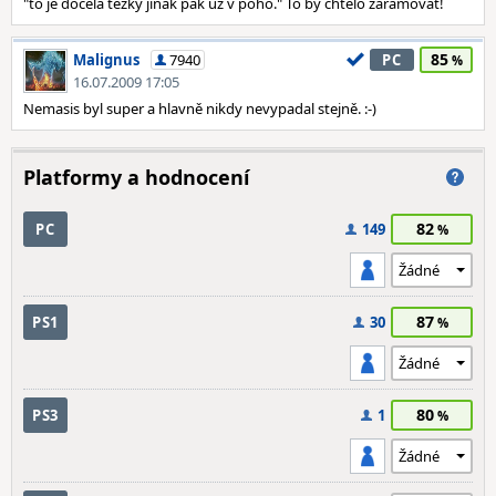
"to je docela těžký jinak pak už v poho." To by chtělo zarámovat!
85
Malignus
7940
PC
16.07.2009 17:05
Nemasis byl super a hlavně nikdy nevypadal stejně. :-)
Platformy a hodnocení
82
PC
149
87
PS1
30
80
PS3
1