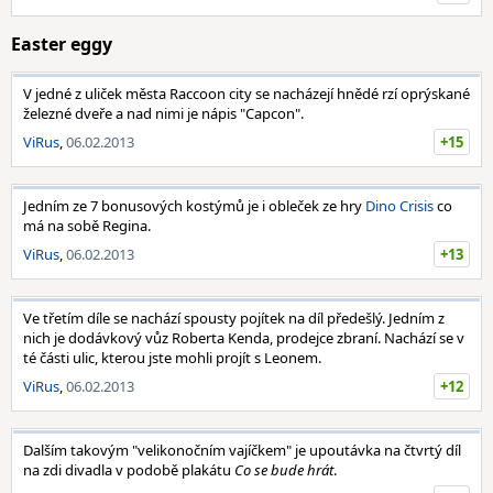
Easter eggy
V jedné z uliček města Raccoon city se nacházejí hnědé rzí oprýskané
železné dveře a nad nimi je nápis "Capcon".
ViRus
,
06.02.2013
+15
Jedním ze 7 bonusových kostýmů je i obleček ze hry
Dino Crisis
co
má na sobě Regina.
ViRus
,
06.02.2013
+13
Ve třetím díle se nachází spousty pojítek na díl předešlý. Jedním z
nich je dodávkový vůz Roberta Kenda, prodejce zbraní. Nachází se v
té části ulic, kterou jste mohli projít s Leonem.
ViRus
,
06.02.2013
+12
Dalším takovým "velikonočním vajíčkem" je upoutávka na čtvrtý díl
na zdi divadla v podobě plakátu
Co se bude hrát
.