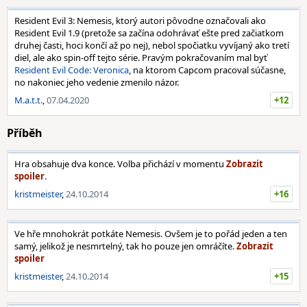
Resident Evil 3: Nemesis, ktorý autori pôvodne označovali ako
Resident Evil 1.9 (pretože sa začína odohrávať ešte pred začiatkom
druhej časti, hoci končí až po nej), nebol spočiatku vyvíjaný ako tretí
diel, ale ako spin-off tejto série. Pravým pokračovaním mal byť
Resident Evil Code: Veronica
, na ktorom Capcom pracoval súčasne,
no nakoniec jeho vedenie zmenilo názor.
M.a.t.t.
,
07.04.2020
+12
Příběh
Hra obsahuje dva konce. Volba přichází v momentu
.
kristmeister
,
24.10.2014
+16
Ve hře mnohokrát potkáte Nemesis. Ovšem je to pořád jeden a ten
samý, jelikož je nesmrtelný, tak ho pouze jen omráčíte.
kristmeister
,
24.10.2014
+15