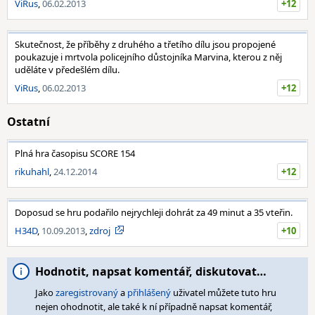
ViRus
,
06.02.2013
+12
Skutečnost, že příběhy z druhého a třetího dílu jsou propojené
poukazuje i mrtvola policejního důstojníka Marvina, kterou z něj
uděláte v předešlém dílu.
ViRus
,
06.02.2013
+12
Ostatní
Plná hra časopisu SCORE 154
rikuhahl
,
24.12.2014
+12
Doposud se hru podařilo nejrychleji dohrát za 49 minut a 35 vteřin.
H34D
,
10.09.2013
,
zdroj
+10
Hodnotit, napsat komentář, diskutovat…
Jako
zaregistrovaný
a
přihlášený
uživatel můžete tuto hru
nejen ohodnotit, ale také k ní případně napsat komentář,