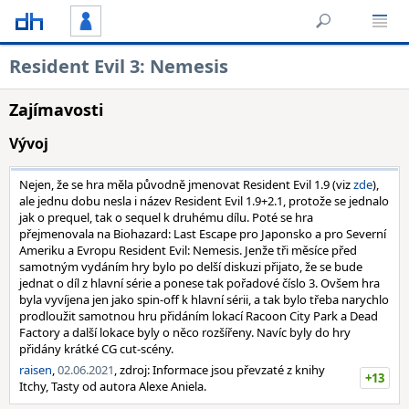
Resident Evil 3: Nemesis
Zajímavosti
Vývoj
Nejen, že se hra měla původně jmenovat Resident Evil 1.9 (viz
zde
),
ale jednu dobu nesla i název Resident Evil 1.9+2.1, protože se jednalo
jak o prequel, tak o sequel k druhému dílu. Poté se hra
přejmenovala na Biohazard: Last Escape pro Japonsko a pro Severní
Ameriku a Evropu Resident Evil: Nemesis. Jenže tři měsíce před
samotným vydáním hry bylo po delší diskuzi přijato, že se bude
jednat o díl z hlavní série a ponese tak pořadové číslo 3. Ovšem hra
byla vyvíjena jen jako spin-off k hlavní sérii, a tak bylo třeba narychlo
prodloužit samotnou hru přidáním lokací Racoon City Park a Dead
Factory a další lokace byly o něco rozšířeny. Navíc byly do hry
přidány krátké CG cut-scény.
raisen
,
02.06.2021
, zdroj: Informace jsou převzaté z knihy
+13
Itchy, Tasty od autora Alexe Aniela.