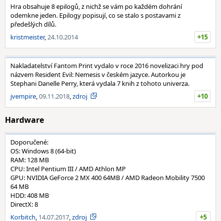
Hra obsahuje 8 epilogů, z nichž se vám po každém dohrání
odemkne jeden. Epilogy popisují, co se stalo s postavami z
předešlých dílů.
kristmeister
,
24.10.2014
+15
Nakladatelství Fantom Print vydalo v roce 2016 novelizaci hry pod
názvem Resident Evil: Nemesis v českém jazyce. Autorkou je
Stephani Danelle Perry, která vydala 7 knih z tohoto univerza.
jvempire
,
09.11.2018
,
zdroj
+10
Hardware
Doporučené:
OS: Windows 8 (64-bit)
RAM: 128 MB
CPU: Intel Pentium III / AMD Athlon MP
GPU: NVIDIA GeForce 2 MX 400 64MB / AMD Radeon Mobility 7500
64 MB
HDD: 408 MB
DirectX: 8
Korbitch
,
14.07.2017
,
zdroj
+5