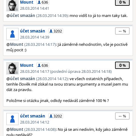
0
Mount
636
28.03.2014 14:41
@
účet smazán
(28.03.2014 14:39)
: mno vidíš to já to mam taky tak.
--
účet smazán
3202
28.03.2014 14:39
@
Mount
(28.03.2014 14:17)
: Já záměrně nehodnotím, vše je poctivě
můj pocit :)
0
Mount
636
28.03.2014 14:17 (poslední úprava 28.03.2014 14:18)
@
účet smazán
(28.03.2014 14:12)
: ve všech ostatních případech,
tenhle člověk mě získal na svou stranu argumenty a musel jsem mu
dát za pravdu.
Položme si otázku jinak, odkdy nedáváš záměrně 100 % ?
--
účet smazán
3202
28.03.2014 14:12
@
Mount
(28.03.2014 14:08)
: No já se ani nedivím, kdy jako záměrně
nulu nedáváš?