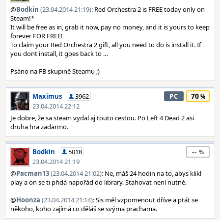
@
Bodkin
(23.04.2014 21:19)
: Red Orchestra 2 is FREE today only on
Steam!*
It will be free as in, grab it now, pay no money, and it is yours to keep
forever FOR FREE!
To claim your Red Orchestra 2 gift, all you need to do is install it. If
you dont install, it goes back to …
Psáno na FB skupině Steamu ;)
70
Maximus
3962
PC
23.04.2014 22:12
Je dobre, že sa steam vydal aj touto cestou. Po Left 4 Dead 2 asi
druha hra zadarmo.
--
Bodkin
5018
23.04.2014 21:19
@
Pacman13
(23.04.2014 21:02)
: Ne, máš 24 hodin na to, abys klikl
play a on se ti přidá napořád do library. Stahovat není nutné.
@
Hoonza
(23.04.2014 21:14)
: Sis měl vzpomenout dříve a ptát se
někoho, koho zajímá co děláš se svýma prachama.