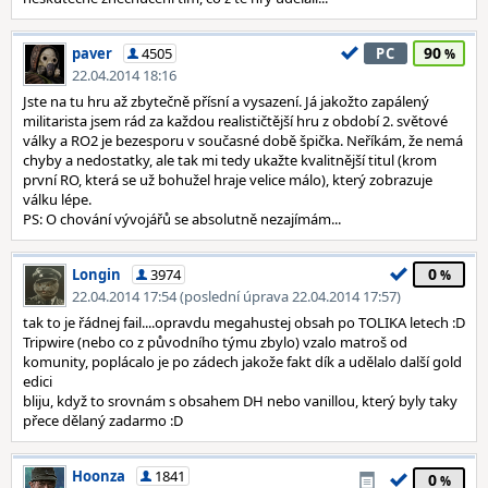
90
paver
4505
PC
22.04.2014 18:16
Jste na tu hru až zbytečně přísní a vysazení. Já jakožto zapálený
militarista jsem rád za každou realističtější hru z období 2. světové
války a RO2 je bezesporu v současné době špička. Neříkám, že nemá
chyby a nedostatky, ale tak mi tedy ukažte kvalitnější titul (krom
první RO, která se už bohužel hraje velice málo), který zobrazuje
válku lépe.
PS: O chování vývojářů se absolutně nezajímám...
0
Longin
3974
22.04.2014 17:54 (poslední úprava 22.04.2014 17:57)
tak to je řádnej fail....opravdu megahustej obsah po TOLIKA letech :D
Tripwire (nebo co z původního týmu zbylo) vzalo matroš od
komunity, poplácalo je po zádech jakože fakt dík a udělalo další gold
edici
bliju, když to srovnám s obsahem DH nebo vanillou, který byly taky
přece dělaný zadarmo :D
Hoonza
1841
0