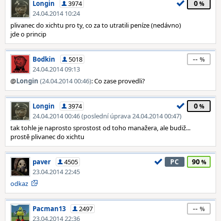
0
Longin
3974
24.04.2014 10:24
plivanec do xichtu pro ty, co za to utratili peníze (nedávno)
jde o princip
--
Bodkin
5018
24.04.2014 09:13
@
Longin
(24.04.2014 00:46)
: Co zase provedli?
0
Longin
3974
24.04.2014 00:46 (poslední úprava 24.04.2014 00:47)
tak tohle je naprosto sprostost od toho manažera, ale budiž...
prostě plivanec do xichtu
90
paver
4505
PC
23.04.2014 22:45
odkaz
--
Pacman13
2497
23.04.2014 22:36