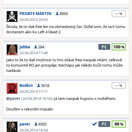
--
PRIVATE MARTIN
8993
24.04.2014 20:43
Škoda, že to dali free len na obmedzený čas. Dúfal som, že sa k tomu
dostanem ako ku Left 4 Dead 2.
100
Jabba
284
PC
24.04.2014 17:48
Jako to že to dali možnost tu hru získat free naopak vítám, celkově
to komunitě RO jen prospěje. Nechápu jak někdo kvůli tomu může
nadávat.
--
Bodkin
5018
24.04.2014 17:11
@
paver
(24.04.2014 16:54)
: Já tam naopak hupsnu s rozběhem.
Doufám v rekordní masakr.
90
paver
4505
PC
24.04.2014 16:54