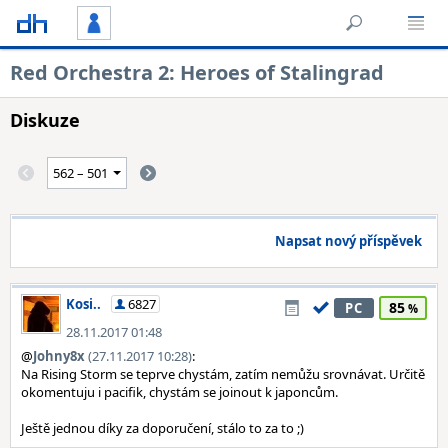
Red Orchestra 2: Heroes of Stalingrad
Diskuze
Napsat nový příspěvek
Kosi..
6827
85
PC
28.11.2017 01:48
@
Johny8x
(27.11.2017 10:28)
:
Na Rising Storm se teprve chystám, zatím nemůžu srovnávat. Určitě
okomentuju i pacifik, chystám se joinout k japoncům.
Ještě jednou díky za doporučení, stálo to za to ;)