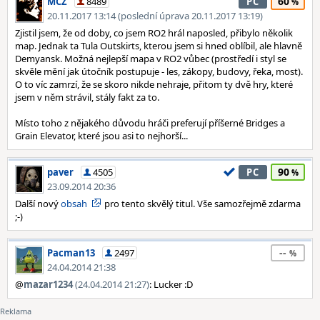
60
MCZ
8489
PC
20.11.2017 13:14 (poslední úprava 20.11.2017 13:19)
Zjistil jsem, že od doby, co jsem RO2 hrál naposled, přibylo několik
map. Jednak ta Tula Outskirts, kterou jsem si hned oblíbil, ale hlavně
Demyansk. Možná nejlepší mapa v RO2 vůbec (prostředí i styl se
skvěle mění jak útočník postupuje - les, zákopy, budovy, řeka, most).
O to víc zamrzí, že se skoro nikde nehraje, přitom ty dvě hry, které
jsem v něm strávil, stály fakt za to.
Místo toho z nějakého důvodu hráči preferují příšerné Bridges a
Grain Elevator, které jsou asi to nejhorší...
90
paver
4505
PC
23.09.2014 20:36
Další nový
obsah
pro tento skvělý titul. Vše samozřejmě zdarma
;-)
--
Pacman13
2497
24.04.2014 21:38
@
mazar1234
(24.04.2014 21:27)
: Lucker :D