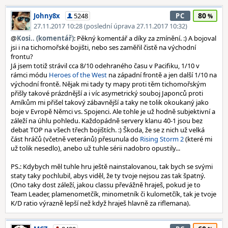
80
Johny8x
5248
PC
27.11.2017 10:28 (poslední úprava 27.11.2017 10:32)
@
Kosi.. (komentář)
: Pěkný komentář a díky za zmínění. :) A bojoval
jsi i na tichomořské bojišti, nebo ses zaměřil čistě na východní
frontu?
Já jsem totiž strávil cca 8/10 odehraného času v Pacifiku, 1/10 v
rámci módu
Heroes of the West
na západní frontě a jen další 1/10 na
východní frontě. Nějak mi tady ty mapy proti těm tichomořským
přišly takové prázdnější a i víc asymetrický souboj Japonců proti
Amíkům mi přišel takový zábavnější a taky ne tolik okoukaný jako
boje v Evropě Němci vs. Spojenci. Ale tohle je už hodně subjektivní a
záleží na úhlu pohledu. Každopádně servery klanu 40-1 jsou bez
debat TOP na všech třech bojištích. :) Škoda, že se z nich už velká
část hráčů (včetně veteránů) přesunula do
Rising Storm 2
(které mi
už tolik nesedlo), anebo už tuhle sérii nadobro opustily...
PS.: Kdybych měl tuhle hru ještě nainstalovanou, tak bych se svými
staty taky pochlubil, abys viděl, že ty tvoje nejsou zas tak špatný.
(Ono taky dost záleží, jakou classu převážně hraješ, pokud je to
Team Leader, plamenometčík, minometník či kulometčík, tak je tvoje
K/D ratio výrazně lepší než když hraješ hlavně za riflemana).