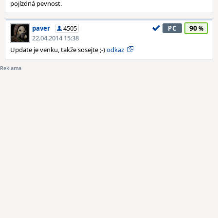
pojízdná pevnost.
90
paver
4505
PC
22.04.2014 15:38
Update je venku, takže sosejte ;-)
odkaz