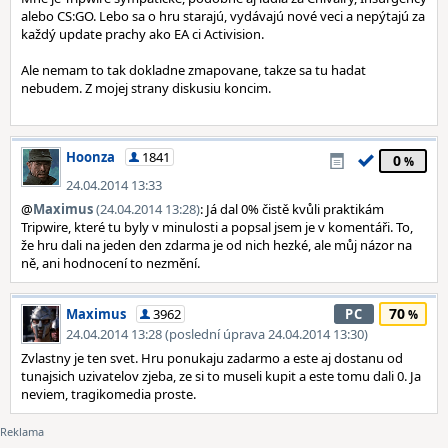
alebo CS:GO. Lebo sa o hru starajú, vydávajú nové veci a nepýtajú za
každý update prachy ako EA ci Activision.
Ale nemam to tak dokladne zmapovane, takze sa tu hadat
nebudem. Z mojej strany diskusiu koncim.
Hoonza
1841
0
24.04.2014 13:33
@
Maximus
(24.04.2014 13:28)
: Já dal 0% čistě kvůli praktikám
Tripwire, které tu byly v minulosti a popsal jsem je v komentáři. To,
že hru dali na jeden den zdarma je od nich hezké, ale můj názor na
ně, ani hodnocení to nezmění.
70
Maximus
3962
PC
24.04.2014 13:28 (poslední úprava 24.04.2014 13:30)
Zvlastny je ten svet. Hru ponukaju zadarmo a este aj dostanu od
tunajsich uzivatelov zjeba, ze si to museli kupit a este tomu dali 0. Ja
neviem, tragikomedia proste.