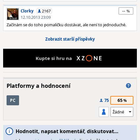
--
Clorky
2167
12.10.2013 23:09
Začínám se do toho pomaličku dostávat, ale není to jednoduché.
Zobrazit starší příspěvky
Kupte si hru na
Platformy a hodnocení
65
PC
75
Hodnotit, napsat komentář, diskutovat…