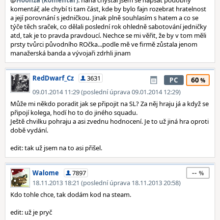
@
Hoonza (komentář)
: haha chystal jsem se napsat podobný
komentář, ale chybí ti tam část, kde by bylo fajn rozebrat hratelnost
a její porovnání s jedničkou. Jinak plně souhlasím s hatem a co se
týče těch sraček, co dělali poslední rok ohledně sabotování jedničky
atd, tak je to pravda pravdoucí. Nechce se mi věřit, že by v tom měli
prsty tvůrci původního ROčka...podle mě ve firmě zůstala jenom
manažerská banda a vývojaři zdrhli jinam
RedDwarf_Cz
3631
60
PC
09.01.2014 11:29 (poslední úprava 09.01.2014 12:29)
Může mi někdo poradit jak se připojit na SL? Za něj hraju já a když se
připojí kolega, hodí ho to do jiného squadu.
Ještě chvilku pohraju a asi zvednu hodnocení. Je to už jiná hra oproti
době vydání.
edit: tak už jsem na to asi přišel.
--
Walome
7897
18.11.2013 18:21 (poslední úprava 18.11.2013 20:58)
Kdo tohle chce, tak dodám kod na steam.
edit: už je pryč