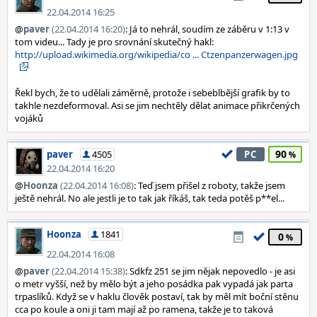
22.04.2014 16:25
@
paver
(22.04.2014 16:20)
: Já to nehrál, soudím ze záběru v 1:13 v
tom videu... Tady je pro srovnání skutečný hakl:
http://upload.wikimedia.org/wikipedia/co ... Ctzenpanzerwagen.jpg
Řekl bych, že to udělali záměrně, protože i sebeblbější grafik by to
takhle nezdeformoval. Asi se jim nechtěly dělat animace přikrčených
vojáků
90
paver
4505
PC
22.04.2014 16:20
@
Hoonza
(22.04.2014 16:08)
: Teď jsem přišel z roboty, takže jsem
ještě nehrál. No ale jestli je to tak jak říkáš, tak teda potěš p**el...
Hoonza
1841
0
22.04.2014 16:08
@
paver
(22.04.2014 15:38)
: Sdkfz 251 se jim nějak nepovedlo - je asi
o metr vyšší, než by mělo být a jeho posádka pak vypadá jak parta
trpaslíků. Když se v haklu člověk postaví, tak by měl mít boční stěnu
cca po koule a oni ji tam mají až po ramena, takže je to taková