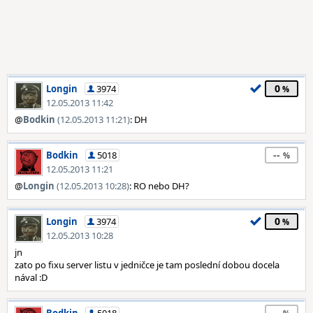
0
Longin
3974
12.05.2013 11:42
@
Bodkin
(12.05.2013 11:21)
: DH
--
Bodkin
5018
12.05.2013 11:21
@
Longin
(12.05.2013 10:28)
: RO nebo DH?
0
Longin
3974
12.05.2013 10:28
jn
zato po fixu server listu v jedničce je tam poslední dobou docela
nával :D
--