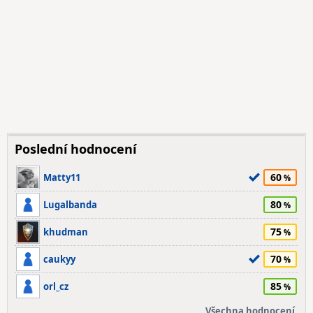
Poslední hodnocení
60
Matty11
80
Lugalbanda
75
khudman
70
caukyy
85
orl_cz
Všechna hodnocení