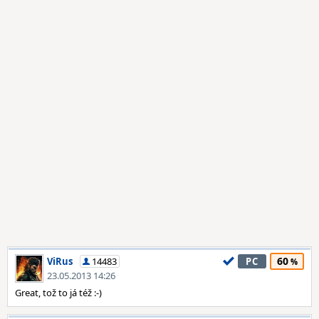
60
ViRus
14483
PC
23.05.2013 14:26
Great, tož to já též :-)