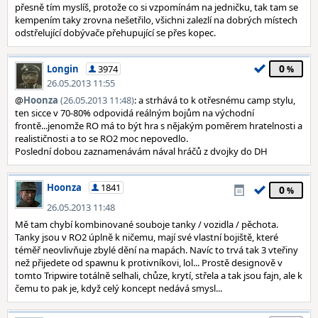
přesně tím myslíš, protože co si vzpomínám na jedničku, tak tam se
kempením taky zrovna nešetřilo, všichni zalezlí na dobrých místech
odstřelující dobývače přehupující se přes kopec.
0
Longin
3974
26.05.2013 11:55
@
Hoonza
(26.05.2013 11:48)
: a strhává to k otřesnému camp stylu,
ten sicce v 70-80% odpovidá reálným bojům na východní
frontě...jenomže RO má to být hra s nějakým poměrem hratelnosti a
realističnosti a to se RO2 moc nepovedlo.
Poslední dobou zaznamenávám nával hráčů z dvojky do DH
Hoonza
1841
0
26.05.2013 11:48
Mě tam chybí kombinované souboje tanky / vozidla / pěchota.
Tanky jsou v RO2 úplně k ničemu, mají své vlastní bojiště, které
téměř neovlivňuje zbylé dění na mapách. Navíc to trvá tak 3 vteřiny
než přijedete od spawnu k protivníkovi, lol... Prostě designově v
tomto Tripwire totálně selhali, chůze, krytí, střela a tak jsou fajn, ale k
čemu to pak je, když celý koncept nedává smysl...