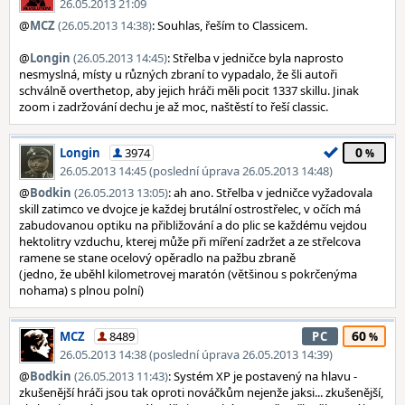
26.05.2013 21:09
@
MCZ
(26.05.2013 14:38)
: Souhlas, řeším to Classicem.
@
Longin
(26.05.2013 14:45)
: Střelba v jedničce byla naprosto
nesmyslná, místy u různých zbraní to vypadalo, že šli autoři
schválně overthetop, aby jejich hráči měli pocit 1337 skillu. Jinak
zoom i zadržování dechu je až moc, naštěstí to řeší classic.
0
Longin
3974
26.05.2013 14:45 (poslední úprava 26.05.2013 14:48)
@
Bodkin
(26.05.2013 13:05)
: ah ano. Střelba v jedničce vyžadovala
skill zatimco ve dvojce je každej brutální ostrostřelec, v očích má
zabudovanou optiku na přibližování a do plic se každému vejdou
hektolitry vzduchu, kterej může při míření zadržet a ze střelcova
ramene se stane ocelový opěradlo na pažbu zbraně
(jedno, že uběhl kilometrovej maratón (většinou s pokrčenýma
nohama) s plnou polní)
60
MCZ
8489
PC
26.05.2013 14:38 (poslední úprava 26.05.2013 14:39)
@
Bodkin
(26.05.2013 11:43)
: Systém XP je postavený na hlavu -
zkušenější hráči jsou tak oproti nováčkům nejenže jaksi... zkušenější,