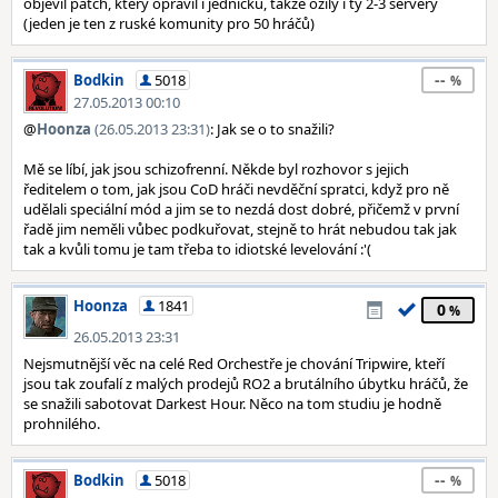
objevil patch, který opravil i jedničku, takže ožily i ty 2-3 servery
(jeden je ten z ruské komunity pro 50 hráčů)
--
Bodkin
5018
27.05.2013 00:10
@
Hoonza
(26.05.2013 23:31)
: Jak se o to snažili?
Mě se líbí, jak jsou schizofrenní. Někde byl rozhovor s jejich
ředitelem o tom, jak jsou CoD hráči nevděční spratci, když pro ně
udělali speciální mód a jim se to nezdá dost dobré, přičemž v první
řadě jim neměli vůbec podkuřovat, stejně to hrát nebudou tak jak
tak a kvůli tomu je tam třeba to idiotské levelování :'(
Hoonza
1841
0
26.05.2013 23:31
Nejsmutnější věc na celé Red Orchestře je chování Tripwire, kteří
jsou tak zoufalí z malých prodejů RO2 a brutálního úbytku hráčů, že
se snažili sabotovat Darkest Hour. Něco na tom studiu je hodně
prohnilého.
--
Bodkin
5018