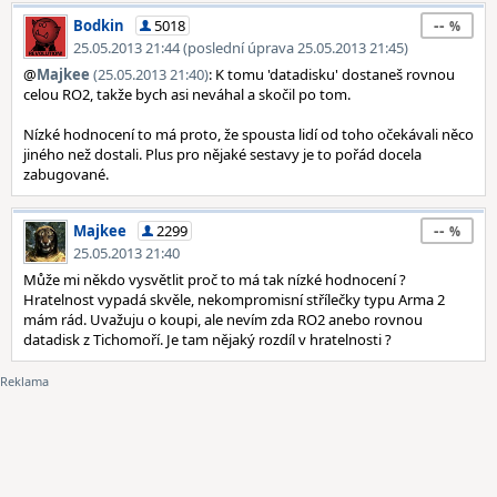
--
Bodkin
5018
25.05.2013 21:44 (poslední úprava 25.05.2013 21:45)
@
Majkee
(25.05.2013 21:40)
: K tomu 'datadisku' dostaneš rovnou
celou RO2, takže bych asi neváhal a skočil po tom.
Nízké hodnocení to má proto, že spousta lidí od toho očekávali něco
jiného než dostali. Plus pro nějaké sestavy je to pořád docela
zabugované.
--
Majkee
2299
25.05.2013 21:40
Může mi někdo vysvětlit proč to má tak nízké hodnocení ?
Hratelnost vypadá skvěle, nekompromisní střílečky typu Arma 2
mám rád. Uvažuju o koupi, ale nevím zda RO2 anebo rovnou
datadisk z Tichomoří. Je tam nějaký rozdíl v hratelnosti ?