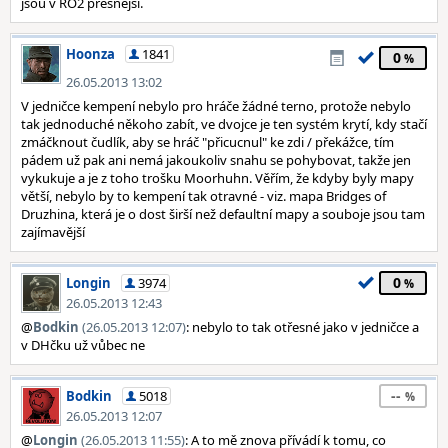
jsou v RO2 přesnější.
Hoonza
1841
0
26.05.2013 13:02
V jedničce kempení nebylo pro hráče žádné terno, protože nebylo
tak jednoduché někoho zabít, ve dvojce je ten systém krytí, kdy stačí
zmáčknout čudlík, aby se hráč "přicucnul" ke zdi / překážce, tím
pádem už pak ani nemá jakoukoliv snahu se pohybovat, takže jen
vykukuje a je z toho trošku Moorhuhn. Věřím, že kdyby byly mapy
větší, nebylo by to kempení tak otravné - viz. mapa Bridges of
Druzhina, která je o dost širší než defaultní mapy a souboje jsou tam
zajímavější
0
Longin
3974
26.05.2013 12:43
@
Bodkin
(26.05.2013 12:07)
: nebylo to tak otřesné jako v jedničce a
v DHčku už vůbec ne
--
Bodkin
5018
26.05.2013 12:07
@
Longin
(26.05.2013 11:55)
: A to mě znova přívádí k tomu, co