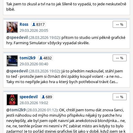
Tak jsem to zkusil a tvl na to jak šíleně to vypadá, to jede neskutečně
blbě.
--
Ross
8317
29.03.2026 20:05
@
speedevil
(28.03.2026 19:02)
: přitom to studio umí pěkně grafické
hry. Farming Simulator vždycky vypadal skvěle.
--
tomi2k9
4832
29.03.2026 00:40
@
speedevil
(28.03.2026 19:02)
: Já to předtím nezkoušel, stáhl jsem
to teď - protože jsem si čtrnáct dní zpátky koupil volant - a ne no...
Taky mi to nepřijde jako hra u který bych potřeboval trávit čas...
--
speedevil
689
28.03.2026 19:02
@
tomi2k9
(28.03.2026 01:12)
: OK, chtěl jsem tomu dát znova šanci,
jestli náhodou od mýho minulýho příspěvku nějaký ty patche hru
nevylepšily, ale byl jsem opět naivní jak anekdotová blondýnka... ne,
ne, ne, tenhle průser mi nesmí v PC zabírat místo ani kdyby to bylo
zadarmo! Je to pořád stejnej grafickej šit jako v době, když jsem se k