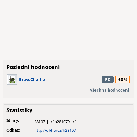
Poslední hodnocení
60
BravoCharlie
PC
Všechna hodnocení
Statistiky
Id hry:
28107
Odkaz:
http://dbher.cz/h28107