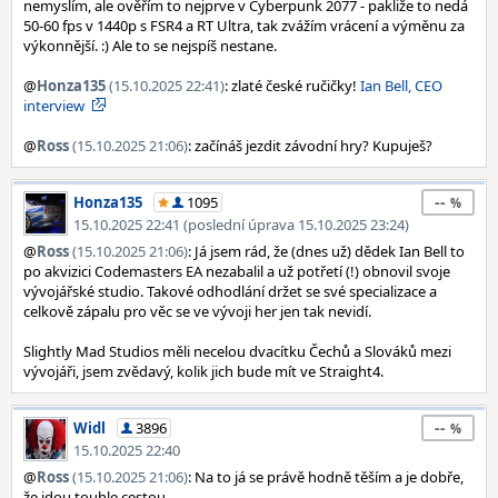
nemyslím, ale ověřím to nejprve v Cyberpunk 2077 - pakliže to nedá
50-60 fps v 1440p s FSR4 a RT Ultra, tak zvážím vrácení a výměnu za
výkonnější. :) Ale to se nejspíš nestane.
@
Honza135
(15.10.2025 22:41)
: zlaté české ručičky!
Ian Bell, CEO
interview
@
Ross
(15.10.2025 21:06)
: začínáš jezdit závodní hry? Kupuješ?
--
Honza135
1095
15.10.2025 22:41 (poslední úprava 15.10.2025 23:24)
@
Ross
(15.10.2025 21:06)
: Já jsem rád, že (dnes už) dědek Ian Bell to
po akvizici Codemasters EA nezabalil a už potřetí (!) obnovil svoje
vývojářské studio. Takové odhodlání držet se své specializace a
celkově zápalu pro věc se ve vývoji her jen tak nevidí.
Slightly Mad Studios měli necelou dvacítku Čechů a Slováků mezi
vývojáři, jsem zvědavý, kolik jich bude mít ve Straight4.
--
Widl
3896
15.10.2025 22:40
@
Ross
(15.10.2025 21:06)
: Na to já se právě hodně těším a je dobře,
že jdou touhle cestou.