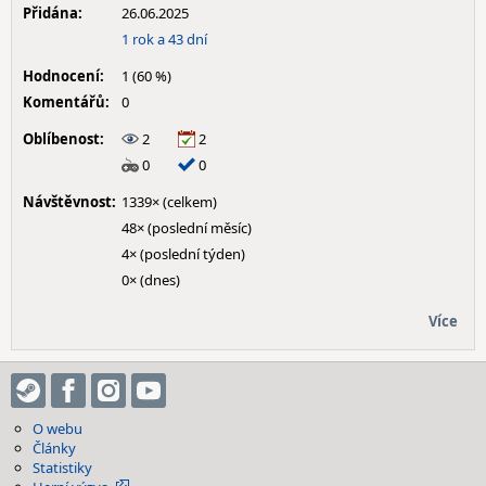
Přidána:
26.06.2025
1 rok a 43 dní
Hodnocení:
1 (60 %)
Komentářů:
0
Oblíbenost:
2
2
0
0
Návštěvnost:
1339× (celkem)
48× (poslední měsíc)
4× (poslední týden)
0× (dnes)
Více
O webu
Články
Statistiky