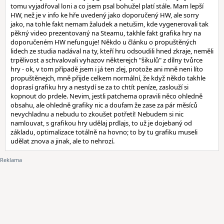
tomu vyjadřoval loni a co jsem psal bohužel platí stále. Mam lepší
HW, než je v info ke hře uvedený jako doporučený HW, ale sorry
jako, na tohle fakt nemam žaludek a netušim, kde vygenerovali tak
pěkný video prezentovaný na Steamu, takhle fakt grafika hry na
doporučeném HW nefunguje! Někdo u článku o propuštěných
lidech ze studia nadával na ty, kteří hru odsoudili hned zkraje, neměli
trpělivost a schvalovali vyhazov některejch "šikulů" z dílny tvůrce
hry - ok, v tom případě jsem i já ten zlej, protože ani mně neni líto
propuštěnejch, mně přijde celkem normální, že když někdo takhle
doprasí grafiku hry a nestydí se za to chtít peníze, zaslouží si
kopnout do prdele. Nevim, jestli patchema opravili něco ohledně
obsahu, ale ohledně grafiky nic a doufam že zase za pár měsíců
nevychladnu a nebudu to zkoušet potřetí! Nebudem si nic
namlouvat, s grafikou hry udělaj prdlajs, to už je dojebaný od
základu, optimalizace totálně na hovno; to by tu grafiku museli
udělat znova a jinak, ale to nehrozí.