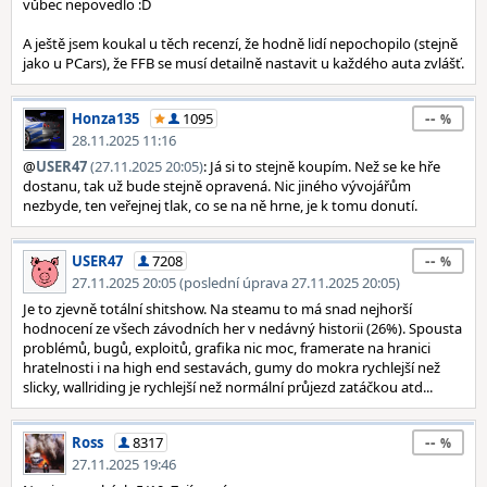
vůbec nepovedlo :D
A ještě jsem koukal u těch recenzí, že hodně lidí nepochopilo (stejně
jako u PCars), že FFB se musí detailně nastavit u každého auta zvlášť.
--
Honza135
1095
28.11.2025 11:16
@
USER47
(27.11.2025 20:05)
: Já si to stejně koupím. Než se ke hře
dostanu, tak už bude stejně opravená. Nic jiného vývojářům
nezbyde, ten veřejnej tlak, co se na ně hrne, je k tomu donutí.
--
USER47
7208
27.11.2025 20:05 (poslední úprava 27.11.2025 20:05)
Je to zjevně totální shitshow. Na steamu to má snad nejhorší
hodnocení ze všech závodních her v nedávný historii (26%). Spousta
problémů, bugů, exploitů, grafika nic moc, framerate na hranici
hratelnosti i na high end sestavách, gumy do mokra rychlejší než
slicky, wallriding je rychlejší než normální průjezd zatáčkou atd...
--
Ross
8317
27.11.2025 19:46