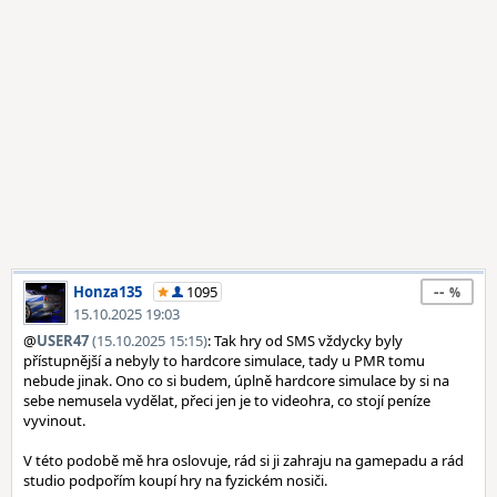
--
Honza135
1095
15.10.2025 19:03
@
USER47
(15.10.2025 15:15)
: Tak hry od SMS vždycky byly
přístupnější a nebyly to hardcore simulace, tady u PMR tomu
nebude jinak. Ono co si budem, úplně hardcore simulace by si na
sebe nemusela vydělat, přeci jen je to videohra, co stojí peníze
vyvinout.
V této podobě mě hra oslovuje, rád si ji zahraju na gamepadu a rád
studio podpořím koupí hry na fyzickém nosiči.