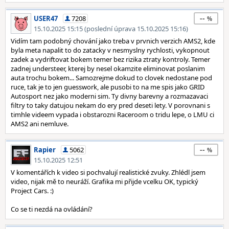
--
USER47
7208
15.10.2025 15:15 (poslední úprava 15.10.2025 15:16)
Vidím tam podobný chování jako treba v prvnich verzich AMS2, kde
byla meta napalit to do zatacky v nesmyslny rychlosti, vykopnout
zadek a vydriftovat bokem temer bez rizika ztraty kontroly. Temer
zadnej understeer, kterej by nesel okamzite eliminovat poslanim
auta trochu bokem... Samozrejme dokud to clovek nedostane pod
ruce, tak je to jen guesswork, ale pusobi to na me spis jako GRID
Autosport nez jako moderni sim. Ty divny barevny a rozmazavaci
filtry to taky datujou nekam do ery pred deseti lety. V porovnani s
timhle videem vypada i obstarozni Raceroom o tridu lepe, o LMU ci
AMS2 ani nemluve.
--
Rapier
5062
15.10.2025 12:51
V komentářích k video si pochvalují realistické zvuky. Zhlédl jsem
video, nijak mě to neuráží. Grafika mi přijde vcelku OK, typický
Project Cars. :)
Co se ti nezdá na ovládání?