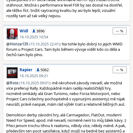
stáhnout. Možná s performance level FSR by ses dostal na dostřel,
ale těžko říct. Snížit raytracing kvalitu by asi bylo lepší, vizuální
rozdíly tam až tak velký nejsou.
--
Widl
3896
16.10.2025 10:54
@
Honza135
(15.10.2025 22:41)
: Na tohle bylo dobrý to jejich WMD
forum u Project Cars. Tam bylo během vývoje vidět kdo co dělá a
čechů tam bylo plno.
--
Rapier
5062
16.10.2025 09:21
@
Ross
(16.10.2025 09:01)
: mě okruhové závody nevadí, ale možná
více preferuji Rally. Každopádně mám raději realističtější hry,
nicméně simkády alá Gran Turismo, nebo Forza Motorport, nebo
Project Cars (všechny pochopitelně s vypnutými asistenty) mě nijak
neuráží, právě naopak, mám rád výběr tratí a relativně běžných aut.
Demolition derby závodní hry, alá Carmagedon, FlatOut, moderní
Need For Speed, apod. mě nevadí, nicméně není to můj šálek kávy. :)
Přeci jenom trochu tíhnu k realismu, někdy více, někdy méně. A pak,
především ten pocit satisfakce, když stojíš na bedně bez asistentů a