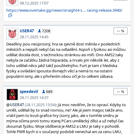
08.12.2025 17:07
https://www.overtake.gg/news/straight4-s ... racing-release.3940/
--
USER47
7208
28.11.2025 14:45
Deadliny jsou neúprosný, hra se zjevně dost měnila v posledních
měsících a nejspíš nebyl čas na odladění. Aspoň s fyzikou asi můžou
udělat docela dost, s technickou stránkou asi míň. Ono AMS2 taky
nebyla ze začátku žádná hitparáda, a trvalo jim několik let, aby z
toho udělali něco jakž takž použitelnýho. Furt je tam z hlediska
fyziky a ovládání spousta divnejch věcí a nemá to na ostatní
populární simy, ale s přivřením obou očí je to celkem zábava.
--
speedevil
689
28.11.2025 14:37
@
USER47
(28.11.2025 13:54)
: Já moc nevěřim, že to opraví. Kdyby to
uměli, udělali by to snad rovnou, ne? Ale já jsem magor, takže ano,
vrátil jsem to kvuli grafice hry (sorry jako, ale v tomhle směru je
mýma očima proti tomu starej PCars umělecký dílo) a už nebyl čas
zkoumat fyziku. Moje oblíbená je AMS2 a LMU je taky v pohodě.
Tohle PMR bych si v současný podobě nenechal ani za cenu LMU,