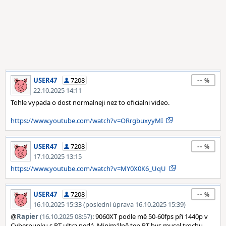
--
USER47
7208
22.10.2025 14:11
Tohle vypada o dost normalneji nez to oficialni video.
https://www.youtube.com/watch?v=ORrgbuxyyMI
--
USER47
7208
17.10.2025 13:15
https://www.youtube.com/watch?v=MY0X0K6_UqU
--
USER47
7208
16.10.2025 15:33 (poslední úprava 16.10.2025 15:39)
@
Rapier
(16.10.2025 08:57)
: 9060XT podle mě 50-60fps při 1440p v
Cyberpunku s RT ultra nedá. Minimálně ten RT bys musel trochu