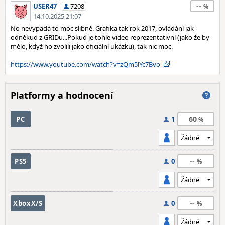
--
USER47
7208
14.10.2025 21:07
No nevypadá to moc slibně. Grafika tak rok 2017, ovládání jak
odněkud z GRIDu...Pokud je tohle video reprezentativní (jako že by
mělo, když ho zvolili jako oficiální ukázku), tak nic moc.
https://www.youtube.com/watch?v=zQm5lYc7Bvo
Platformy a hodnocení
60
PC
1
--
PS5
0
--
XboxX/S
0