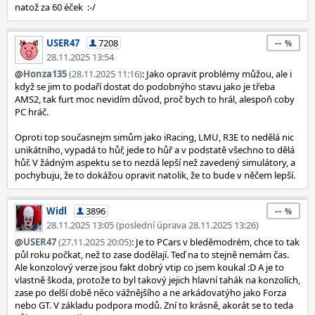
natož za 60 éček :-/
--
USER47
7208
28.11.2025 13:54
@
Honza135
(28.11.2025 11:16)
: Jako opravit problémy můžou, ale i
když se jim to podaří dostat do podobnýho stavu jako je třeba
AMS2, tak furt moc nevidím důvod, proč bych to hrál, alespoň coby
PC hráč.
Oproti top současnejm simům jako iRacing, LMU, R3E to nedělá nic
unikátního, vypadá to hůř, jede to hůř a v podstatě všechno to dělá
hůř. V žádným aspektu se to nezdá lepší než zavedený simulátory, a
pochybuju, že to dokážou opravit natolik, že to bude v něčem lepší.
--
Widl
3896
28.11.2025 13:05 (poslední úprava 28.11.2025 13:26)
@
USER47
(27.11.2025 20:05)
: Je to PCars v bleděmodrém, chce to tak
půl roku počkat, než to zase dodělají. Teď na to stejně nemám čas.
Ale konzolový verze jsou fakt dobrý vtip co jsem koukal :D A je to
vlastně škoda, protože to byl takový jejich hlavní tahák na konzolích,
zase po delší době něco vážnějšího a ne arkádovatýho jako Forza
nebo GT. V základu podpora modů. Zní to krásně, akorát se to teda