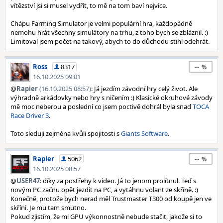
vítězství jsi si musel vydřít, to mě na tom baví nejvíce.
Chápu Farming Simulator je velmi populární hra, každopádně
nemohu hrát všechny simulátory na trhu, z toho bych se zbláznil. :)
Limitoval jsem počet na takový, abych to do důchodu stihl odehrát.
--
Ross
8317
16.10.2025 09:01
@
Rapier
(16.10.2025 08:57)
: Já jezdím závodní hry celý život. Ale
výhradně arkádovky nebo hry s ničením :) Klasické okruhové závody
mě moc neberou a poslední co jsem poctivě dohrál byla snad
TOCA
Race Driver 3
.
Toto sleduji zejména kvůli spojitosti s
Giants Software
.
--
Rapier
5062
16.10.2025 08:57
@
USER47
: díky za postřehy k video. Já to jenom prolítnul. Teď s
novým PC začnu opět jezdit na PC, a vytáhnu volant ze skříně. :)
Konečně, protože bych nerad měl Trustmaster T300 od koupě jen ve
skříni. Je mu tam smutno.
Pokud zjistím, že mi GPU výkonnostně nebude stačit, jakože si to