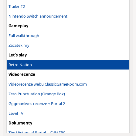
Trailer #2
Nintendo Switch announcement
Gameplay
Full walkthrough
Začátek hry
Let's play
Retro Nation
Videorecenze
Videorecenze webu ClassicGameRoom.com
Zero Punctuation (Orange Box)
Gggmanlives recenze + Portal 2
Level TV
Dokumenty
The History of Portal | GVMERS