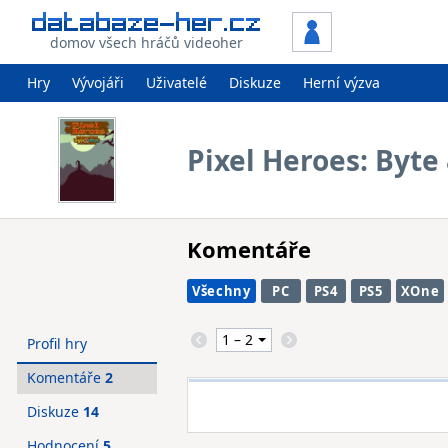
domov všech hráčů videoher
Hry
Vývojáři
Uživatelé
Diskuze
Herní výzva
Pixel Heroes: Byte
Komentáře
Všechny
PC
PS4
PS5
XOne
Profil hry
Komentáře
2
Diskuze
14
Hodnocení
5