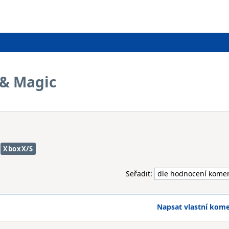
 & Magic
XboxX/S
Seřadit:
Napsat vlastní kom