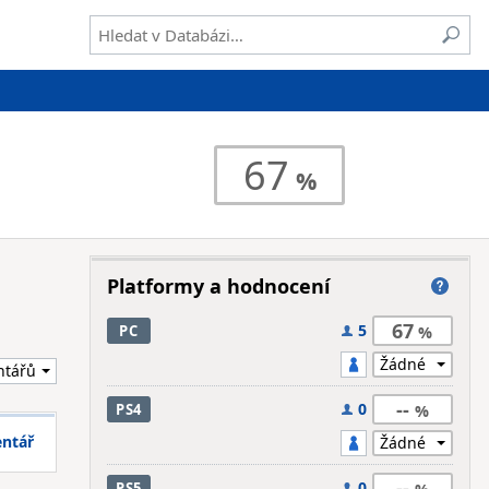
67
Platformy a hodnocení
67
5
PC
--
0
PS4
entář
--
0
PS5