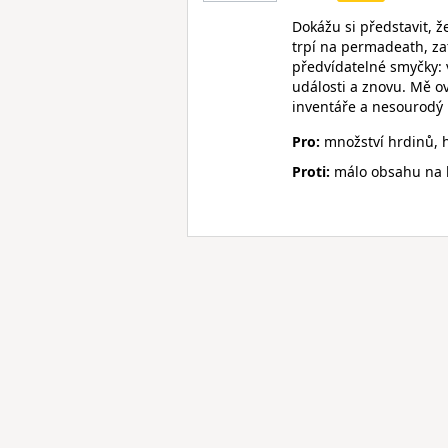
Dokážu si představit, 
trpí na permadeath, za
předvídatelné smyčky: v
události a znovu. Mě o
inventáře a nesourodý
Pro:
množství hrdinů,
Proti:
málo obsahu na h