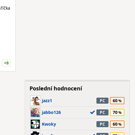
hříčka
+8
Poslední hodnocení
jazz1
60
PC
jabbo126
70
PC
Kwoky
60
PC