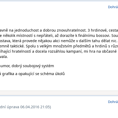
Dohrá
hlavně na jednoduchost a dobrou znovuhratelnost. 3 hrdinové, cest
několik místností s nepřáteli, až dorazíte k finálnímu bossovi. So
ostava, která provede nějakou akci nemůže v dalším tahu dělat nic.
jemně taktické. Spolu s velkým množstvím předmětů a hrdinů s rů
íhající hratelností a docela rozsáhlou kampaní, mi hra na občasné
vala.
humor, dobrý soubojový systém
 grafika a opakující se schéma úkolů
Dohrá
ední úprava 06.04.2016 21:05)