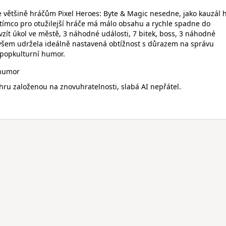
že většině hráčům Pixel Heroes: Byte & Magic nesedne, jako kauzál 
tímco pro otužilejší hráče má málo obsahu a rychle spadne do
zít úkol ve městě, 3 náhodné události, 7 bitek, boss, 3 náhodné
všem udržela ideálně nastavená obtížnost s důrazem na správu
 popkulturní humor.
 humor
ru založenou na znovuhratelnosti, slabá AI nepřátel.