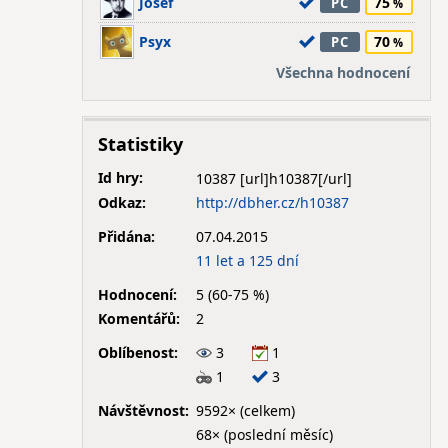
Josef
75
PC
Psyx
70
PC
Všechna hodnocení
Statistiky
Id hry:
10387
Odkaz:
http://dbher.cz/h10387
Přidána:
07.04.2015
11 let a 125 dní
Hodnocení:
5 (60-75 %)
Komentářů:
2
Oblíbenost:
3
1
1
3
Návštěvnost:
9592× (celkem)
68× (poslední měsíc)