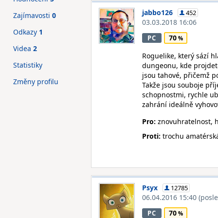
jabbo126
452
Zajímavosti
0
03.03.2018 16:06
Odkazy
1
70
PC
Videa
2
Roguelike, který sází 
Statistiky
dungeonu, kde projdete 
jsou tahové, přičemž p
Změny profilu
Takže jsou souboje pří
schopnostmi, rychle ub
zahrání ideálně vyhovo
Pro:
znovuhratelnost, 
Proti:
trochu amatérská
Psyx
12785
06.04.2016 15:40
(posl
70
PC