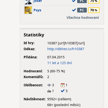
Josef
75
PC
Psyx
70
PC
Všechna hodnocení
Statistiky
Id hry:
10387
Odkaz:
http://dbher.cz/h10387
Přidána:
07.04.2015
11 let a 125 dní
Hodnocení:
5 (60-75 %)
Komentářů:
2
Oblíbenost:
3
1
1
3
Návštěvnost:
9592× (celkem)
68× (poslední měsíc)