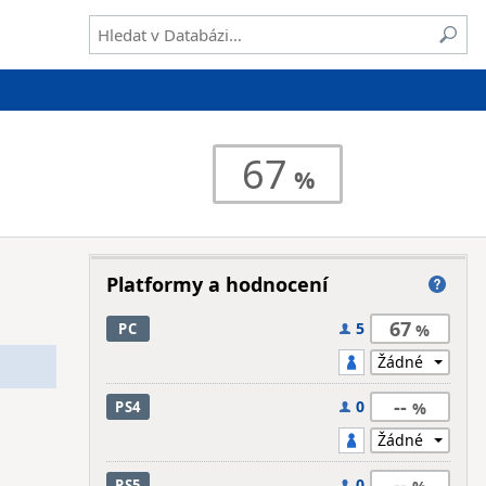
67
Platformy a hodnocení
67
5
PC
--
0
PS4
--
0
PS5