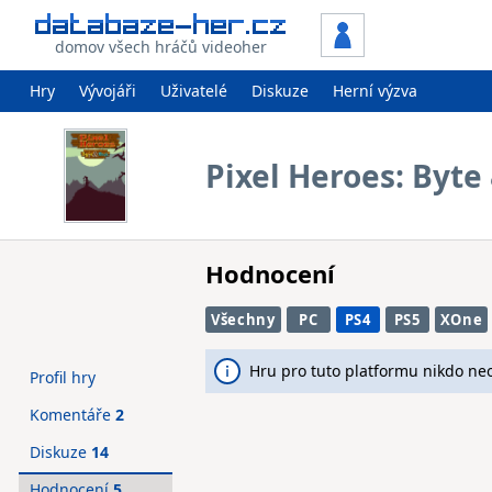
domov všech hráčů videoher
Hry
Vývojáři
Uživatelé
Diskuze
Herní výzva
Pixel Heroes: Byte
Hodnocení
Všechny
PC
PS4
PS5
XOne
Hru pro tuto platformu nikdo ne
Profil hry
Komentáře
2
Diskuze
14
Hodnocení
5