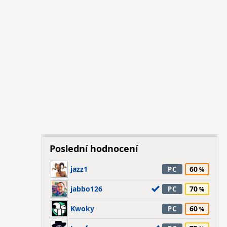
Poslední hodnocení
jazz1
60
PC
jabbo126
70
PC
Kwoky
60
PC