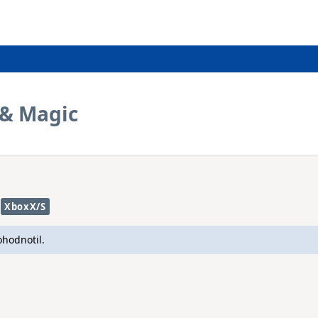
 & Magic
XboxX/S
ohodnotil.