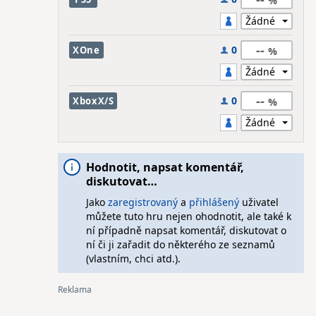
--
0
XOne
--
0
XboxX/S
Hodnotit, napsat komentář,
diskutovat…
Jako
zaregistrovaný
a
přihlášený
uživatel
můžete tuto hru nejen ohodnotit, ale také k
ní případně napsat komentář, diskutovat o
ní či ji zařadit do některého ze seznamů
(vlastním, chci atd.).