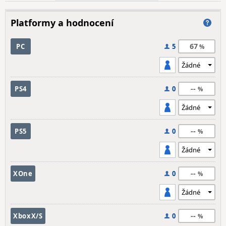
Platformy a hodnocení
67
PC
5
--
PS4
0
--
PS5
0
--
XOne
0
--
XboxX/S
0