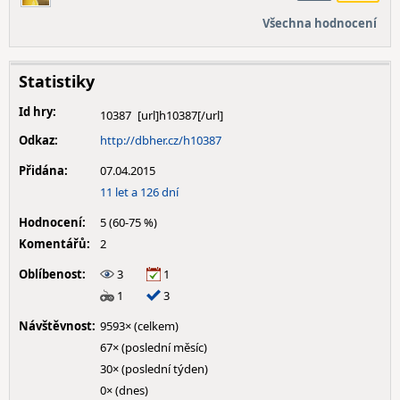
Všechna hodnocení
Statistiky
Id hry:
10387
Odkaz:
http://dbher.cz/h10387
Přidána:
07.04.2015
11 let a 126 dní
Hodnocení:
5 (60-75 %)
Komentářů:
2
Oblíbenost:
3
1
1
3
Návštěvnost:
9593× (celkem)
67× (poslední měsíc)
30× (poslední týden)
0× (dnes)