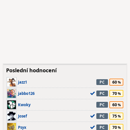
Poslední hodnocení
60
jazz1
PC
70
jabbo126
PC
60
Kwoky
PC
75
Josef
PC
70
Psyx
PC