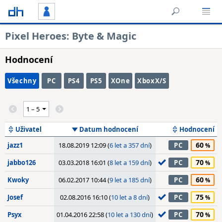
Pixel Heroes: Byte & Magic
Hodnocení
Všechny
PC
PS4
PS5
XOne
XboxX/S
Uživatel
Datum hodnocení
Hodnocení
60
jazz1
18.08.2019 12:09 (
6 let a 357 dní
)
PC
70
jabbo126
03.03.2018 16:01 (
8 let a 159 dní
)
PC
60
Kwoky
06.02.2017 10:44 (
9 let a 185 dní
)
PC
75
Josef
02.08.2016 16:10 (
10 let a 8 dní
)
PC
70
Psyx
01.04.2016 22:58 (
10 let a 130 dní
)
PC