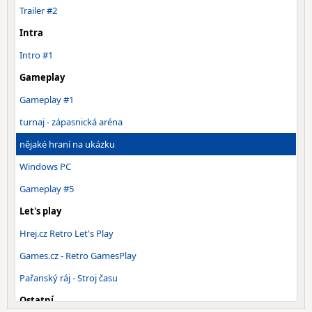
Trailer #2
Intra
Intro #1
Gameplay
Gameplay #1
turnaj - zápasnická aréna
nějaké hraní na ukázku
Windows PC
Gameplay #5
Let's play
Hrej.cz Retro Let's Play
Games.cz - Retro GamesPlay
Pařanský ráj - Stroj času
Ostatní