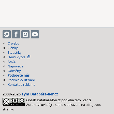
O webu
Články
Statistiky
Herní výzva
F.A.Q.
Nápověda
Odměny
Podpořte nás
Podmínky užívání
Kontakt a reklama
2008–2026
Tým Databáze-her.cz
Obsah Databáze-her.cz podléhá této licenci
Autorství uvádějte spolu s odkazem na zdrojovou
stránku