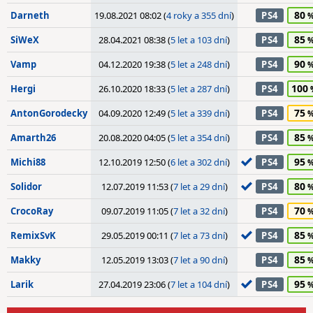
80
Darneth
19.08.2021 08:02 (
4 roky a 355 dní
)
PS4
85
SiWeX
28.04.2021 08:38 (
5 let a 103 dní
)
PS4
90
Vamp
04.12.2020 19:38 (
5 let a 248 dní
)
PS4
100
Hergi
26.10.2020 18:33 (
5 let a 287 dní
)
PS4
75
AntonGorodecky
04.09.2020 12:49 (
5 let a 339 dní
)
PS4
85
Amarth26
20.08.2020 04:05 (
5 let a 354 dní
)
PS4
95
Michi88
12.10.2019 12:50 (
6 let a 302 dní
)
PS4
80
Solidor
12.07.2019 11:53 (
7 let a 29 dní
)
PS4
70
CrocoRay
09.07.2019 11:05 (
7 let a 32 dní
)
PS4
85
RemixSvK
29.05.2019 00:11 (
7 let a 73 dní
)
PS4
85
Makky
12.05.2019 13:03 (
7 let a 90 dní
)
PS4
95
Larik
27.04.2019 23:06 (
7 let a 104 dní
)
PS4