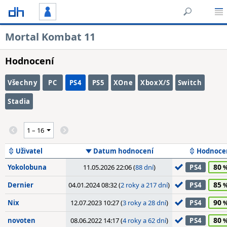
Mortal Kombat 11
Hodnocení
Všechny
PC
PS4
PS5
XOne
XboxX/S
Switch
Stadia
Uživatel
Datum hodnocení
Hodnoce
80
Yokolobuna
11.05.2026 22:06 (
88 dní
)
PS4
85
Dernier
04.01.2024 08:32 (
2 roky a 217 dní
)
PS4
90
Nix
12.07.2023 10:27 (
3 roky a 28 dní
)
PS4
80
novoten
08.06.2022 14:17 (
4 roky a 62 dní
)
PS4