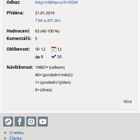
Odkaz:
http://dbher.cz/h16554
Přidána:
21.01.2019
7 let a 201 dní
Hodnocení:
65 (40-100 %)
Komentářů:
5
Oblíbenost:
12
12
8
50
Návštěvnost:
19867× (celkem)
40× (poslední měsíc)
1× (poslední týden)
0× (dnes)
Více
O webu
Články