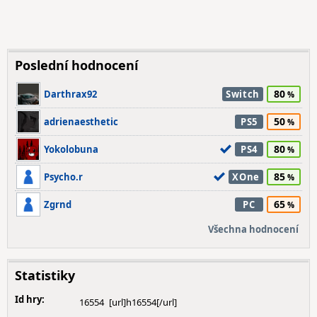
Poslední hodnocení
80
Darthrax92
Switch
50
adrienaesthetic
PS5
80
Yokolobuna
PS4
85
Psycho.r
XOne
65
Zgrnd
PC
Všechna hodnocení
Statistiky
Id hry:
16554