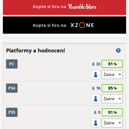
Kupte si hru na
Kupte si hru na
Platformy a hodnocení
81
PC
33
85
PS4
16
81
PS5
9