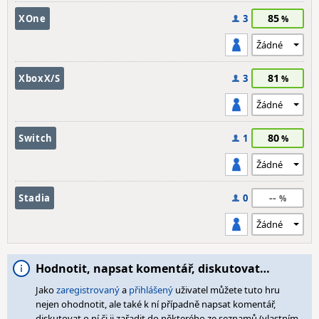
85
XOne
3
81
XboxX/S
3
80
Switch
1
--
Stadia
0
Hodnotit, napsat komentář, diskutovat…
Jako
zaregistrovaný
a
přihlášený
uživatel můžete tuto hru
nejen ohodnotit, ale také k ní případně napsat komentář,
diskutovat o ní či ji zařadit do některého ze seznamů (vlastním,